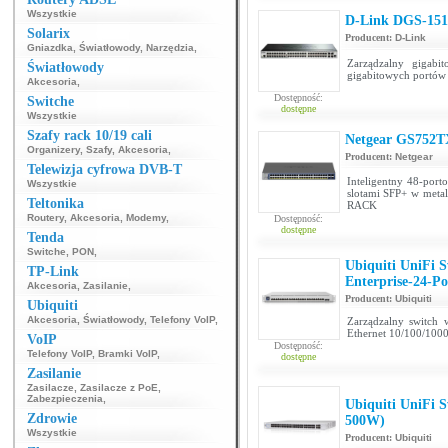
Wszystkie
D-Link DGS-151
Solarix
Producent:
D-Link
Gniazdka
,
Światłowody
,
Narzędzia
,
Zarządzalny gigabi
Światłowody
gigabitowych portów 
Akcesoria
,
Dostępność:
Switche
dostępne
Wszystkie
Szafy rack 10/19 cali
Netgear GS752
Organizery
,
Szafy
,
Akcesoria
,
Producent:
Netgear
Telewizja cyfrowa DVB-T
Inteligentny 48-port
Wszystkie
slotami SFP+ w meta
Teltonika
RACK
Routery
,
Akcesoria
,
Modemy
,
Dostępność:
dostępne
Tenda
Switche
,
PON
,
Ubiquiti UniFi 
TP-Link
Enterprise-24-P
Akcesoria
,
Zasilanie
,
Producent:
Ubiquiti
Ubiquiti
Akcesoria
,
Światłowody
,
Telefony VoIP
,
Zarządzalny switch 
Ethernet 10/100/100
VoIP
Dostępność:
Telefony VoIP
,
Bramki VoIP
,
dostępne
Zasilanie
Zasilacze
,
Zasilacze z PoE
,
Zabezpieczenia
,
Ubiquiti UniFi 
Zdrowie
500W)
Wszystkie
Producent:
Ubiquiti