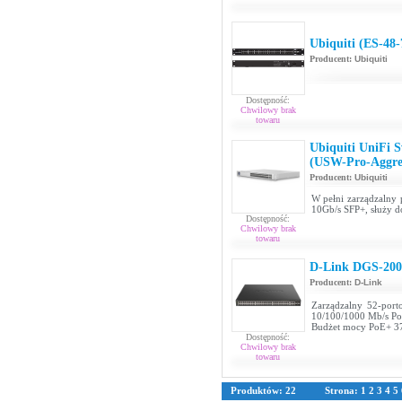
Ubiquiti (ES-48
Producent:
Ubiquiti
Dostępność:
Chwilowy brak
towaru
Ubiquiti UniFi S
(USW-Pro-Aggre
Producent:
Ubiquiti
W pełni zarządzalny 
10Gb/s SFP+, służy do
Dostępność:
Chwilowy brak
towaru
D-Link DGS-20
Producent:
D-Link
Zarządzalny 52-port
10/100/1000 Mb/s Po
Budżet mocy PoE+ 
Dostępność:
Chwilowy brak
towaru
Produktów: 22
Strona:
1
2
3
4
5