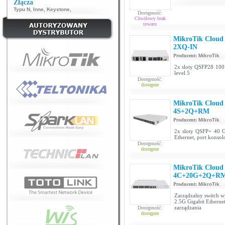
Złącza
Typu N
,
Inne
,
Keystone
,
Dostępność:
Chwilowy brak
towaru
MikroTik Cloud
2XQ-IN
Producent:
MikroTik
2x sloty QSFP28 100 
level 5
Dostępność:
dostępne
MikroTik Cloud
4S+2Q+RM
Producent:
MikroTik
2x sloty QSFP+ 40 Gb
Ethernet, port konso
Dostępność:
dostępne
MikroTik Cloud
4C+20G+2Q+R
Producent:
MikroTik
Zarządzalny switch w
2.5G Gigabit Ethernet
zarządzania
Dostępność:
dostępne