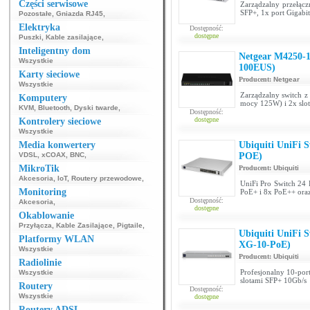
Części serwisowe
Zarządzalny przełąc
SFP+, 1x port Gigabi
Pozostałe
,
Gniazda RJ45
,
Elektryka
Dostępność:
dostępne
Puszki
,
Kable zasilające
,
Inteligentny dom
Netgear M4250
Wszystkie
100EUS)
Karty sieciowe
Producent:
Netgear
Wszystkie
Zarządzalny switch z
Komputery
mocy 125W) i 2x slo
KVM
,
Bluetooth
,
Dyski twarde
,
Dostępność:
dostępne
Kontrolery sieciowe
Wszystkie
Media konwertery
Ubiquiti UniFi 
VDSL
,
xCOAX
,
BNC
,
POE)
MikroTik
Producent:
Ubiquiti
Akcesoria
,
IoT
,
Routery przewodowe
,
UniFi Pro Switch 24
Monitoring
PoE+ i 8x PoE++ oraz
Dostępność:
Akcesoria
,
dostępne
Okablowanie
Przyłącza
,
Kable Zasilające
,
Pigtaile
,
Ubiquiti UniFi 
Platformy WLAN
XG-10-PoE)
Wszystkie
Producent:
Ubiquiti
Radiolinie
Profesjonalny 10-por
Wszystkie
slotami SFP+ 10Gb/s
Routery
Dostępność:
Wszystkie
dostępne
Routery ADSL