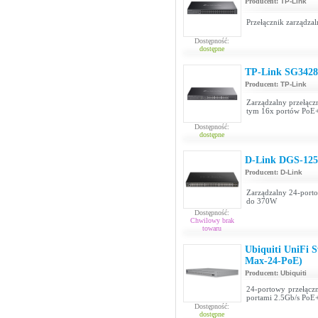
Producent:
TP-Link
Przełącznik zarządza
Dostępność:
dostępne
TP-Link SG342
Producent:
TP-Link
Zarządzalny przełącz
tym 16x portów PoE+
Dostępność:
dostępne
D-Link DGS-12
Producent:
D-Link
Zarządzalny 24-port
do 370W
Dostępność:
Chwilowy brak
towaru
Ubiquiti UniFi 
Max-24-PoE)
Producent:
Ubiquiti
24-portowy przełącz
portami 2.5Gb/s PoE+
Dostępność:
dostępne