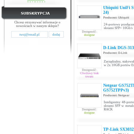
Ubiquiti UniFi 
24)
Producent:
Ubiquiti
Chcesz otrzymywać informacje o
24-portowy przełączn
nowościach w naszym sklepie?
slotami SFP+ 10Gb/s
Dostępność:
dostępne
D-Link DGS-313
Producent:
D-Link
Zarządzalny, stakow
w 2x 10GB portów Et
Dostępność:
Chwilowy brak
towaru
Netgear GS752T
GS752TPPv3)
Producent:
Netgear
Inteligentny 48-port
slotami SFP w meta
RACK
Dostępność:
dostępne
TP-Link SX303