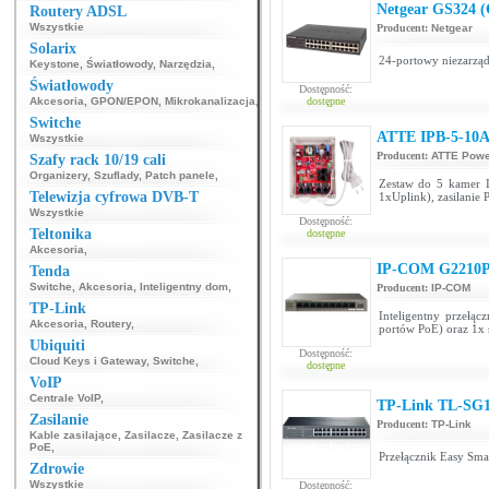
Netgear GS324 
Routery ADSL
Wszystkie
Producent:
Netgear
Solarix
24-portowy niezarząd
Keystone
,
Światłowody
,
Narzędzia
,
Światłowody
Dostępność:
Akcesoria
,
GPON/EPON
,
Mikrokanalizacja
,
dostępne
Switche
ATTE IPB-5-10A-
Wszystkie
Producent:
ATTE Powe
Szafy rack 10/19 cali
Organizery
,
Szuflady
,
Patch panele
,
Zestaw do 5 kamer 
Telewizja cyfrowa DVB-T
1xUplink), zasilanie
Wszystkie
Dostępność:
Teltonika
dostępne
Akcesoria
,
IP-COM G2210P
Tenda
Switche
,
Akcesoria
,
Inteligentny dom
,
Producent:
IP-COM
TP-Link
Inteligentny przełą
Akcesoria
,
Routery
,
portów PoE) oraz 1x 
Ubiquiti
Dostępność:
Cloud Keys i Gateway
,
Switche
,
dostępne
VoIP
Centrale VoIP
,
TP-Link TL-SG
Zasilanie
Producent:
TP-Link
Kable zasilające
,
Zasilacze
,
Zasilacze z
PoE
,
Przełącznik Easy Sma
Zdrowie
Wszystkie
Dostępność: