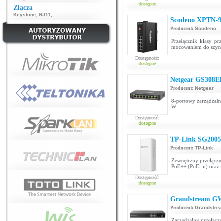
dostępne
Złącza
Keystone
,
RJ11
,
Scodeno XPTN-
Producent:
Scodeno
Przełącznik klasy p
mocowaniem do szy
Dostępność:
dostępne
Netgear GS308E
Producent:
Netgear
8-portowy zarządzaln
W
Dostępność:
dostępne
TP-Link SG200
Producent:
TP-Link
Zewnętrzny przełączn
PoE++ (PoE-in) oraz 
Dostępność:
dostępne
Grandstream G
Producent:
Grandstre
Zarządzalny przełączn