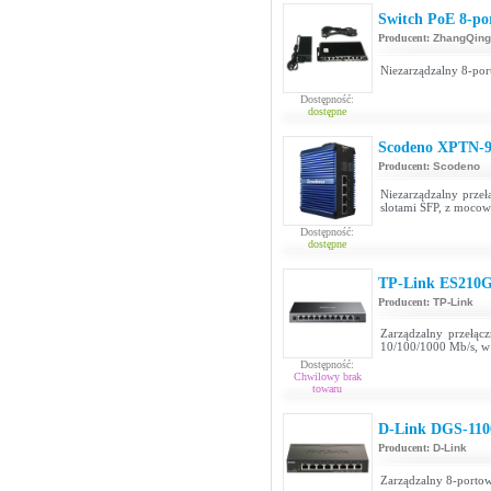
Switch PoE 8-po
Producent:
ZhangQing
Niezarządzalny 8-por
Dostępność:
dostępne
Scodeno XPTN-
Producent:
Scodeno
Niezarządzalny przeł
slotami SFP, z moco
Dostępność:
dostępne
TP-Link ES210
Producent:
TP-Link
Zarządzalny przełą
10/100/1000 Mb/s, w
Dostępność:
Chwilowy brak
towaru
D-Link DGS-110
Producent:
D-Link
Zarządzalny 8-portow