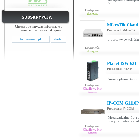
SFP
Dostępność:
dostępne
MikroTik Cloud
Chcesz otrzymywać informacje o
nowościach w naszym sklepie?
Producent:
MikroTik
8-portowy switch Gig
Dostępność:
dostępne
Planet ISW-621
Producent:
Planet
Niezarządzany 4-port
Dostępność:
Chwilowy brak
towaru
IP-COM G1110P
Producent:
IP-COM
Niezarządzalny 10-po
pracy, w metalowej 
Dostępność:
Chwilowy brak
towaru