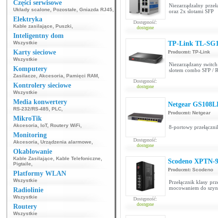
Części serwisowe
Niezarządzalny przeł
Układy scalone
,
Pozostałe
,
Gniazda RJ45
,
oraz 2x slotami SFP
Elektryka
Dostępność:
Kable zasilające
,
Puszki
,
dostępne
Inteligentny dom
Wszystkie
TP-Link TL-SG
Karty sieciowe
Producent:
TP-Link
Wszystkie
Niezarządzany switch
Komputery
slotem combo SFP / 
Zasilacze
,
Akcesoria
,
Pamięci RAM
,
Dostępność:
Kontrolery sieciowe
dostępne
Wszystkie
Media konwertery
Netgear GS108L
RS-232/RS-485
,
PLC
,
Producent:
Netgear
MikroTik
Akcesoria
,
IoT
,
Routery WiFi
,
8-portowy przełączni
Monitoring
Dostępność:
Akcesoria
,
Urządzenia alarmowe
,
dostępne
Okablowanie
Kable Zasilające
,
Kable Telefoniczne
,
Scodeno XPTN-
Pigtaile
,
Producent:
Scodeno
Platformy WLAN
Wszystkie
Przełącznik klasy pr
mocowaniem do szy
Radiolinie
Wszystkie
Dostępność:
dostępne
Routery
Wszystkie