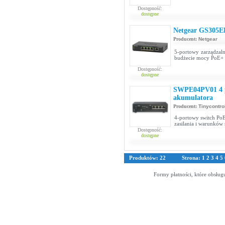
Dostępność:
dostępne
Netgear GS305E
Producent:
Netgear
5-portowy zarządzal
budżecie mocy PoE+
Dostępność:
dostępne
SWPE04PV01 4 po
akumulatora
Producent:
Tinycontro
4-portowy switch PoE
zasilania i warunków
Dostępność:
dostępne
Produktów: 22
Strona:
1
2
3
4
5
Formy płatności, które obsług