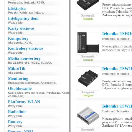
Pozostałe
,
Gniazda RJ45
,
Prosty, niezarządzan
Elektryka
DIN. Posiada 5x port
switchem Teltonika N
Puszki
,
Kable zasilające
,
Zakres napięcia wej
Dostępność:
Inteligentny dom
dostępne
Wszystkie
Karty sieciowe
Wszystkie
Teltonika TSF01
Komputery
Producent:
Teltonika
Akcesoria
,
KVM
,
Niezarządzalny przeł
Kontrolery sieciowe
uchwytem na szynie 
Wszystkie
Dostępność:
Media konwertery
dostępne
RS-232/RS-485
,
VDSL
,
xCOAX
,
MikroTik
Teltonika TSW1
Akcesoria
,
Producent:
Teltonika
Monitoring
Prosty, niezarządzan
Urządzenia alarmowe
,
Akcesoria
,
DIN. Posiada 5 port
Okablowanie
zakresie obsługiwanyc
Dostępność:
Kable Sieciowe (skrętka)
,
Przyłącza
,
Kable
dostępne
Zasilające
,
Platformy WLAN
Teltonika TSW1
Wszystkie
Radiolinie
Producent:
Teltonika
Wszystkie
Niezarządzalny prze
Routery
pasywne PoE - możliw
Zasilacz 9V 1A w zes
Wszystkie
Dostępność:
Routery ADSL