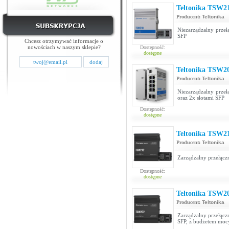
Teltonika TSW2
Producent:
Teltonika
Niezarządzalny przeł
SFP
Chcesz otrzymywać informacje o
nowościach w naszym sklepie?
Dostępność:
dostępne
Teltonika TSW2
Producent:
Teltonika
Niezarządzalny przeł
oraz 2x slotami SFP
Dostępność:
dostępne
Teltonika TSW2
Producent:
Teltonika
Zarządzalny przełączn
Dostępność:
dostępne
Teltonika TSW2
Producent:
Teltonika
Zarządzalny przełącz
SFP, z budżetem mo