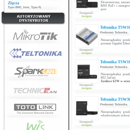
Ekonomiczny, niezar
Złącza
RJ45 PoE+ i zintegr
Typu BNC
,
Inne
,
Typu N
,
port
Dostępność:
dostępne
Teltonika TSW1
Producent:
Teltonika
Niezarządzalny prze
portami Gigabit Ethe
Dostępność:
dostępne
Teltonika TSW1
Producent:
Teltonika
Niezarządzalny prze
802.3af/at)
Zasilacz 62W w zest
Dostępność:
dostępne
Teltonika TSW3
Producent:
Teltonika
Niezarządzalny prze
wbudowanym uchwyt
Dostępność:
dostępne