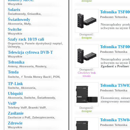
dostępne
Wszystkie
Solarix
Teltonika TSF00
Światłowody
,
Gniazdka
,
Producent:
Teltonika
Światłowody
Akcesoria
,
Mufy
,
Niezarządzalny przeł
uchwytem na szynie 
Switche
Wszystkie
Dostępność:
dostępne
Szafy rack 10/19 cali
Organizery
,
Panele dystrybucji napięć
,
Teltonika TSF00
Uchwyty
,
Telewizja cyfrowa DVB-T
Producent:
Teltonika
Wszystkie
Niezarządzalny przeł
Teltonika
uchwytem na szynie 
Zgodność z Profinet 
Anteny
,
Akcesoria
,
Routery
,
Dostępność:
Tenda
Chwilowy brak
towaru
Switche
,
⚡ Tenda Money Back!
,
PON
,
TP-Link
Teltonika TSW0
Switche
,
Akcesoria
,
Producent:
Teltonika
Ubiquiti
Akcesoria
,
Switche
,
Światłowody
,
Ekonomiczny, niezarz
zintegrowany montaż
VoIP
Telefony VoIP
,
Bramki VoIP
,
Dostępność:
dostępne
Zasilanie
Zasilacze z PoE
,
Zabezpieczenia
,
Teltonika TSW0
Zdrowie
Producent:
Teltonika
Wszystkie