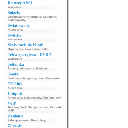
Routery ADSL
Wszystkie
Solarix
Okablowanie miedziane
,
Keystone
,
Światłowody
,
Światłowody
Akcesoria
,
Switche
Wszystkie
Szafy rack 10/19 cali
Organizery
,
Akcesoria
,
Półki
,
Telewizja cyfrowa DVB-T
Wszystkie
Teltonika
Routery
,
Akcesoria
,
Modemy
,
Tenda
Switche
,
Inteligentny dom
,
Akcesoria
,
TP-Link
Akcesoria
,
Ubiquiti
Akcesoria
,
Światłowody
,
Telefony VoIP
,
VoIP
Telefony VoIP
,
Stacje bazowe
,
Centrale
VoIP
,
Zasilanie
Zabezpieczenia
,
Kontrolery
,
Zdrowie