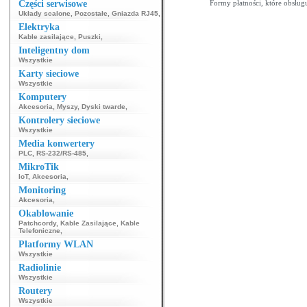
Części serwisowe
Formy płatności, które obsług
Układy scalone
,
Pozostałe
,
Gniazda RJ45
,
Elektryka
Kable zasilające
,
Puszki
,
Inteligentny dom
Wszystkie
Karty sieciowe
Wszystkie
Komputery
Akcesoria
,
Myszy
,
Dyski twarde
,
Kontrolery sieciowe
Wszystkie
Media konwertery
PLC
,
RS-232/RS-485
,
MikroTik
IoT
,
Akcesoria
,
Monitoring
Akcesoria
,
Okablowanie
Patchcordy
,
Kable Zasilające
,
Kable
Telefoniczne
,
Platformy WLAN
Wszystkie
Radiolinie
Wszystkie
Routery
Wszystkie