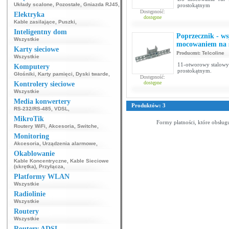
Układy scalone
,
Pozostałe
,
Gniazda RJ45
,
prostokątnym
Dostępność:
Elektryka
dostępne
Kable zasilające
,
Puszki
,
Inteligentny dom
Poprzecznik - w
Wszystkie
mocowaniem na s
Karty sieciowe
Producent:
Telcoline
Wszystkie
11-otworowy stalowy
Komputery
prostokątnym.
Głośniki
,
Karty pamięci
,
Dyski twarde
,
Dostępność:
dostępne
Kontrolery sieciowe
Wszystkie
Media konwertery
Produktów: 3
RS-232/RS-485
,
VDSL
,
MikroTik
Formy płatności, które obsług
Routery WiFi
,
Akcesoria
,
Switche
,
Monitoring
Akcesoria
,
Urządzenia alarmowe
,
Okablowanie
Kable Koncentryczne
,
Kable Sieciowe
(skrętka)
,
Przyłącza
,
Platformy WLAN
Wszystkie
Radiolinie
Wszystkie
Routery
Wszystkie
Routery ADSL