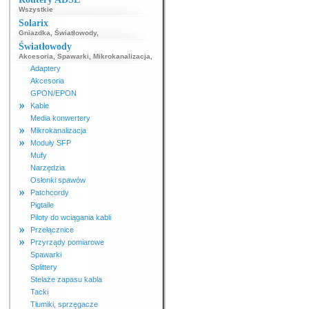
Wszystkie
Solarix
Gniazdka
,
Światłowody
,
Światłowody
Akcesoria
,
Spawarki
,
Mikrokanalizacja
,
Adaptery
Akcesoria
GPON/EPON
Kable
Media konwertery
Mikrokanalizacja
Moduły SFP
Mufy
Narzędzia
Osłonki spawów
Patchcordy
Pigtaile
Piloty do wciągania kabli
Przełącznice
Przyrządy pomiarowe
Spawarki
Splittery
Stelaże zapasu kabla
Tacki
Tłumiki, sprzęgacze