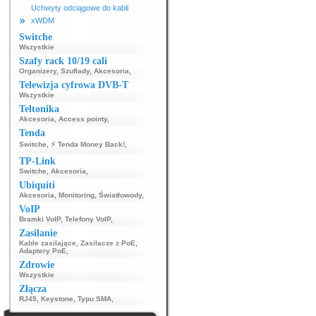
Uchwyty odciągowe do kabli
xWDM
Switche
Wszystkie
Szafy rack 10/19 cali
Organizery
,
Szuflady
,
Akcesoria
,
Telewizja cyfrowa DVB-T
Wszystkie
Teltonika
Akcesoria
,
Access pointy
,
Tenda
Switche
,
⚡ Tenda Money Back!
,
TP-Link
Switche
,
Akcesoria
,
Ubiquiti
Akcesoria
,
Monitoring
,
Światłowody
,
VoIP
Bramki VoIP
,
Telefony VoIP
,
Zasilanie
Kable zasilające
,
Zasilacze z PoE
,
Adaptery PoE
,
Zdrowie
Wszystkie
Złącza
RJ45
,
Keystone
,
Typu SMA
,