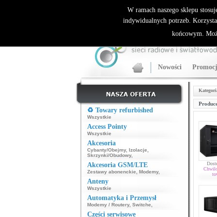
ALLNET.PL Sieci bezprzewodowe - generalny dyst
W ramach naszego sklepu stosuj
indywidualnych potrzeb. Korzysta
końcowym. Może
Nowości
Promocj
Kategori
Produce
♻️ Towary refurbished
Wszystkie
Access Pointy
Wszystkie
Akcesoria
Cybanty/Obejmy
,
Izolacje
,
Skrzynki/Obudowy
,
Dost
Akcesoria GSM/LTE
Chwil
Zestawy abonenckie
,
Modemy
,
to
Anteny
Wszystkie
Automatyka i Przemysł
Modemy / Routery
,
Switche
,
Części serwisowe