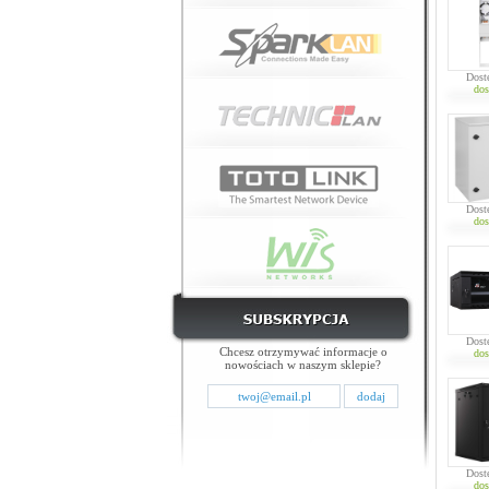
Dost
dos
Dost
dos
Dost
Chcesz otrzymywać informacje o
dos
nowościach w naszym sklepie?
Dost
dos