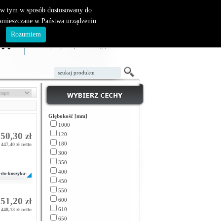
, w tym w sposób dostosowany do
zamieszczane w Państwa urządzeniu
ZAŁÓŻ KONTO
LOGOWANIE
.
Rozumiem
TWÓJ KOSZYK
W koszyku jest 0 produktów(y)
Głębokość [mm]
1000
50,30 zł
120
180
447,40 zł netto
300
350
400
do koszyka
450
550
51,20 zł
600
610
448,13 zł netto
650