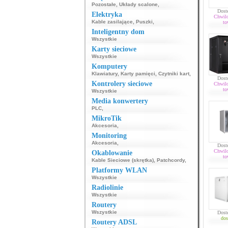
Pozostałe
,
Układy scalone
,
Dost
Elektryka
Chwil
Kable zasilające
,
Puszki
,
to
Inteligentny dom
Wszystkie
Karty sieciowe
Wszystkie
Komputery
Klawiatury
,
Karty pamięci
,
Czytniki kart
,
Dost
Kontrolery sieciowe
Chwil
to
Wszystkie
Media konwertery
PLC
,
MikroTik
Akcesoria
,
Monitoring
Akcesoria
,
Dost
Chwil
Okablowanie
to
Kable Sieciowe (skrętka)
,
Patchcordy
,
Platformy WLAN
Wszystkie
Radiolinie
Wszystkie
Routery
Wszystkie
Dost
dos
Routery ADSL