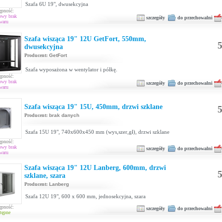
Szafa 6U 19", dwusekcyjna
ępność:
owy brak
szczegóły
do przechowalni
waru
Szafa wisząca 19" 12U GetFort, 550mm,
5
dwusekcyjna
Producent:
GetFort
Szafa wyposażona w wentylator i półkę.
ępność:
owy brak
szczegóły
do przechowalni
waru
Szafa wisząca 19" 15U, 450mm, drzwi szklane
5
Producent:
brak danych
Szafa 15U 19", 740x600x450 mm (wys,szer,gł), drzwi szklane
ępność:
owy brak
szczegóły
do przechowalni
waru
Szafa wisząca 19" 12U Lanberg, 600mm, drzwi
5
szklane, szara
Producent:
Lanberg
Szafa 12U 19", 600 x 600 mm, jednosekcyjna, szara
ępność:
szczegóły
do przechowalni
tępne