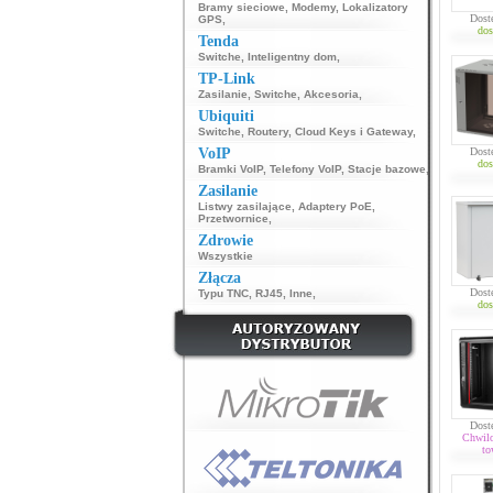
Bramy sieciowe
,
Modemy
,
Lokalizatory
Dost
GPS
,
dos
Tenda
Switche
,
Inteligentny dom
,
TP-Link
Zasilanie
,
Switche
,
Akcesoria
,
Ubiquiti
Switche
,
Routery
,
Cloud Keys i Gateway
,
VoIP
Dost
dos
Bramki VoIP
,
Telefony VoIP
,
Stacje bazowe
,
Zasilanie
Listwy zasilające
,
Adaptery PoE
,
Przetwornice
,
Zdrowie
Wszystkie
Złącza
Dost
Typu TNC
,
RJ45
,
Inne
,
dos
Dost
Chwil
to