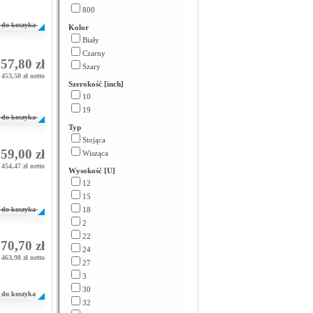
800
do koszyka
Kolor
Biały
Czarny
57,80 zł
Szary
453,50 zł netto
Szerokość [inch]
10
19
do koszyka
Typ
Stojąca
59,00 zł
Wisząca
454,47 zł netto
Wysokość [U]
12
15
do koszyka
18
2
22
70,70 zł
24
463,98 zł netto
27
3
30
do koszyka
32