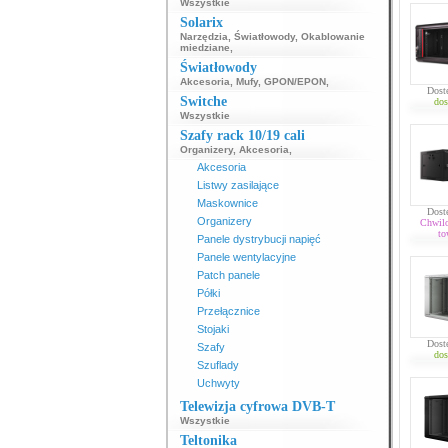
Wszystkie
Solarix
Narzędzia
,
Światłowody
,
Okablowanie
miedziane
,
Światłowody
Akcesoria
,
Mufy
,
GPON/EPON
,
Dost
Switche
dos
Wszystkie
Szafy rack 10/19 cali
Organizery
,
Akcesoria
,
Akcesoria
Listwy zasilające
Maskownice
Dost
Organizery
Chwil
to
Panele dystrybucji napięć
Panele wentylacyjne
Patch panele
Półki
Przełącznice
Stojaki
Dost
Szafy
dos
Szuflady
Uchwyty
Telewizja cyfrowa DVB-T
Wszystkie
Teltonika