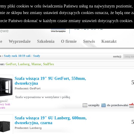
rybutor Sparklan
emy pliki cookies w celu świadczenia Państwu usług na najwyższym poziomie
nie ze sklepu bez zmiany ustawień dotyczących cookies oznacza, że będą one 
cie Państwo dokonać w każdym czasie zmiany ustawień dotyczących cookies
WSPARCIE TECHNICZNE
32 721 86 72
e
Wyprzedaże
Szkolenia
O firmie
Serwis
Kontakt
a :
Szafy rack 10/19 cali
/
Szafy
sortuj:
nt:
GetFort
,
Lanberg
,
Mantar
,
StalFlex
Szafa wisząca 19" 9U GetFort, 550mm,
5
dwusekcyjna
Producent:
GetFort
Szafa wyposażona w wentylator i półkę.
ępność:
owy brak
szczegóły
do przechowalni
waru
Szafa wisząca 19" 6U Lanberg, 600mm,
5
dwusekcyjna, czarna
Producent:
Lanberg