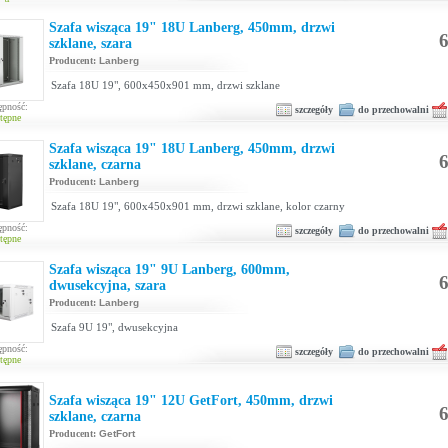
Szafa wisząca 19" 18U Lanberg, 450mm, drzwi
6
szklane, szara
Producent:
Lanberg
Szafa 18U 19", 600x450x901 mm, drzwi szklane
ępność:
szczegóły
do przechowalni
tępne
Szafa wisząca 19" 18U Lanberg, 450mm, drzwi
6
szklane, czarna
Producent:
Lanberg
Szafa 18U 19", 600x450x901 mm, drzwi szklane, kolor czarny
ępność:
szczegóły
do przechowalni
tępne
Szafa wisząca 19" 9U Lanberg, 600mm,
6
dwusekcyjna, szara
Producent:
Lanberg
Szafa 9U 19", dwusekcyjna
ępność:
szczegóły
do przechowalni
tępne
Szafa wisząca 19" 12U GetFort, 450mm, drzwi
6
szklane, czarna
Producent:
GetFort