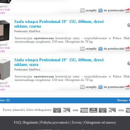
ępność:
owy brak
szczegóły
do przechowalni
waru
Szafa wisząca Professional 19" 15U, 600mm, drzwi
6
szklane, czarna
Producent:
StalFlex
Innowacyjna
opatentowana
konstrukcja ramy - wyprodukowano w Polsce. Maks
montowalnego urządzenia: 550 mm. Obciążenie do 70 kg
ępność:
owy brak
szczegóły
do przechowalni
waru
Szafa wisząca Professional 19" 15U, 600mm, drzwi
6
szklane, szara
Producent:
StalFlex
Innowacyjna
opatentowana
konstrukcja ramy - wyprodukowano w Polsce. Maks
montowalnego urządzenia: 550 mm. Obciążenie do 70 kg
ępność:
owy brak
szczegóły
do przechowalni
waru
tów: 22
Strona:
Formy płatności, które obsługujemy:
FAQ
|
Regulamin
|
Polityka prywatności
|
Zwroty
|
Odstąpienie od umowy