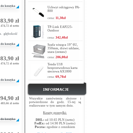
do koszyka
Uchwyt odciągowy PA-
800
cena:
11,30zł
83,90 zł
474,72 zł netto
TP-Link EAP225-
Outdoor
. głębokość
cena:
342,40zł
do koszyka
Szafa wisząca 19" 6U,
350mm, drzwi szklane,
szara (zestaw)
83,90 zł
cena:
206,00zł
474,72 zł netto
Tenda U18
bezprzewodowa karta
sieciowa AX1800
cena:
69,70zł
do koszyka
94,90 zł
Wszystkie zamówienia złożone i
potwierdzone do godz. 15-tej są
483,66 zł netto
realizowane w tym samym dniu.
Koszty przesyłki:
do koszyka
DHL:
od 10.65 PLN (netto)
FedEx:
od 14.90 PLN (netto)
Poczta:
zgodnie z cennikiem