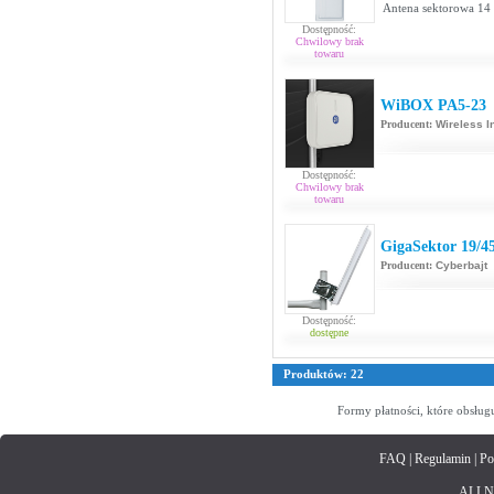
Antena sektorowa 14 
Dostępność:
Chwilowy brak
towaru
WiBOX PA5-23
Producent:
Wireless I
Dostępność:
Chwilowy brak
towaru
GigaSektor 19/4
Producent:
Cyberbajt
Dostępność:
dostępne
Produktów: 22
Formy płatności, które obsług
FAQ
|
Regulamin
|
Po
ALLNET