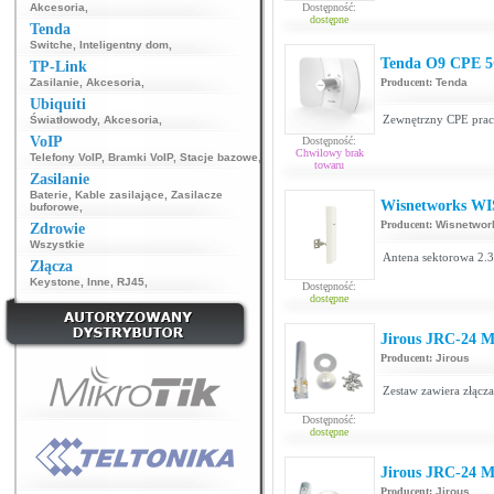
Akcesoria
,
Dostępność:
dostępne
Tenda
Switche
,
Inteligentny dom
,
Tenda O9 CPE 
TP-Link
Zasilanie
,
Akcesoria
,
Producent:
Tenda
Ubiquiti
Zewnętrzny CPE pracu
Światłowody
,
Akcesoria
,
VoIP
Dostępność:
Chwilowy brak
Telefony VoIP
,
Bramki VoIP
,
Stacje bazowe
,
towaru
Zasilanie
Baterie
,
Kable zasilające
,
Zasilacze
Wisnetworks WI
buforowe
,
Producent:
Wisnetwor
Zdrowie
Wszystkie
Antena sektorowa 2.3
Złącza
Keystone
,
Inne
,
RJ45
,
Dostępność:
dostępne
Jirous JRC-24 
Producent:
Jirous
Zestaw zawiera złąc
Dostępność:
dostępne
Jirous JRC-24 M
Producent:
Jirous