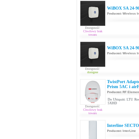
WiBOX SA 24-9
Producent:
Wireless I
Dostępność:
Chwilowy brak
towaru
WiBOX SA 24-9
Producent:
Wireless I
Dostępność:
dostępne
TwistPort Adapt
Prism 5AC i air
Producent:
RF Elemen
Do Ubiquiti: LTU Roc
5XHD
Dostępność:
Chwilowy brak
towaru
Interline SECT
Producent:
InterLine