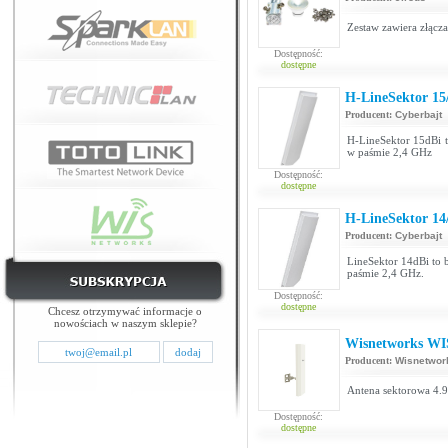
Zestaw zawiera złącza
Dostępność:
dostępne
H-LineSektor 15
Producent:
Cyberbajt
H-LineSektor 15dBi t
w paśmie 2,4 GHz
Dostępność:
dostępne
H-LineSektor 14
Producent:
Cyberbajt
LineSektor 14dBi to 
paśmie 2,4 GHz.
Dostępność:
dostępne
Chcesz otrzymywać informacje o
nowościach w naszym sklepie?
Wisnetworks WI
Producent:
Wisnetwor
Antena sektorowa 4.9
Dostępność:
dostępne