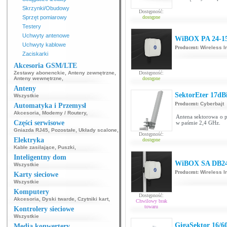
Skrzynki/Obudowy
Dostępność:
Sprzęt pomiarowy
dostępne
Testery
Uchwyty antenowe
WiBOX PA 24-1
Uchwyty kablowe
Producent:
Wireless I
Zaciskarki
Akcesoria GSM/LTE
Zestawy abonenckie
,
Anteny zewnętrzne
,
Dostępność:
Anteny wewnętrzne
,
dostępne
Anteny
SektorEter 17dB
Wszystkie
Producent:
Cyberbajt
Automatyka i Przemysł
Akcesoria
,
Modemy / Routery
,
Antena sektorowa o p
Części serwisowe
w paśmie 2,4 GHz.
Gniazda RJ45
,
Pozostałe
,
Układy scalone
,
Dostępność:
Elektryka
dostępne
Kable zasilające
,
Puszki
,
Inteligentny dom
WiBOX SA DB24
Wszystkie
Producent:
Wireless I
Karty sieciowe
Wszystkie
Komputery
Dostępność:
Akcesoria
,
Dyski twarde
,
Czytniki kart
,
Chwilowy brak
towaru
Kontrolery sieciowe
Wszystkie
GigaSektor 16/6
Media konwertery