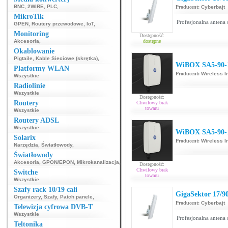
BNC
,
2WIRE
,
PLC
,
Producent:
Cyberbajt
MikroTik
Profesjonalna antena
GPEN
,
Routery przewodowe
,
IoT
,
Monitoring
Dostępność:
Akcesoria
,
dostępne
Okablowanie
Pigtaile
,
Kable Sieciowe (skrętka)
,
WiBOX SA5-90-
Platformy WLAN
Producent:
Wireless I
Wszystkie
Radiolinie
Wszystkie
Dostępność:
Routery
Chwilowy brak
towaru
Wszystkie
Routery ADSL
Wszystkie
WiBOX SA5-90-
Solarix
Producent:
Wireless I
Narzędzia
,
Światłowody
,
Światłowody
Akcesoria
,
GPON/EPON
,
Mikrokanalizacja
,
Dostępność:
Chwilowy brak
Switche
towaru
Wszystkie
Szafy rack 10/19 cali
GigaSektor 17/9
Organizery
,
Szafy
,
Patch panele
,
Producent:
Cyberbajt
Telewizja cyfrowa DVB-T
Wszystkie
Profesjonalna antena
Teltonika