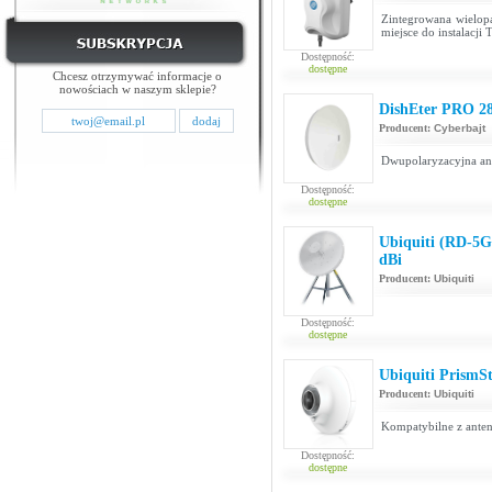
Zintegrowana wielo
miejsce do instalacji
Dostępność:
dostępne
Chcesz otrzymywać informacje o
nowościach w naszym sklepie?
DishEter PRO 2
Producent:
Cyberbajt
Dwupolaryzacyjna ant
Dostępność:
dostępne
Ubiquiti (RD-5G
dBi
Producent:
Ubiquiti
Dostępność:
dostępne
Ubiquiti PrismS
Producent:
Ubiquiti
Kompatybilne z ante
Dostępność:
dostępne