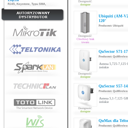
Dostępność:
RJ45
,
Keystone
,
Typu SMA
,
dostępne
Ubiquiti (AM-V2
120°
Producent:
Ubiquiti
Dostępność:
Chwilowy brak
towaru
QuSector S71-17
Producent:
QuWireles
Antena 5,725-7,125 
żeńskie
Dostępność:
dostępne
QuSector S57-14
Producent:
QuWireles
Antena 5,1-7,125 GH
żeńskie
Dostępność:
dostępne
QuMax dla Telt
Producent:
QuWireles