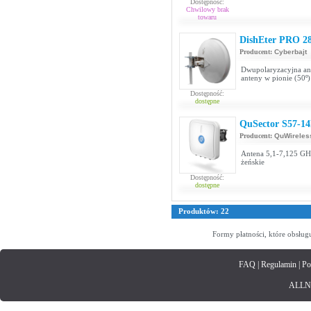
Dostępność:
Chwilowy brak
towaru
DishEter PRO 28
Producent:
Cyberbajt
Dwupolaryzacyjna ant
anteny w pionie (50º)
Dostępność:
dostępne
QuSector S57-14
Producent:
QuWireles
Antena 5,1-7,125 GHz
żeńskie
Dostępność:
dostępne
Produktów: 22
Formy płatności, które obsług
FAQ
|
Regulamin
|
Po
ALLNET