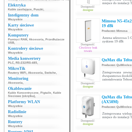
miejsce do instalac
Elektryka
Dostępność:
Kable zasilające
,
Puszki
,
dostępne
Inteligentny dom
Wszystkie
Mimosa N5-45x2 
Karty sieciowe
19 dBi
Wszystkie
Producent:
Mimosa
Komputery
Antena sektorowa 5 G
Pamięci RAM
,
Akcesoria
,
Przedłużacze
zyskiem 19 dBi
USB
,
Dostępność:
Chwilowy brak
Kontrolery sieciowe
towaru
Wszystkie
Media konwertery
QuMax dla Telt
PLC
,
RS-232/RS-485
,
Producent:
QuWireles
MikroTik
Zintegrowana zewn
Routery WiFi
,
Akcesoria
,
Switche
,
dwupasmowa dookólna
Monitoring
zainstalowania Telt
Akcesoria
,
Dostępność:
dostępne
Okablowanie
Kable Koncentryczne
,
Pigtaile
,
Kable
Sieciowe (skrętka)
,
QuMax dla Tel
Platformy WLAN
(AX50M)
Wszystkie
Producent:
QuWireles
Radiolinie
Zintegrowana wielo
Wszystkie
miejsce do instalac
Dostępność:
Routery
dostępne
Wszystkie
Routery ADSL