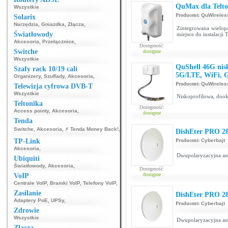
QuMax dla Tel
Wszystkie
Producent:
QuWireles
Solarix
Narzędzia
,
Gniazdka
,
Złącza
,
Zintegrowana wielo
Światłowody
miejsce do instalacji
Akcesoria
,
Przełącznice
,
Dostępność:
Switche
dostępne
Wszystkie
QuShell 46G nis
Szafy rack 10/19 cali
5G/LTE, WiFi, 
Organizery
,
Szuflady
,
Akcesoria
,
Producent:
QuWireles
Telewizja cyfrowa DVB-T
Wszystkie
Niskoprofilowa, do
Teltonika
Dostępność:
Access pointy
,
Akcesoria
,
dostępne
Tenda
Switche
,
Akcesoria
,
⚡ Tenda Money Back!
,
DishEter PRO 2
TP-Link
Producent:
Cyberbajt
Akcesoria
,
Dwupolaryzacyjna ant
Ubiquiti
Światłowody
,
Akcesoria
,
Dostępność:
dostępne
VoIP
Centrale VoIP
,
Bramki VoIP
,
Telefony VoIP
,
Zasilanie
DishEter PRO 2
Adaptery PoE
,
UPSy
,
Producent:
Cyberbajt
Zdrowie
Wszystkie
Dwupolaryzacyjna ant
Złącza