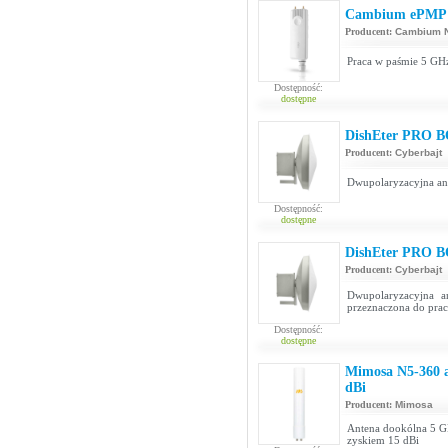
Cambium ePMP 
Producent:
Cambium N
Praca w paśmie 5 G
Dostępność:
dostępne
DishEter PRO 
Producent:
Cyberbajt
Dwupolaryzacyjna an
Dostępność:
dostępne
DishEter PRO 
Producent:
Cyberbajt
Dwupolaryzacyjna a
przeznaczona do prac
Dostępność:
dostępne
Mimosa N5-360 a
dBi
Producent:
Mimosa
Antena dookólna 5 G
zyskiem 15 dBi