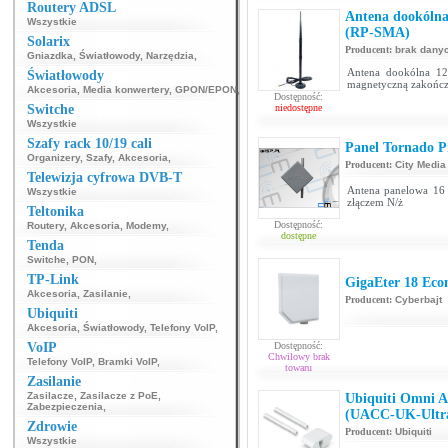
Routery ADSL
Antena dookólna
Wszystkie
(RP-SMA)
Solarix
Producent:
brak dany
Gniazdka
,
Światłowody
,
Narzędzia
,
Antena dookólna 12
Światłowody
magnetyczną zakońc
Akcesoria
,
Media konwertery
,
GPON/EPON
,
Dostępność:
Switche
niedostępne
Wszystkie
Szafy rack 10/19 cali
Panel Tornado P
Organizery
,
Szafy
,
Akcesoria
,
Producent:
City Media
Telewizja cyfrowa DVB-T
Antena panelowa 16
Wszystkie
złączem N/ż
Teltonika
Dostępność:
Routery
,
Akcesoria
,
Modemy
,
dostępne
Tenda
Switche
,
PON
,
TP-Link
GigaEter 18 Eco
Akcesoria
,
Zasilanie
,
Producent:
Cyberbajt
Ubiquiti
Akcesoria
,
Światłowody
,
Telefony VoIP
,
VoIP
Dostępność:
Chwilowy brak
Telefony VoIP
,
Bramki VoIP
,
towaru
Zasilanie
Zasilacze
,
Zasilacze z PoE
,
Ubiquiti Omni A
Zabezpieczenia
,
(UACC-UK-Ultr
Zdrowie
Producent:
Ubiquiti
Wszystkie