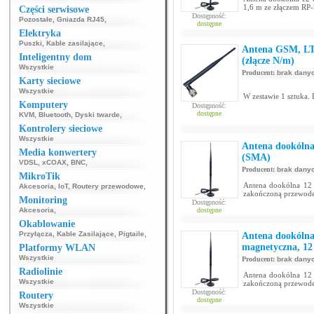
1,6 m ze złączem R
Części serwisowe
Dostępność:
Pozostałe
,
Gniazda RJ45
,
dostępne
Elektryka
Puszki
,
Kable zasilające
,
Antena GSM, LT
Inteligentny dom
(złącze N/m)
Wszystkie
Producent:
brak dany
Karty sieciowe
Wszystkie
W zestawie 1 sztuka. 
Komputery
Dostępność:
dostępne
KVM
,
Bluetooth
,
Dyski twarde
,
Kontrolery sieciowe
Wszystkie
Antena dookólna
Media konwertery
(SMA)
VDSL
,
xCOAX
,
BNC
,
Producent:
brak dany
MikroTik
Antena dookólna 12 
Akcesoria
,
IoT
,
Routery przewodowe
,
zakończoną przewode
Monitoring
Dostępność:
Akcesoria
,
dostępne
Okablowanie
Przyłącza
,
Kable Zasilające
,
Pigtaile
,
Antena dookólna
magnetyczna, 1
Platformy WLAN
Wszystkie
Producent:
brak dany
Radiolinie
Antena dookólna 12 
Wszystkie
zakończoną przewode
Dostępność:
Routery
dostępne
Wszystkie