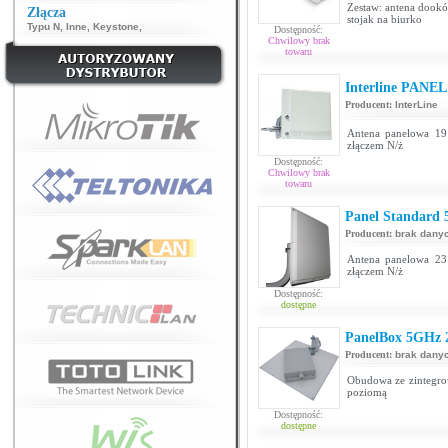
Zestaw: antena dookó
Złącza
stojak na biurko
Typu N
,
Inne
,
Keystone
,
Dostępność:
Chwilowy brak
towaru
Interline PANEL
Producent:
InterLine
Antena panelowa 19
złączem N/ż
Dostępność:
Chwilowy brak
towaru
Panel Standard 
Producent:
brak dany
Antena panelowa 23
złączem N/ż
Dostępność:
dostępne
PanelBox 5GHz 23
Producent:
brak dany
Obudowa ze zintegro
poziomą
Dostępność:
dostępne