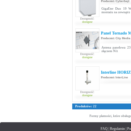
Producent:
Cyberbajt
GigaEter Duo 19 Wi
montażu na zewnątrz
Dostępność:
dostępne
Panel Tornado M
Producent:
City Media
Antena panelowa 23
złączem N/ż
Dostępność:
dostępne
Interline HORI
Producent:
InterLine
Dostępność:
dostępne
Produktów: 22
Formy płatności, które obsług
FAQ
|
Regulamin
|
Po