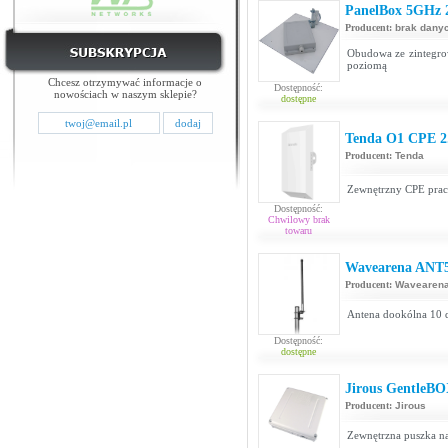
PanelBox 5GHz 
Producent:
brak dany
Obudowa ze zintegro
poziomą
Chcesz otrzymywać informacje o
Dostępność:
nowościach w naszym sklepie?
dostępne
Tenda O1 CPE 
Producent:
Tenda
Zewnętrzny CPE pracu
Dostępność:
Chwilowy brak
towaru
Wavearena ANT
Producent:
Wavearena
Antena dookólna 10 d
Dostępność:
dostępne
Jirous GentleBO
Producent:
Jirous
Zewnętrzna puszka na