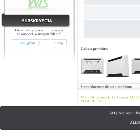
Chcesz otrzymywać informacje o
nowościach w naszym sklepie?
Galeria produktu:
Słowa kluczowe dla tego produktu:
MikroTik
Chateau LTE6
Chateau
AC120
R11eL
FG621
FAQ
|
Regulamin
|
Po
ALLNET