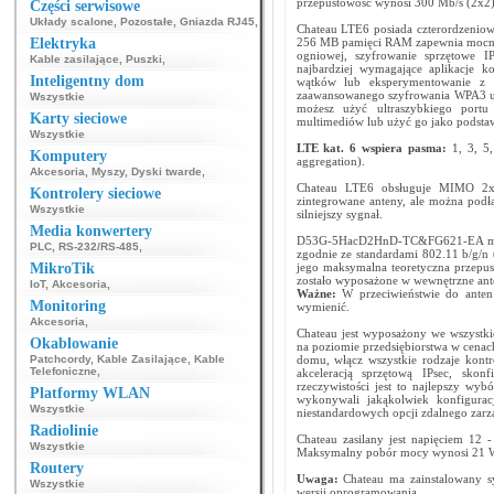
przepustowość wynosi 300 Mb/s (2x2) 
Części serwisowe
Układy scalone
,
Pozostałe
,
Gniazda RJ45
,
Chateau LTE6 posiada czterordzeniow
Elektryka
256 MB pamięci RAM zapewnia mocne ud
ogniowej, szyfrowanie sprzętowe I
Kable zasilające
,
Puszki
,
najbardziej wymagające aplikacje k
Inteligentny dom
wątków lub eksperymentowanie z 
zaawansowanego szyfrowania WPA3 uzy
Wszystkie
możesz użyć ultraszybkiego port
Karty sieciowe
multimediów lub użyć go jako podst
Wszystkie
LTE kat. 6 wspiera pasma:
1, 3, 5,
Komputery
aggregation).
Akcesoria
,
Myszy
,
Dyski twarde
,
Chateau LTE6 obsługuje MIMO 2x
Kontrolery sieciowe
zintegrowane anteny, ale można podł
Wszystkie
silniejszy sygnał.
Media konwertery
D53G-5HacD2HnD-TC&FG621-EA może 
PLC
,
RS-232/RS-485
,
zgodnie ze standardami 802.11 b/g/n
MikroTik
jego maksymalna teoretyczna przepu
zostało wyposażone w wewnętrzne ant
IoT
,
Akcesoria
,
Ważne:
W przeciwieństwie do anten
Monitoring
wymienić.
Akcesoria
,
Chateau jest wyposażony we wszystki
Okablowanie
na poziomie przedsiębiorstwa w cena
Patchcordy
,
Kable Zasilające
,
Kable
domu, włącz wszystkie rodzaje kontro
Telefoniczne
,
akceleracją sprzętową IPsec, sko
rzeczywistości jest to najlepszy wyb
Platformy WLAN
wykonywali jakąkolwiek konfigurac
Wszystkie
niestandardowych opcji zdalnego zarzą
Radiolinie
Chateau zasilany jest napięciem 12
Wszystkie
Maksymalny pobór mocy wynosi 21 
Routery
Uwaga:
Chateau ma zainstalowany sy
Wszystkie
wersji oprogramowania.