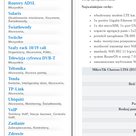
Routery ADSL
Najważniejsze cechy:
Wszystkie
Solarix
wbudowany modem LTE kat.
Okablowanie miedziane
,
Keystone
,
5x portów Gigabit Ethernet 
Światłowody
,
1x slot microSIM, 1x port U
Światłowody
wsparcie agregacji pasm i 
Akcesoria
,
protokół zarządzania TR-069
Switche
maks. teoretyczna przepustow
Wszystkie
możliwość transmisji sieci Wi
Szafy rack 10/19 cali
standardy WiFi 802.11 b/g/n/
Organizery
,
Akcesoria
,
Półki
,
system RouterOS w wersji 7.0 
Telewizja cyfrowa DVB-T
zaawansowane szyfrowanie 
Wszystkie
Teltonika
MikroTik Chateau LTE6 (D
Akcesoria
,
Access pointy
,
Tenda
Switche
,
Inteligentny dom
,
Akcesoria
,
Ilość
TP-Link
Akcesoria
,
Ubiquiti
Pa
Akcesoria
,
Monitoring
,
Światłowody
,
Rodzaj pam
VoIP
Telefony VoIP
,
Stacje bazowe
,
Centrale
VoIP
,
Zasilanie
Zabezpieczenia
,
Kontrolery
,
P
Zdrowie