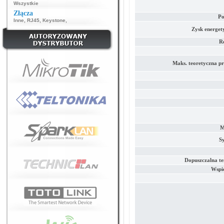
Wszystkie
Złącza
Po
Inne
,
RJ45
,
Keystone
,
Zysk energet
R
Maks. teoretyczna p
M
S
Dopuszczalna t
Wspi