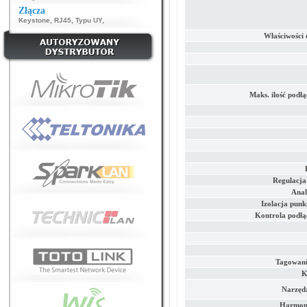
Złącza
Keystone
,
RJ45
,
Typu UY
,
Właściwości
Maks. ilość podł
Regulacja
Anal
Izolacja pun
Kontrola podłą
Tagowan
K
Narzędz
Harmon