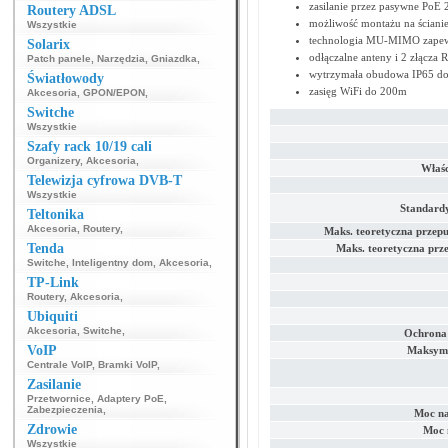
zasilanie przez pasywne PoE 
Routery ADSL
możliwość montażu na ścianie
Wszystkie
technologia MU-MIMO zapewn
Solarix
odłączalne anteny i 2 złącza
Patch panele
,
Narzędzia
,
Gniazdka
,
wytrzymała obudowa IP65 do
Światłowody
zasięg WiFi do 200m
Akcesoria
,
GPON/EPON
,
Switche
Wszystkie
Szafy rack 10/19 cali
Organizery
,
Akcesoria
,
Właśc
Telewizja cyfrowa DVB-T
Wszystkie
Standard
Teltonika
Akcesoria
,
Routery
,
Maks. teoretyczna przep
Tenda
Maks. teoretyczna prz
Switche
,
Inteligentny dom
,
Akcesoria
,
TP-Link
Routery
,
Akcesoria
,
Ubiquiti
Akcesoria
,
Switche
,
Ochrona 
VoIP
Maksyma
Centrale VoIP
,
Bramki VoIP
,
Zasilanie
Przetwornice
,
Adaptery PoE
,
Zabezpieczenia
,
Moc n
Zdrowie
Moc 
Wszystkie