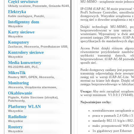
Części serwisowe
MU-MIMO - urządzenie może jednocześ
Układy scalone
,
Pozostałe
,
Gniazda RJ45
,
IP-COM iUAP AC M może pracować w s
Elektryka
ProFi Software Controller, umożliwia
dostępowych. Wszystkie urządzenia 
Kable zasilające
,
Puszki
,
swoją sieć o dowolne urządzenia z tej s
Inteligentny dom
Wszystkie
Dzięki technologii MU-MIMO, po
bezprzewodowymi w tym samym czas
Karty sieciowe
wrażeniami. Wyposażony w dwie an
Wszystkie
promień zasięgu 200 metrów. iUAP-A
specyfikacjach do standardowych złą
Komputery
Zasilacze
,
Akcesoria
,
Przedłużacze USB
,
Access Point dzięki różnym algo
równomierne przydzielanie zasobów
Kontrolery sieciowe
szybkości transmisji danych, o
Wszystkie
bezprzewodowe. iUAP-AC-M pozwala n
Media konwertery
sposób sieć.
RS-232/RS-485
,
PLC
,
Punkt dostępowy zasilany jest poprz
MikroTik
transmisję odpowiadają dwie zewnętr
zasięg niż w wersji iUAP-AC-Lite. 
Routery WiFi
,
GPEN
,
Akcesoria
,
montaż na ściane lub słupie. Dzięki
Monitoring
zasięgu bezprzewodowego w fabrykach
Akcesoria
,
Urządzenia alarmowe
,
Uwaga:
Aby móc zarządzać urządzeni
Okablowanie
w wersji minimum V1.0.0.1 (V6448).
Pigtaile
,
Kable Sieciowe (skrętka)
,
Patchcordy
,
Najważniejsze cechy:
Platformy WLAN
scentralizowane zarządzanie 
Wszystkie
praca w pasmach 2,4 GHz i 5
Radiolinie
standardy 802.11 b/g/n i 802
Wszystkie
maks. przepustowość WiFi 1
Routery
1x gigabitowy port Ethernet
Wszystkie