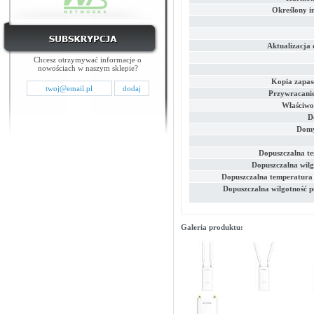
Określony i
Aktualizacja
Chcesz otrzymywać informacje o
nowościach w naszym sklepie?
Kopia zapas
Przywracanie
Właściwo
D
Domy
Dopuszczalna t
Dopuszczalna wilg
Dopuszczalna temperatura
Dopuszczalna wilgotność p
Galeria produktu: