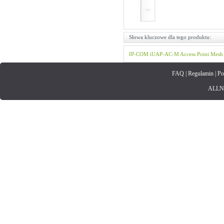
Słowa kluczowe dla tego produktu:
IP-COM
iUAP-AC-M
Access Point
Mesh
FAQ
|
Regulamin
|
Po
ALLNET