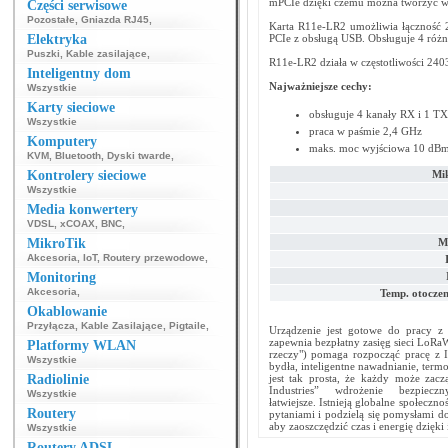
mPCIe dzięki czemu można tworzyć wł
Części serwisowe
Pozostałe
,
Gniazda RJ45
,
Karta R11e-LR2 umożliwia łączność 
Elektryka
PCIe z obsługą USB. Obsługuje 4 różn
Puszki
,
Kable zasilające
,
R11e-LR2 działa w częstotliwości 2
Inteligentny dom
Najważniejsze cechy:
Wszystkie
Karty sieciowe
obsługuje 4 kanały RX i 1 TX
Wszystkie
praca w paśmie 2,4 GHz
Komputery
maks. moc wyjściowa 10 dB
KVM
,
Bluetooth
,
Dyski twarde
,
Kontrolery sieciowe
Mi
Wszystkie
Media konwertery
VDSL
,
xCOAX
,
BNC
,
MikroTik
M
Akcesoria
,
IoT
,
Routery przewodowe
,
Monitoring
Akcesoria
,
Temp. otoczen
Okablowanie
Przyłącza
,
Kable Zasilające
,
Pigtaile
,
Urządzenie jest gotowe do pracy z 
zapewnia bezpłatny zasięg sieci LoRaW
Platformy WLAN
rzeczy") pomaga rozpocząć pracę z I
Wszystkie
bydła, inteligentne nawadnianie, termo
Radiolinie
jest tak prosta, że każdy może zac
Industries” wdrożenie bezpi
Wszystkie
łatwiejsze. Istnieją globalne społecz
Routery
pytaniami i podzielą się pomysłami 
aby zaoszczędzić czas i energię dzięk
Wszystkie
Routery ADSL