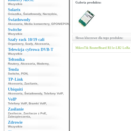
Galeria produktu:
Wszystkie
Solarix
Gniazdka
,
Światłowody
,
Narzędzia
,
Światłowody
Akcesoria
,
Media konwertery
,
GPON/EPON
,
Switche
Wszystkie
Słowa kluczowe dla tego produktu:
Szafy rack 10/19 cali
Organizery
,
Szafy
,
Akcesoria
,
MikroTik
RouterBoard
R11e-LR2
LoRa
Telewizja cyfrowa DVB-T
Wszystkie
Teltonika
Routery
,
Akcesoria
,
Modemy
,
Tenda
Switche
,
PON
,
TP-Link
Akcesoria
,
Zasilanie
,
Ubiquiti
Akcesoria
,
Światłowody
,
Telefony VoIP
,
VoIP
Telefony VoIP
,
Bramki VoIP
,
Zasilanie
Zasilacze
,
Zasilacze z PoE
,
Zabezpieczenia
,
Zdrowie
Wszystkie