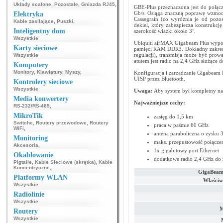
Układy scalone
,
Pozostałe
,
Gniazda RJ45
,
GBE-Plus przeznaczona jest do połąc
Gb/s. Osiąga znaczną poprawę wzmocni
Elektryka
Cassegrain (co wyróżnia je od pozo
Kable zasilające
,
Puszki
,
dekiel, który zabezpiecza konstrukcj
Inteligentny dom
szerokość wiązki około 3°.
Wszystkie
Ubiquiti airMAX Gigabeam Plus wypos
Karty sieciowe
pamięci RAM DDR3. Dokładny zakres c
regulacji), transmisja może być pr
Wszystkie
atutem jest radio na 2,4 GHz służące 
Komputery
Monitory
,
Klawiatury
,
Myszy
,
Konfiguracja i zarządzanie Gigabeam 
UISP przez Bluetooth.
Kontrolery sieciowe
Wszystkie
Uwaga:
Aby system był kompletny nal
Media konwertery
Najważniejsze cechy:
RS-232/RS-485
,
MikroTik
zasięg do 1,5 km
Switche
,
Routery przewodowe
,
Routery
praca w paśmie 60 GHz
WiFi
,
antena paraboliczna o zysku 
Monitoring
maks. przepustowość połącze
Akcesoria
,
1x gigabitowy port Ethernet
Okablowanie
dodatkowe radio 2,4 GHz do z
Pigtaile
,
Kable Sieciowe (skrętka)
,
Kable
Koncentryczne
,
GigaBeam 
Platformy WLAN
Właściw
Wszystkie
Radiolinie
Wszystkie
M
Routery
Wszystkie