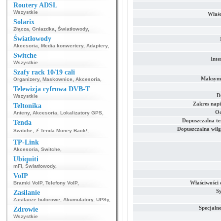
Routery ADSL
Wszystkie
Właśc
Solarix
Złącza
,
Gniazdka
,
Światłowody
,
Światłowody
Akcesoria
,
Media konwertery
,
Adaptery
,
Switche
Inte
Wszystkie
Szafy rack 10/19 cali
Maksyma
Organizery
,
Maskownice
,
Akcesoria
,
Telewizja cyfrowa DVB-T
D
Wszystkie
Zakres napi
Teltonika
O
Anteny
,
Akcesoria
,
Lokalizatory GPS
,
Dopuszczalna t
Tenda
Dopuszczalna wilg
Switche
,
⚡ Tenda Money Back!
,
TP-Link
Akcesoria
,
Switche
,
Ubiquiti
mFi
,
Światłowody
,
VoIP
Właściwości
Bramki VoIP
,
Telefony VoIP
,
S
Zasilanie
Zasilacze buforowe
,
Akumulatory
,
UPSy
,
Specjalne
Zdrowie
Wszystkie