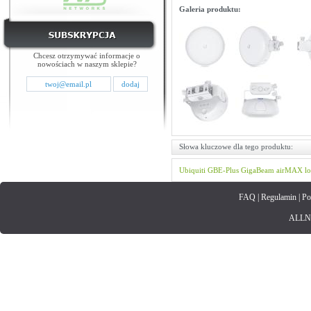
Galeria produktu:
Chcesz otrzymywać informacje o
nowościach w naszym sklepie?
Słowa kluczowe dla tego produktu:
Ubiquiti
GBE-Plus
GigaBeam
airMAX
l
FAQ
|
Regulamin
|
Po
ALLNET