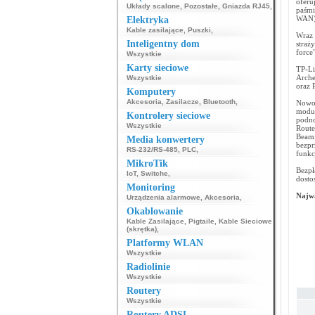
oferu
Układy scalone
,
Pozostałe
,
Gniazda RJ45
,
paśmi
WAN)
Elektryka
Kable zasilające
,
Puszki
,
Wraz 
Inteligentny dom
straż
force"
Wszystkie
Karty sieciowe
TP-Li
Arche
Wszystkie
oraz 
Komputery
Akcesoria
,
Zasilacze
,
Bluetooth
,
Nowoc
modul
Kontrolery sieciowe
podno
Wszystkie
Route
Beam
Media konwertery
bezpr
RS-232/RS-485
,
PLC
,
funkc
MikroTik
Bezpł
IoT
,
Switche
,
dosto
Monitoring
Najwa
Urządzenia alarmowe
,
Akcesoria
,
Okablowanie
Kable Zasilające
,
Pigtaile
,
Kable Sieciowe
(skrętka)
,
Platformy WLAN
Wszystkie
Radiolinie
Wszystkie
Routery
Wszystkie
Routery ADSL