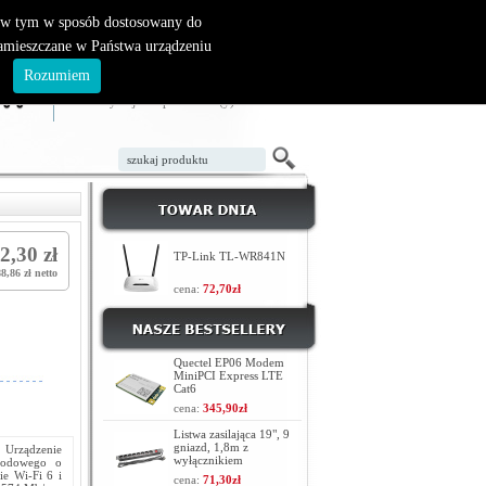
, w tym w sposób dostosowany do
zamieszczane w Państwa urządzeniu
ZAŁÓŻ KONTO
LOGOWANIE
.
Rozumiem
TWÓJ KOSZYK
W koszyku jest 0 produktów(y)
2,30 zł
TP-Link TL-WR841N
8,86 zł netto
cena:
72,70zł
Quectel EP06 Modem
MiniPCI Express LTE
Cat6
cena:
345,90zł
Listwa zasilająca 19", 9
gniazd, 1,8m z
 Urządzenie
wyłącznikiem
owodowego o
ie Wi-Fi 6 i
cena:
71,30zł