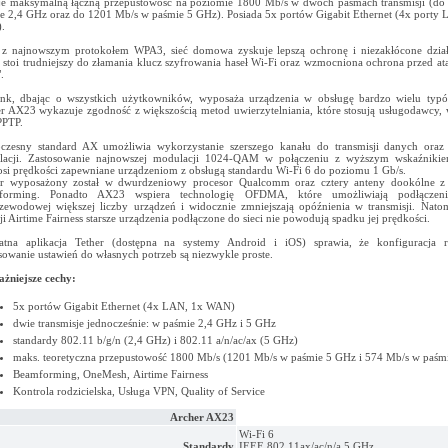
je maksymalną łączną przepustowość na poziomie 1800 Mb/s w dwóch pasmach transmisji (d
e 2,4 GHz oraz do 1201 Mb/s w paśmie 5 GHz). Posiada 5x portów Gigabit Ethernet (4x porty 
.
z najnowszym protokołem WPA3, sieć domowa zyskuje lepszą ochronę i niezakłócone działa
y stoi trudniejszy do złamania klucz szyfrowania haseł Wi-Fi oraz wzmocniona ochrona przed at
.
nk, dbając o wszystkich użytkowników, wyposaża urządzenia w obsługę bardzo wielu typó
r AX23 wykazuje zgodność z większością metod uwierzytelniania, które stosują usługodawcy
PPTP.
zesny standard AX umożliwia wykorzystanie szerszego kanału do transmisji danych oraz 
acji. Zastosowanie najnowszej modulacji 1024-QAM w połączeniu z wyższym wskaźnikiem
si prędkości zapewniane urządzeniom z obsługą standardu Wi-Fi 6 do poziomu 1 Gb/s.
r wyposażony został w dwurdzeniowy procesor Qualcomm oraz cztery anteny dookólne z 
forming. Ponadto AX23 wspiera technologię OFDMA, które umożliwiają podłączeni
zewodowej większej liczby urządzeń i widocznie zmniejszają opóźnienia w transmisji. Nato
ji Airtime Fairness starsze urządzenia podłączone do sieci nie powodują spadku jej prędkości.
atna aplikacja Tether (dostępna na systemy Android i iOS) sprawia, że konfiguracja r
sowanie ustawień do własnych potrzeb są niezwykle proste.
żniejsze cechy:
5x portów Gigabit Ethernet (4x LAN, 1x WAN)
dwie transmisje jednocześnie: w paśmie 2,4 GHz i 5 GHz
standardy 802.11 b/g/n (2,4 GHz) i 802.11 a/n/ac/ax (5 GHz)
maks. teoretyczna przepustowość 1800 Mb/s (1201 Mb/s w paśmie 5 GHz i 574 Mb/s w paśm
Beamforming, OneMesh, Airtime Fairness
Kontrola rodzicielska, Usługa VPN, Quality of Service
Archer AX23
Wi-Fi 6
Standardy
IEEE 802.11ax/ac/n/a 5 GHz