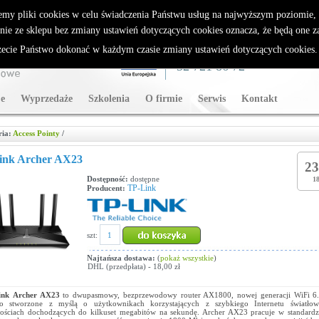
rybutor Sparklan
emy pliki cookies w celu świadczenia Państwu usług na najwyższym poziomie
nie ze sklepu bez zmiany ustawień dotyczących cookies oznacza, że będą one 
cie Państwo dokonać w każdym czasie zmiany ustawień dotyczących cookies
WSPARCIE TECHNICZNE
32 721 86 72
e
Wyprzedaże
Szkolenia
O firmie
Serwis
Kontakt
ria:
Access Pointy
/
ink Archer AX23
23
Dostępność:
dostępne
18
TP-Link
Producent:
szt:
Najtańsza dostawa:
(
pokaż wszystkie
)
DHL (przedpłata) - 18,00 zł
ink Archer AX23
to dwupasmowy, bezprzewodowy router AX1800, nowej generacji WiFi 6.
ało stworzone z myślą o użytkownikach korzystających z szybkiego Internetu światł
ościach dochodzących do kilkuset megabitów na sekundę. Archer AX23 pracuje w standardz