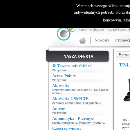
ALLNET.PL Sieci bezprzewodowe - generalny dyst
W ramach naszego sklepu stosuj
indywidualnych potrzeb. Korzysta
końcowym. Może
Nowości
Promocj
Katego
TP-L
♻️ Towary refurbished
Wszystkie
Access Pointy
Wszystkie
Akcesoria
Cybanty/Obejmy
,
Zaciskarki
,
Ściągacze
izolacji
,
Akcesoria GSM/LTE
Zestawy abonenckie
,
Rozgałęźniki
,
Anteny
Wszystkie
Automatyka i Przemysł
TP-L
Media konwertery
,
Modemy / Routery
,
zost
prędk
Części serwisowe