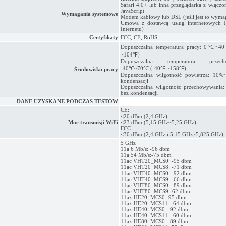
Safari 4.0+ lub inna przeglądarka z włączo
JavaScript
Wymagania systemowe
Modem kablowy lub DSL (jeśli jest to wyma
Umowa z dostawcą usług internetowych (
Internetu)
Certyfikaty
FCC, CE, RoHS
Dopuszczalna temperatura pracy: 0℃
~104℉)
Dopuszczalna temperatura przecho
-40℃~70℃ (-40℉ ~158℉)
Środowisko pracy
Dopuszczalna wilgotność powietrza: 10%
kondensacji
Dopuszczalna wilgotność przechowywania
bez kondensacji
DANE UZYSKANE PODCZAS TESTÓW
CE:
<20 dBm (2,4 GHz)
Moc transmisji WiFi
<23 dBm (5,15 GHz~5,25 GHz)
FCC:
<30 dBm (2,4 GHz i 5,15 GHz~5,825 GHz)
5 GHz
11a 6 Mb/s: -96 dbm
11a 54 Mb/s:-75 dbm
11ac VHT20_MCS0: -95 dbm
11ac VHT20_MCS8: -71 dbm
11ac VHT40_MCS0: -92 dbm
11ac VHT40_MCS9: -66 dbm
11ac VHT80_MCS0: -89 dbm
11ac VHT80_MCS9:-62 dbm
11ax HE20_MCS0:-95 dbm
11ax HE20_MCS11: -64 dbm
11ax HE40_MCS0: -92 dbm
11ax HE40_MCS11: -60 dbm
11ax HE80_MCS0: -89 dbm