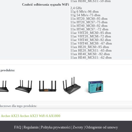
11ax HE80_MCS11:-59 dbm
Czułość odbierania sygnału WiFi
2,4 GHz
11g 6 Mb/s:-96 dbm
11g 54 Mb/s:-75 dbm
11n HT20_MCS0:-95 dbm
11n HT20_MCS7:-75 dbm
11n HT40_MCS0:-92 dbm
11n HT40_MCS7: -72 dbm
11ac VHT20_MCS0:-95 dbm
11ac VHT20_MCS8:-72 dbm
11ac VHT40_MCS0:-92 dbm
11ac VHT40_MCS9: -67 dbm
11ax HE20_MCS0:-95 dbm
11ax HE20_MCS11: -65 dbm
11ax HE40_MCS0: -92 dbm
11ax HE40_MCS11: -62 dbm
 produktu:
luczowe dla tego produktu:
k
Archer AX23
Archer
AX23
WiFi 6
AX1800
FAQ
|
Regulamin
|
Polityka prywatności
|
Zwroty
|
Odstąpienie od umowy