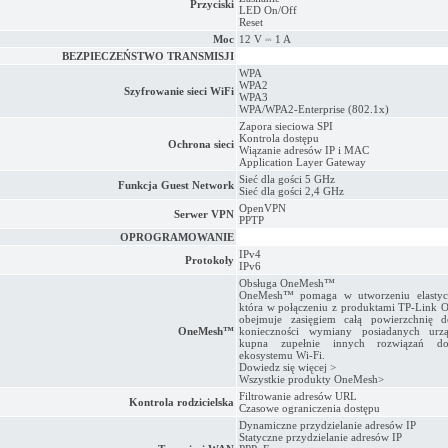
Przyciski
LED On/Off
Reset
Moc
12 V ⎓ 1 A
BEZPIECZEŃSTWO TRANSMISJI
WPA
WPA2
Szyfrowanie sieci WiFi
WPA3
WPA/WPA2-Enterprise (802.1x)
Zapora sieciowa SPI
Kontrola dostępu
Ochrona sieci
Wiązanie adresów IP i MAC
Application Layer Gateway
Sieć dla gości 5 GHz
Funkcja Guest Network
Sieć dla gości 2,4 GHz
OpenVPN
Serwer VPN
PPTP
OPROGRAMOWANIE
IPv4
Protokoły
IPv6
Obsługa OneMesh™
OneMesh™ pomaga w utworzeniu elastyczn
która w połączeniu z produktami TP-Link
obejmuje zasięgiem całą powierzchnię 
OneMesh™
konieczności wymiany posiadanych urz
kupna zupełnie innych rozwiązań do
ekosystemu Wi-Fi.
Dowiedz się więcej >
Wszystkie produkty OneMesh>
Filtrowanie adresów URL
Kontrola rodzicielska
Czasowe ograniczenia dostępu
Dynamiczne przydzielanie adresów IP
Statyczne przydzielanie adresów IP