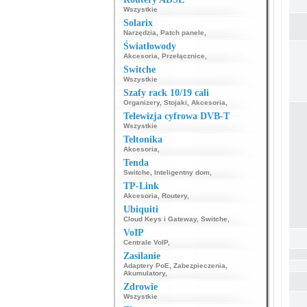
Wszystkie
Solarix
Narzędzia
,
Patch panele
,
Światłowody
Akcesoria
,
Przełącznice
,
Switche
Wszystkie
Szafy rack 10/19 cali
Organizery
,
Stojaki
,
Akcesoria
,
Telewizja cyfrowa DVB-T
Wszystkie
Teltonika
Akcesoria
,
Tenda
Switche
,
Inteligentny dom
,
TP-Link
Akcesoria
,
Routery
,
Ubiquiti
Cloud Keys i Gateway
,
Switche
,
VoIP
Centrale VoIP
,
Zasilanie
Adaptery PoE
,
Zabezpieczenia
,
Akumulatory
,
Zdrowie
Wszystkie