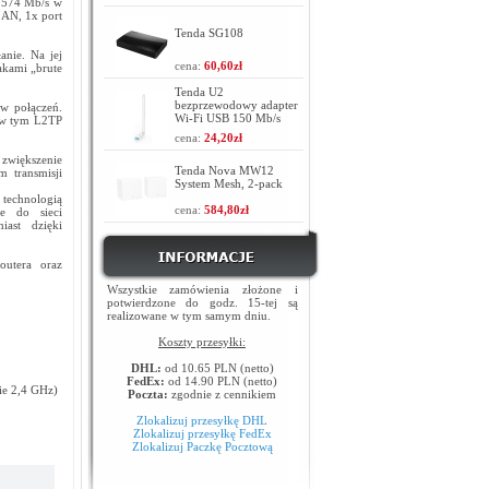
o 574 Mb/s w
LAN, 1x port
Tenda SG108
nie. Na jej
cena:
60,60zł
akami „brute
Tenda U2
bezprzewodowy adapter
w połączeń.
Wi-Fi USB 150 Mb/s
, w tym L2TP
cena:
24,20zł
zwiększenie
Tenda Nova MW12
 transmisji
System Mesh, 2-pack
technologią
cena:
584,80zł
e do sieci
miast dzięki
outera oraz
Wszystkie zamówienia złożone i
potwierdzone do godz. 15-tej są
realizowane w tym samym dniu.
Koszty przesyłki:
DHL:
od 10.65 PLN (netto)
FedEx:
od 14.90 PLN (netto)
ie 2,4 GHz)
Poczta:
zgodnie z cennikiem
Zlokalizuj przesyłkę DHL
Zlokalizuj przesyłkę FedEx
Zlokalizuj Paczkę Pocztową