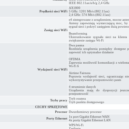
IEEE 802.11ax/n/b/g 2,4 GHz
AX1800
Prędkości sieci WiFi
5 GHz: 1201 Mb/s (802.11ax)
2,4 GHz: 574 Mb/s (802.11ax)
e4 zintegrowane z urządzeniem, mocne ante
Anteny zapewniają wystarczającą moc, by
sygnał sieci i pokryć zasięgiem dużą powier
Zasięg sieci WiFi
Beamforming
Ukierunkowanie sygnału sieci na klienta
zwiększenie zasięgu Wi-Fi
Dwa pasma
Rozdziela urządzenia pomiędzy dostępne 
zapewnić ich optymalne działanie
OFDMA
Zapewnia możliwość komunikacji z wieloma
Wi-Fi 6
Wydajność sieci WiFi
Airtime Fairness
Poprawia wydajność sieci, ograniczając ni
wykorzystywanie przepustowości pasm
4 strumienie danych
Urządzenia mają do dyspozycji jeszcz
przepustowość
Tryb routera
Tryby pracy
Tryb punktu dostępowego
CECHY SPRZĘTOWE
Procesor
Dwurdzeniowy procesor
1x port Gigabit Ethernet WAN
Porty Ethernet
4x porty Gigabit Ethernet LAN
WPS/Wi-Fi
Zasilanie