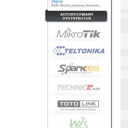
Złącza
RJ45
,
Beczki, przejścia
,
Keystone
,