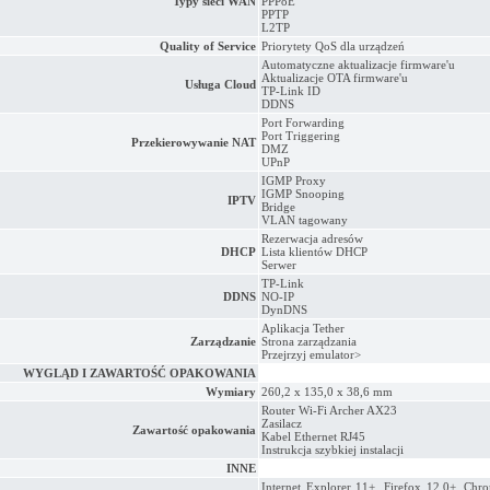
Typy sieci WAN
PPPoE
PPTP
L2TP
Quality of Service
Priorytety QoS dla urządzeń
Automatyczne aktualizacje firmware'u
Aktualizacje OTA firmware'u
Usługa Cloud
TP-Link ID
DDNS
Port Forwarding
Port Triggering
Przekierowywanie NAT
DMZ
UPnP
IGMP Proxy
IGMP Snooping
IPTV
Bridge
VLAN tagowany
Rezerwacja adresów
DHCP
Lista klientów DHCP
Serwer
TP-Link
DDNS
NO-IP
DynDNS
Aplikacja Tether
Zarządzanie
Strona zarządzania
Przejrzyj emulator>
WYGLĄD I ZAWARTOŚĆ OPAKOWANIA
Wymiary
260,2 x 135,0 x 38,6 mm
Router Wi-Fi Archer AX23
Zasilacz
Zawartość opakowania
Kabel Ethernet RJ45
Instrukcja szybkiej instalacji
INNE
Internet Explorer 11+, Firefox 12.0+, Chr