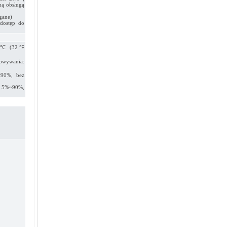
ną obsługą
gane)
dostęp do
~40℃ (32℉
wywania:
~90%, bez
: 5%~90%,