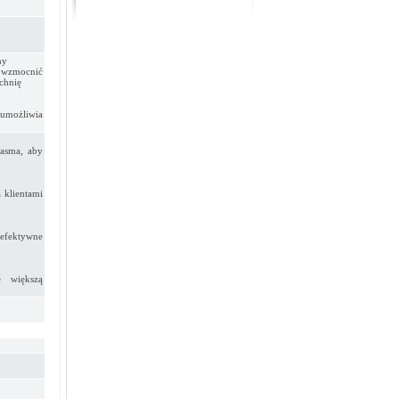
ny
 wzmocnić
zchnię
 umożliwia
pasma, aby
 klientami
eefektywne
e większą