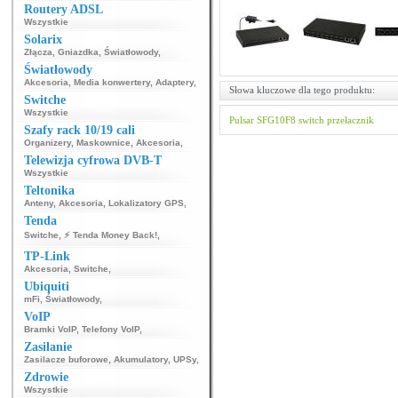
Routery ADSL
Wszystkie
Solarix
Złącza
,
Gniazdka
,
Światłowody
,
Światłowody
Akcesoria
,
Media konwertery
,
Adaptery
,
Słowa kluczowe dla tego produktu:
Switche
Wszystkie
Pulsar
SFG10F8
switch
przełacznik
Szafy rack 10/19 cali
Organizery
,
Maskownice
,
Akcesoria
,
Telewizja cyfrowa DVB-T
Wszystkie
Teltonika
Anteny
,
Akcesoria
,
Lokalizatory GPS
,
Tenda
Switche
,
⚡ Tenda Money Back!
,
TP-Link
Akcesoria
,
Switche
,
Ubiquiti
mFi
,
Światłowody
,
VoIP
Bramki VoIP
,
Telefony VoIP
,
Zasilanie
Zasilacze buforowe
,
Akumulatory
,
UPSy
,
Zdrowie
Wszystkie