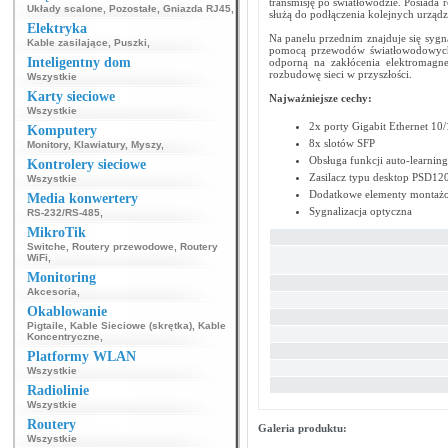
transmisję po światłowodzie. Posiada 
Układy scalone
,
Pozostałe
,
Gniazda RJ45
,
służą do podłączenia kolejnych urządz
Elektryka
Na panelu przednim znajduje się sygn
Kable zasilające
,
Puszki
,
pomocą przewodów światłowodowych p
Inteligentny dom
odporną na zakłócenia elektromagne
rozbudowę sieci w przyszłości.
Wszystkie
Karty sieciowe
Najważniejsze cechy:
Wszystkie
2x porty Gigabit Ethernet 10
Komputery
8x slotów SFP
Monitory
,
Klawiatury
,
Myszy
,
Obsługa funkcji auto-learnin
Kontrolery sieciowe
Zasilacz typu desktop PSD12
Wszystkie
Dodatkowe elementy montaż
Media konwertery
Sygnalizacja optyczna
RS-232/RS-485
,
MikroTik
Switche
,
Routery przewodowe
,
Routery
WiFi
,
Monitoring
Akcesoria
,
Okablowanie
Pigtaile
,
Kable Sieciowe (skrętka)
,
Kable
Koncentryczne
,
Platformy WLAN
Wszystkie
Radiolinie
Wszystkie
Routery
Galeria produktu:
Wszystkie