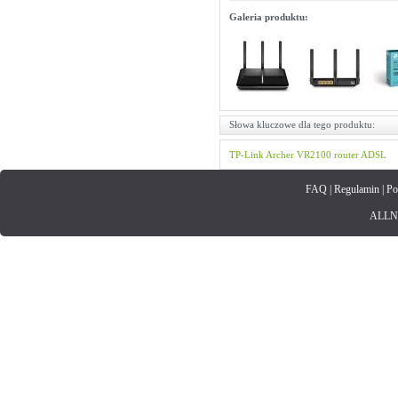
Galeria produktu:
Słowa kluczowe dla tego produktu:
TP-Link
Archer
VR2100
router ADSL
FAQ
|
Regulamin
|
Po
ALLNET