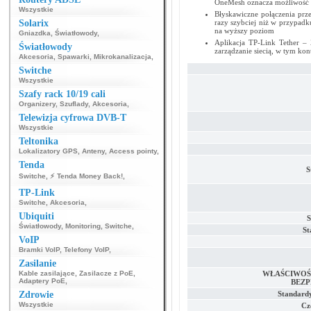
OneMesh oznacza możliwość ut
Wszystkie
Błyskawiczne połączenia prz
Solarix
razy szybciej niż w przypad
na wyższy poziom
Gniazdka
,
Światłowody
,
Aplikacja TP-Link Tether – 
Światłowody
zarządzanie siecią, w tym kont
Akcesoria
,
Spawarki
,
Mikrokanalizacja
,
Switche
Wszystkie
Szafy rack 10/19 cali
Organizery
,
Szuflady
,
Akcesoria
,
Telewizja cyfrowa DVB-T
Wszystkie
Teltonika
Lokalizatory GPS
,
Anteny
,
Access pointy
,
Tenda
S
Switche
,
⚡ Tenda Money Back!
,
TP-Link
Switche
,
Akcesoria
,
Ubiquiti
S
Światłowody
,
Monitoring
,
Switche
,
St
VoIP
Bramki VoIP
,
Telefony VoIP
,
Zasilanie
Kable zasilające
,
Zasilacze z PoE
,
WŁAŚCIWOŚC
Adaptery PoE
,
BEZ
Zdrowie
Standard
Wszystkie
Cz