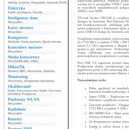
najnowszej generacji. Prędkość pobie
Układy scalone
,
Pozostałe
,
Gniazda RJ45
,
wyższą niż w przypadku VDSL2 poprz
ze wszystkich standardowych połą
Elektryka
ADSL2 oraz ADSL.
Kable zasilające
,
Puszki
,
Inteligentny dom
TP-Link Archer VR2100 to urządzeni
dostępu do Internetu. Port Ethernet
Wszystkie
lub światłowodowym, udzielając peł
Karty sieciowe
utrata połączenia z Internetem także
portu USB 3.0 dostęp do Internetu odzy
Wszystkie
Komputery
Urządzenie maksymalnie wykorzystuje
Głośniki
,
Karty pamięci
,
Dyski twarde
,
do 1733 Mb/s w paśmie 5 GHz i 300 
nawet 2,1 Gb/s zapomnisz o długim 
Kontrolery sieciowe
grania w gry internetowe. Technol
Wszystkie
czasie, redukując czas oczekiwan
poszczególnym urządzeniom i wydajno
Media konwertery
RS-232/RS-485
,
VDSL
,
Port USB 3.0 zapewnia przesył dan
Podłączenie dysku zewnętrznego um
MikroTik
gigabitowe porty LAN oznaczają dla 
Routery WiFi
,
Akcesoria
,
Switche
,
istotne podczas streamowania filmów w
Monitoring
Najważniejsze cechy:
Akcesoria
,
Urządzenia alarmowe
,
Okablowanie
Pełna zgodność ze standa
Kable Koncentryczne
,
Kable Sieciowe
Internetu światłowodowego, 
(skrętka)
,
Przyłącza
,
Super VDSL – Najnowsza tec
Platformy WLAN
Internetu o prędkości wynosz
Wszystkie
Zawrotne prędkości – Osiągan
1733 Mb/s w paśmie 5 GHz i
Radiolinie
MU-MIMO 4x4 – Dane przesyła
Wszystkie
wyższą wydajność pracy
Routery
3x dwupasmowe anteny zewnę
Wszystkie
Zasięg w całym domu z tec
Routery ADSL