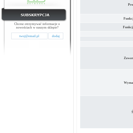
Pro
Funkc
Chcesz otrzymywać informacje o
Funkcj
nowościach w naszym sklepie?
Zawar
Wymag
Ś