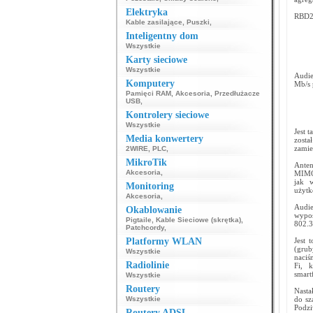
Elektryka
RBD25
Kable zasilające
,
Puszki
,
Inteligentny dom
Wszystkie
Karty sieciowe
Wszystkie
Audie
Komputery
Mb/s 
Pamięci RAM
,
Akcesoria
,
Przedłużacze
USB
,
Kontrolery sieciowe
Wszystkie
Jest 
Media konwertery
zosta
zamie
2WIRE
,
PLC
,
MikroTik
Anten
Akcesoria
,
MIMO 
jak 
Monitoring
użytk
Akcesoria
,
Audie
Okablowanie
wypos
Pigtaile
,
Kable Sieciowe (skrętka)
,
802.3
Patchcordy
,
Platformy WLAN
Jest 
(grub
Wszystkie
naciś
Radiolinie
Fi, k
smar
Wszystkie
Routery
Nasta
Wszystkie
do sz
Podzi
Routery ADSL