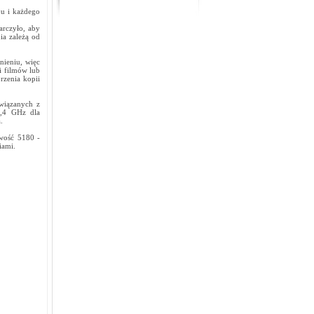
ju i każdego
arczyło, aby
ia zależą od
nieniu, więc
i filmów lub
rzenia kopii
wiązanych z
2,4 GHz dla
.
wość 5180 -
iami.