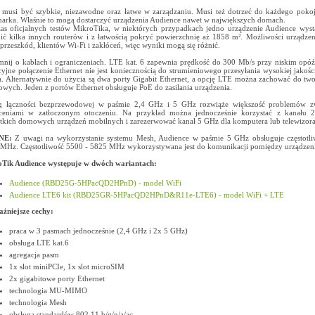
 musi być szybkie, niezawodne oraz łatwe w zarządzaniu. Musi też dotrzeć do każdego poko
arka. Właśnie to mogą dostarczyć urządzenia Audience nawet w największych domach.
as oficjalnych testów MikroTika, w niektórych przypadkach jedno urządzenie Audience wyst
pić kilka innych routerów i z łatwością pokryć powierzchnię aż 1858 m². Możliwości urządzen
i przeszkód, klientów Wi-Fi i zakłóceń, więc wyniki mogą się różnić.
nij o kablach i ograniczeniach. LTE kat. 6 zapewnia prędkość do 300 Mb/s przy niskim opóź
cyjne połączenie Ethernet nie jest koniecznością do strumieniowego przesyłania wysokiej jakośc
a. Alternatywnie do użycia są dwa porty Gigabit Ethernet, a opcję LTE można zachować do two
owych. Jeden z portów Ethernet obsługuje PoE do zasilania urządzenia.
ęg łączności bezprzewodowej w paśmie 2,4 GHz i 5 GHz rozwiąże większość problemów z
ceniami w zatłoczonym otoczeniu. Na przykład można jednocześnie korzystać z kanału 
tkich domowych urządzeń mobilnych i zarezerwować kanał 5 GHz dla komputera lub telewizora
NE:
Z uwagi na wykorzystanie systemu Mesh, Audience w paśmie 5 GHz obsługuje częstotli
MHz. Częstotliwość 5500 - 5825 MHz wykorzystywana jest do komunikacji pomiędzy urządzen
Tik Audience występuje w dwóch wariantach:
Audience (RBD25G-5HPacQD2HPnD) - model WiFi
Audience LTE6 kit (RBD25GR-5HPacQD2HPnD&R11e-LTE6) - model WiFi + LTE
żniejsze cechy:
praca w 3 pasmach jednocześnie (2,4 GHz i 2x 5 GHz)
obsługa LTE kat.6
agregacja pasm
1x slot miniPCIe, 1x slot microSIM
2x gigabitowe porty Ethernet
technologia MU-MIMO
technologia Mesh
obsługa standardów 802.11 b/g/n/a/ac