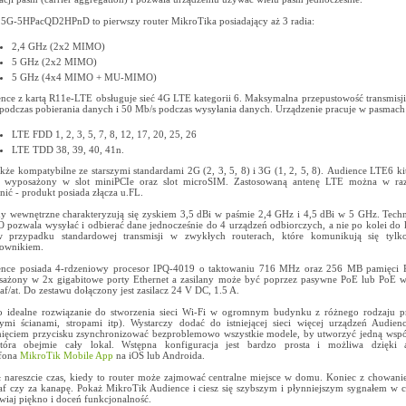
G-5HPacQD2HPnD to pierwszy router MikroTika posiadający aż 3 radia:
2,4 GHz (2x2 MIMO)
5 GHz (2x2 MIMO)
5 GHz (4x4 MIMO + MU-MIMO)
nce z kartą R11e-LTE obsługuje sieć 4G LTE kategorii 6. Maksymalna przepustowość transmisj
podczas pobierania danych i 50 Mb/s podczas wysyłania danych. Urządzenie pracuje w pasmach
LTE FDD 1, 2, 3, 5, 7, 8, 12, 17, 20, 25, 26
LTE TDD 38, 39, 40, 41n.
także kompatybilne ze starszymi standardami 2G (2, 3, 5, 8) i 3G (1, 2, 5, 8). Audience LTE6 k
ł wyposażony w slot miniPCIe oraz slot microSIM. Zastosowaną antenę LTE można w raz
nić - produkt posiada złącza u.FL.
y wewnętrzne charakteryzują się zyskiem 3,5 dBi w paśmie 2,4 GHz i 4,5 dBi w 5 GHz. Tec
pozwala wysyłać i odbierać dane jednocześnie do 4 urządzeń odbiorczych, a nie po kolei do 
w przypadku standardowej transmisji w zwykłych routerach, które komunikują się tyl
ownikiem.
nce posiada 4-rdzeniowy procesor IPQ-4019 o taktowaniu 716 MHz oraz 256 MB pamięci 
ażony w 2x gigabitowe porty Ethernet a zasilany może być poprzez pasywne PoE lub PoE w
af/at. Do zestawu dołączony jest zasilacz 24 V DC, 1.5 A.
to idealne rozwiązanie do stworzenia sieci Wi-Fi w ogromnym budynku z różnego rodzaju 
ymi ścianami, stropami itp). Wystarczy dodać do istniejącej sieci więcej urządzeń Audie
nięciem przycisku zsynchronizować bezproblemowo wszystkie modele, by utworzyć jedną wspó
tóra obejmie cały lokal. Wstępna konfiguracja jest bardzo prosta i możliwa dzięki a
tfona
MikroTik Mobile App
na iOS lub Androida.
ł nareszcie czas, kiedy to router może zajmować centralne miejsce w domu. Koniec z chowan
af czy za kanapę. Pokaż MikroTik Audience i ciesz się szybszym i płynniejszym sygnałem w
wiaj piękno i doceń funkcjonalność.