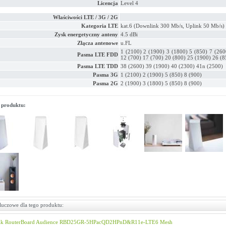
Licencja
Level 4
Właściwości LTE / 3G / 2G
Kategoria LTE
kat.6 (Downlink 300 Mb/s, Uplink 50 Mb/s)
Zysk energetyczny anteny
4.5 dBi
Złącza antenowe
u.FL
1 (2100) 2 (1900) 3 (1800) 5 (850) 7 (260
Pasma LTE FDD
12 (700) 17 (700) 20 (800) 25 (1900) 26 (8
Pasma LTE TDD
38 (2600) 39 (1900) 40 (2300) 41n (2500)
Pasma 3G
1 (2100) 2 (1900) 5 (850) 8 (900)
Pasma 2G
2 (1900) 3 (1800) 5 (850) 8 (900)
 produktu:
luczowe dla tego produktu:
ik
RouterBoard
Audience
RBD25GR-5HPacQD2HPnD&R11e-LTE6
Mesh