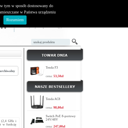
, w tym w sposób dostosowany do
zamieszczane w Państwa urządzeniu
ZAŁÓŻ KONTO
LOGOWANIE
.
Rozumiem
TWÓJ KOSZYK
W koszyku jest 0 produktów(y)
Tenda F3
archiwalny
cena:
53,50zł
Tenda AC8
cena:
98,00zł
Switch PoE 8-portowy
24V/48V
 (2,4 GHz i
st w funkcję
cena:
247,00zł