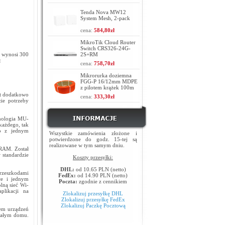
Tenda Nova MW12
System Mesh, 2-pack
cena:
584,80zł
MikroTik Cloud Router
Switch CRS326-24G-
i wynosi 300
2S+RM
:
cena:
758,70zł
Mikrorurka doziemna
FGG-P 16/12mm MDPE
z pilotem krążek 100m
it dodatkowo
cena:
333,30zł
ie potrzeby
hnologia MU-
każdego, tak
ko z jednym
Wszystkie zamówienia złożone i
potwierdzone do godz. 15-tej są
realizowane w tym samym dniu.
RAM. Został
 standardzie
Koszty przesyłki:
DHL:
od 10.65 PLN (netto)
przeszkodami
FedEx:
od 14.90 PLN (netto)
nce i jednym
Poczta:
zgodnie z cennikiem
lną sieć Wi-
plikacji na
Zlokalizuj przesyłkę DHL
Zlokalizuj przesyłkę FedEx
Zlokalizuj Paczkę Pocztową
iem urządzeń
 całym domu.