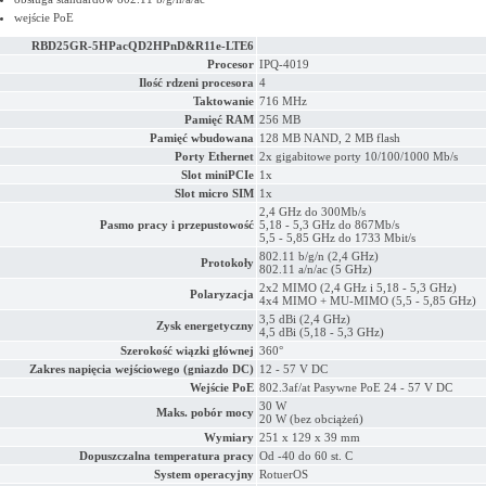
wejście PoE
RBD25GR-5HPacQD2HPnD&R11e-LTE6
Procesor
IPQ-4019
Ilość rdzeni procesora
4
Taktowanie
716 MHz
Pamięć RAM
256 MB
Pamięć wbudowana
128 MB NAND, 2 MB flash
Porty Ethernet
2x gigabitowe porty 10/100/1000 Mb/s
Slot miniPCIe
1x
Slot micro SIM
1x
2,4 GHz do 300Mb/s
Pasmo pracy i przepustowość
5,18 - 5,3 GHz do 867Mb/s
5,5 - 5,85 GHz do 1733 Mbit/s
802.11 b/g/n (2,4 GHz)
Protokoły
802.11 a/n/ac (5 GHz)
2x2 MIMO (2,4 GHz i 5,18 - 5,3 GHz)
Polaryzacja
4x4 MIMO + MU-MIMO (5,5 - 5,85 GHz)
3,5 dBi (2,4 GHz)
Zysk energetyczny
4,5 dBi (5,18 - 5,3 GHz)
Szerokość wiązki głównej
360°
Zakres napięcia wejściowego (gniazdo DC)
12 - 57 V DC
Wejście PoE
802.3af/at Pasywne PoE 24 - 57 V DC
30 W
Maks. pobór mocy
20 W (bez obciążeń)
Wymiary
251 x 129 x 39 mm
Dopuszczalna temperatura pracy
Od -40 do 60 st. C
System operacyjny
RotuerOS