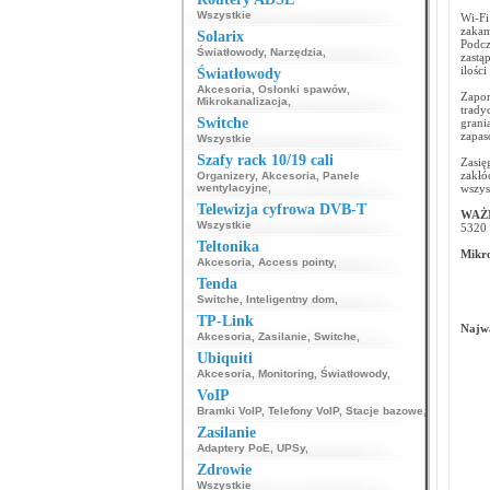
Wszystkie
Wi-Fi
zakam
Solarix
Podcz
Światłowody
,
Narzędzia
,
zastą
ilośc
Światłowody
Akcesoria
,
Osłonki spawów
,
Zapom
Mikrokanalizacja
,
trady
Switche
grani
zapas
Wszystkie
Szafy rack 10/19 cali
Zasi
zakłó
Organizery
,
Akcesoria
,
Panele
wentylacyjne
,
wszys
Telewizja cyfrowa DVB-T
WAŻ
Wszystkie
5320 
Teltonika
Mikro
Akcesoria
,
Access pointy
,
Tenda
Switche
,
Inteligentny dom
,
TP-Link
Najwa
Akcesoria
,
Zasilanie
,
Switche
,
Ubiquiti
Akcesoria
,
Monitoring
,
Światłowody
,
VoIP
Bramki VoIP
,
Telefony VoIP
,
Stacje bazowe
,
Zasilanie
Adaptery PoE
,
UPSy
,
Zdrowie
Wszystkie