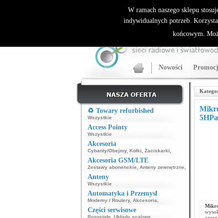
ALLNET.PL Sieci bezprzewodowe - generalny dyst
W ramach naszego sklepu stosuj
indywidualnych potrzeb. Korzysta
końcowym. Może
Nowości
Promocj
Katego
Mikr
♻️ Towary refurbished
5HPa
Wszystkie
Access Pointy
Wszystkie
Akcesoria
Cybanty/Obejmy
,
Kołki
,
Zaciskarki
,
Akcesoria GSM/LTE
Zestawy abonenckie
,
Anteny zewnętrzne
,
Anteny
Wszystkie
Automatyka i Przemysł
Modemy / Routery
,
Akcesoria
,
Mikr
Części serwisowe
wysok
Pozostałe
,
Układy scalone
,
agreg