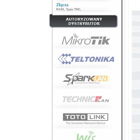
Złącza
RJ45
,
Typu TNC
,