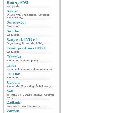
Routery ADSL
Wszystkie
Solarix
Okablowanie miedziane
,
Keystone
,
Światłowody
,
Światłowody
Akcesoria
,
Switche
Wszystkie
Szafy rack 10/19 cali
Organizery
,
Akcesoria
,
Półki
,
Telewizja cyfrowa DVB-T
Wszystkie
Teltonika
Akcesoria
,
Access pointy
,
Tenda
Switche
,
Inteligentny dom
,
Akcesoria
,
TP-Link
Akcesoria
,
Ubiquiti
Akcesoria
,
Monitoring
,
Światłowody
,
VoIP
Telefony VoIP
,
Stacje bazowe
,
Centrale
VoIP
,
Zasilanie
Zabezpieczenia
,
Kontrolery
,
Zdrowie