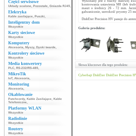
Wykonany jest z blachy stalowej kw
Części serwisowe
kontrowania ustawienia M8 (łeb śru
Układy scalone
,
Pozostałe
,
Gniazda RJ45
,
maszt o średnicy 26 - 72 mm. Jarz
Elektryka
galwanicznie, szerokość pryzmy 25 mm
Kable zasilające
,
Puszki
,
DishEter Precision HV pasuje do anten
Inteligentny dom
Wszystkie
Galeria produktu:
Karty sieciowe
Wszystkie
Komputery
Akcesoria
,
Myszy
,
Dyski twarde
,
Kontrolery sieciowe
Wszystkie
Media konwertery
Słowa kluczowe dla tego produktu:
PLC
,
RS-232/RS-485
,
MikroTik
Cyberbajt
DishEter
DishEter Precision H
IoT
,
Akcesoria
,
Monitoring
Akcesoria
,
Okablowanie
Patchcordy
,
Kable Zasilające
,
Kable
Telefoniczne
,
Platformy WLAN
Wszystkie
Radiolinie
Wszystkie
Routery
Wszystkie