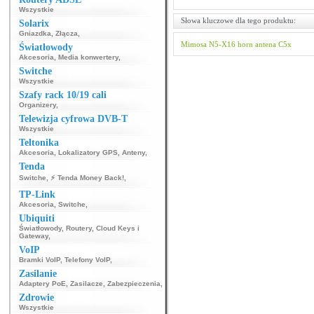
Wszystkie
Słowa kluczowe dla tego produktu:
Solarix
Gniazdka
,
Złącza
,
Mimosa
N5-X16
horn
antena
C5x
Światłowody
Akcesoria
,
Media konwertery
,
Switche
Wszystkie
Szafy rack 10/19 cali
Organizery
,
Telewizja cyfrowa DVB-T
Wszystkie
Teltonika
Akcesoria
,
Lokalizatory GPS
,
Anteny
,
Tenda
Switche
,
⚡ Tenda Money Back!
,
TP-Link
Akcesoria
,
Switche
,
Ubiquiti
Światłowody
,
Routery
,
Cloud Keys i
Gateway
,
VoIP
Bramki VoIP
,
Telefony VoIP
,
Zasilanie
Adaptery PoE
,
Zasilacze
,
Zabezpieczenia
,
Zdrowie
Wszystkie