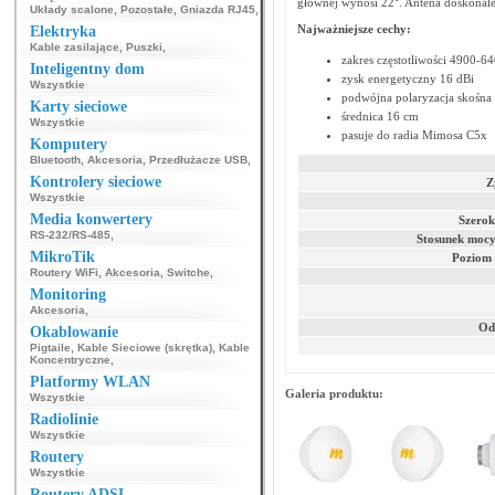
głównej wynosi 22°. Antena doskonale
Układy scalone
,
Pozostałe
,
Gniazda RJ45
,
Najważniejsze cechy:
Elektryka
Kable zasilające
,
Puszki
,
zakres częstotliwości 4900-
Inteligentny dom
zysk energetyczny 16 dBi
Wszystkie
podwójna polaryzacja skośna
Karty sieciowe
średnica 16 cm
Wszystkie
pasuje do radia Mimosa C5x
Komputery
Bluetooth
,
Akcesoria
,
Przedłużacze USB
,
Kontrolery sieciowe
Z
Wszystkie
Media konwertery
Szerok
RS-232/RS-485
,
Stosunek mocy 
MikroTik
Poziom 
Routery WiFi
,
Akcesoria
,
Switche
,
Monitoring
Akcesoria
,
Od
Okablowanie
Pigtaile
,
Kable Sieciowe (skrętka)
,
Kable
Koncentryczne
,
Platformy WLAN
Galeria produktu:
Wszystkie
Radiolinie
Wszystkie
Routery
Wszystkie
Routery ADSL