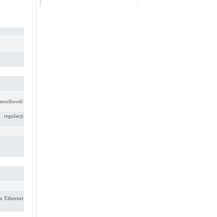
możliwość
regulacji
m Ethernet