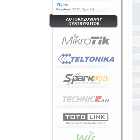
Złącza
Keystone
,
RJ45
,
Typu UY
,