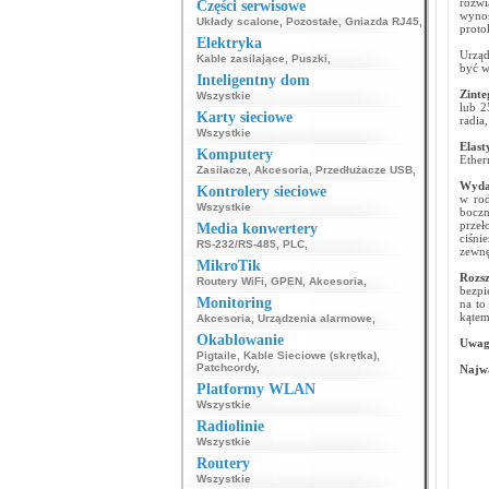
rozw
Części serwisowe
wynos
Układy scalone
,
Pozostałe
,
Gniazda RJ45
,
proto
Elektryka
Urząd
Kable zasilające
,
Puszki
,
być w
Inteligentny dom
Zint
Wszystkie
lub 2
Karty sieciowe
radia,
Wszystkie
Elas
Komputery
Ether
Zasilacze
,
Akcesoria
,
Przedłużacze USB
,
Wyda
Kontrolery sieciowe
w rod
Wszystkie
bocz
przeł
Media konwertery
ciśni
RS-232/RS-485
,
PLC
,
zewnę
MikroTik
Rozs
Routery WiFi
,
GPEN
,
Akcesoria
,
bezpi
Monitoring
na to
kątem
Akcesoria
,
Urządzenia alarmowe
,
Okablowanie
Uwag
Pigtaile
,
Kable Sieciowe (skrętka)
,
Patchcordy
,
Najwa
Platformy WLAN
Wszystkie
Radiolinie
Wszystkie
Routery
Wszystkie