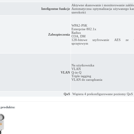
Aktywne skanowanie i monitorowanie zakłó
Inteligentne funkcje
Automatyczna optymalizacja używanego kan
szerokości
WPA2-PSK
Enterprise 802.1x
Radius
Zabezpieczenia
COA, DM
128-bitowe szyfrowanie AES ze w
sprzętowym
Na użytkownika
VLAN
VLAN
Q-in-Q
Triple tagging
VLAN do zarządzania
QoS
Wspiera 4 prekonfigurowane poziomy QoS
 produktu: