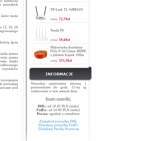
oc nadawcza
 autorskich
TP-Link TL-WR841N
, które może
cena:
72,70zł
o 12, 16, 20
Tenda F6
ntegrowanego
cena:
59,60zł
ością łącza
Mikrorurka doziemna
FGG-P 16/12mm MDPE
Każda antena
z pilotem krążek 100m
cenia pasma
cena:
333,30zł
enia dzięki
z odlewanego
e czynników
rozwiązania
Wszystkie zamówienia złożone i
le pozwalają
potwierdzone do godz. 15-tej są
lizowane pod
realizowane w tym samym dniu.
Koszty przesyłki:
DHL:
od 10.65 PLN (netto)
FedEx:
od 14.90 PLN (netto)
Poczta:
zgodnie z cennikiem
Zlokalizuj przesyłkę DHL
Zlokalizuj przesyłkę FedEx
Zlokalizuj Paczkę Pocztową