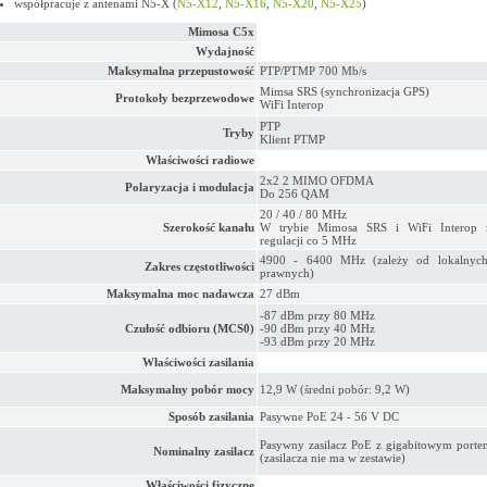
współpracuje z antenami N5-X (
N5-X12
,
N5-X16
,
N5-X20
,
N5-X25
)
Mimosa C5x
Wydajność
Maksymalna przepustowość
PTP/PTMP 700 Mb/s
Mimsa SRS (synchronizacja GPS)
Protokoły bezprzewodowe
WiFi Interop
PTP
Tryby
Klient PTMP
Właściwości radiowe
2x2 2 MIMO OFDMA
Polaryzacja i modulacja
Do 256 QAM
20 / 40 / 80 MHz
Szerokość kanału
W trybie Mimosa SRS i WiFi Interop 
regulacji co 5 MHz
4900 - 6400 MHz (zależy od lokalnych 
Zakres częstotliwości
prawnych)
Maksymalna moc nadawcza
27 dBm
-87 dBm przy 80 MHz
Czułość odbioru (MCS0)
-90 dBm przy 40 MHz
-93 dBm przy 20 MHz
Właściwości zasilania
Maksymalny pobór mocy
12,9 W (średni pobór: 9,2 W)
Sposób zasilania
Pasywne PoE 24 - 56 V DC
Pasywny zasilacz PoE z gigabitowym porte
Nominalny zasilacz
(zasilacza nie ma w zestawie)
Właściwości fizyczne