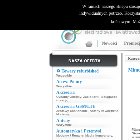
ALLNET.PL Sieci bezprzewodowe - generalny dyst
W ramach naszego sklepu stosuj
indywidualnych potrzeb. Korzysta
końcowym. Może
Nowości
Promocj
Katego
Mimos
♻️ Towary refurbished
Wszystkie
Access Pointy
Wszystkie
Akcesoria
Cybanty/Obejmy
,
Zaciskarki
,
Ściągacze
izolacji
,
Akcesoria GSM/LTE
Zestawy abonenckie
,
Anteny zewnętrzne
,
Modemy
,
Anteny
Wszystkie
Mimo
Automatyka i Przemysł
Niezw
Modemy / Routery
,
Media konwertery
,
w swo