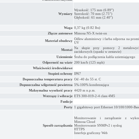
Wysokość: 175 mm (6.89”)
Wymiary
Szerokość: 70 mm (2.75”)
Głębokość: 61 mm (2.40”)
Waga
0,37 kg (0.82 lbs)
Złącze antenowe
Mimosa N5-X twist-on
Odlew aluminiowy i farba odporna na prom
Materiał obudowy
UV
Na słupie przy pomocy 2 metalowyc
Montaż
zaciskowych (opaski w zestawie)
Uziemienie
Śruba do podłączenia kabla uziemiającego
Odporność na wiatr
200 km/h (125 mph)
Właściwości środowiskowe
Stopień ochrony
IP67
Dopuszczalna temperatura pracy
Od -40 do 55 st. C
Dopuszczalna wilgotność powietrza
5%-100% kondensująca
Maksymalna wysokość pracy
4420 m n.p.m.
Wstrząsy i wibracje
ETS 300-019-2-4 class 4M5
Funkcje
Porty
1 gigabitowy port Ethernet 10/100/1000-Ba
Monitorowanie i zarządzanie z wykor
Mimosa Cloud
Sposób zarządzania
Monitorowanie SNMPv2 i syslog
HTTPS
Interfejs graficzny Web