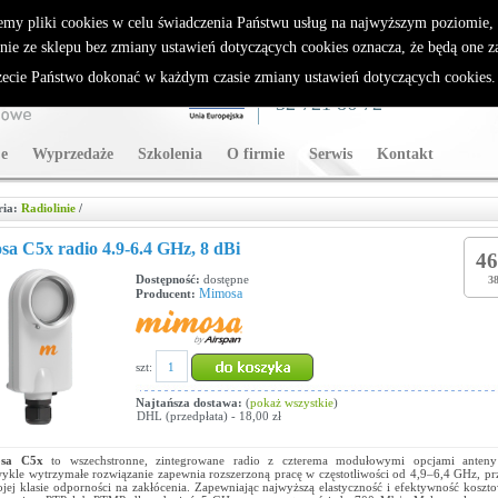
rybutor Sparklan
emy pliki cookies w celu świadczenia Państwu usług na najwyższym poziomie
nie ze sklepu bez zmiany ustawień dotyczących cookies oznacza, że będą one 
cie Państwo dokonać w każdym czasie zmiany ustawień dotyczących cookies
WSPARCIE TECHNICZNE
32 721 86 72
e
Wyprzedaże
Szkolenia
O firmie
Serwis
Kontakt
ria:
Radiolinie
/
a C5x radio 4.9-6.4 GHz, 8 dBi
46
Dostępność:
dostępne
38
Mimosa
Producent:
szt:
Najtańsza dostawa:
(
pokaż wszystkie
)
DHL (przedpłata) - 18,00 zł
sa C5x
to wszechstronne, zintegrowane radio z czterema modułowymi opcjami anteny
ykle wytrzymałe rozwiązanie zapewnia rozszerzoną pracę w częstotliwości od 4,9–6,4 GHz, prz
jej klasie odporności na zakłócenia. Zapewniając najwyższą elastyczność i efektywność koszto