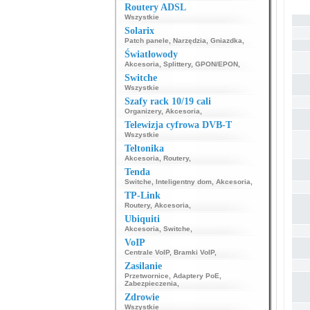
Routery ADSL
Wszystkie
Solarix
Patch panele
,
Narzędzia
,
Gniazdka
,
Światłowody
Akcesoria
,
Splittery
,
GPON/EPON
,
Switche
Wszystkie
Szafy rack 10/19 cali
Organizery
,
Akcesoria
,
Telewizja cyfrowa DVB-T
Wszystkie
Teltonika
Akcesoria
,
Routery
,
Tenda
Switche
,
Inteligentny dom
,
Akcesoria
,
TP-Link
Routery
,
Akcesoria
,
Ubiquiti
Akcesoria
,
Switche
,
VoIP
Centrale VoIP
,
Bramki VoIP
,
Zasilanie
Przetwornice
,
Adaptery PoE
,
Zabezpieczenia
,
Zdrowie
Wszystkie