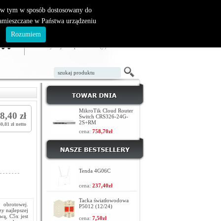
, w tym w sposób dostosowany do
zamieszczane w Państwa urządzeniu
ZAŁÓŻ KONTO
LOGOWANIE
.
Rozumiem
TWÓJ KOSZYK
W koszyku jest 0 produktów(y)
MikroTik Cloud Router
8,40 zł
Switch CRS326-24G-
2S+RM
0,81 zł netto
cena:
758,70zł
Tenda 4G06C
cena:
237,40zł
Tacka światłowodowa
 obrotowej.
P5012 (12/24)
y najlepszej
wą, C5x jest
cena:
7,50zł