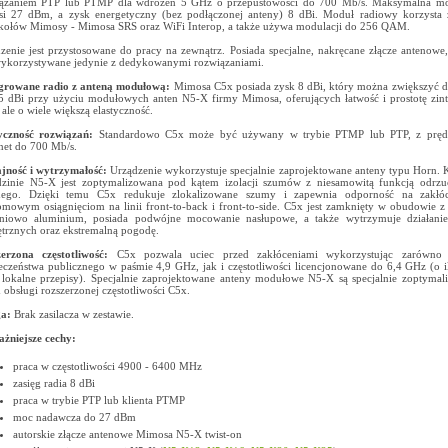
iązaniem PTP lub PTMP dla wdrożeń 5 GHz o przepustowości do 700 Mb/s. Maksymalna m
i 27 dBm, a zysk energetyczny (bez podłączonej anteny) 8 dBi. Moduł radiowy korzysta z
kołów Mimosy - Mimosa SRS oraz WiFi Interop, a także używa modulacji do 256 QAM.
zenie jest przystosowane do pracy na zewnątrz. Posiada specjalne, nakręcane złącze antenowe
ykorzystywane jedynie z dedykowanymi rozwiązaniami.
egrowane radio z anteną modułową:
Mimosa C5x posiada zysk 8 dBi, który można zwiększyć d
5 dBi przy użyciu modułowych anten N5-X firmy Mimosa, oferujących łatwość i prostotę zi
 ale o wiele większą elastyczność.
tyczność rozwiązań:
Standardowo C5x może być używany w trybie PTMP lub PTP, z prędk
net do 700 Mb/s.
jność i wytrzymałość:
Urządzenie wykorzystuje specjalnie zaprojektowane anteny typu Horn. 
zinie N5-X jest zoptymalizowana pod kątem izolacji szumów z niesamowitą funkcją odrzu
nego. Dzięki temu C5x redukuje zlokalizowane szumy i zapewnia odporność na zakłóc
omowym osiągnięciom na linii front-to-back i front-to-side. C5x jest zamknięty w obudowie 
eniowo aluminium, posiada podwójne mocowanie nasłupowe, a także wytrzymuje działani
trznych oraz ekstremalną pogodę.
zerzona częstotliwość:
C5x pozwala uciec przed zakłóceniami wykorzystując zarówno 
eczeństwa publicznego w paśmie 4,9 GHz, jak i częstotliwości licencjonowane do 6,4 GHz (o i
 lokalne przepisy). Specjalnie zaprojektowane anteny modułowe N5-X są specjalnie zoptyma
 obsługi rozszerzonej częstotliwości C5x.
a:
Brak zasilacza w zestawie.
żniejsze cechy:
praca w częstotliwości 4900 - 6400 MHz
zasięg radia 8 dBi
praca w trybie PTP lub klienta PTMP
moc nadawcza do 27 dBm
autorskie złącze antenowe Mimosa N5-X twist-on