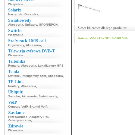
Wszystkie
Solarix
Narzędzia
,
Gniazdka
,
Światłowody
Akcesoria
,
Splittery
,
GPON/EPON
,
Słowa kluczowe dla tego produktu:
Switche
Wszystkie
Antena GSM
ATK-20/800-980 MHz
Szafy rack 10/19 cali
Organizery
,
Akcesoria
,
Telewizja cyfrowa DVB-T
Wszystkie
Teltonika
Routery
,
Akcesoria
,
Lokalizatory GPS
,
Tenda
Switche
,
Inteligentny dom
,
Akcesoria
,
TP-Link
Routery
,
Akcesoria
,
Ubiquiti
Switche
,
Akcesoria
,
Światłowody
,
VoIP
Centrale VoIP
,
Bramki VoIP
,
Zasilanie
Przetwornice
,
Adaptery PoE
,
Zabezpieczenia
,
Zdrowie
Wszystkie