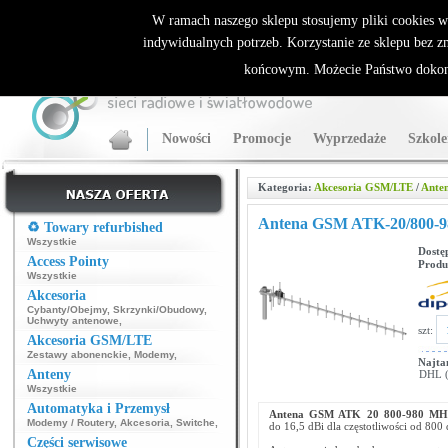
ALLNET.PL Sieci bezprzewodowe - generalny dystrybutor Sparklan
W ramach naszego sklepu stosujemy pliki cookies 
indywidualnych potrzeb. Korzystanie ze sklepu bez z
końcowym. Możecie Państwo dokona
Nowości
Promocje
Wyprzedaże
Szkole
Kategoria:
Akcesoria GSM/LTE
/
Anten
Antena GSM ATK-20/800-9
♻️ Towary refurbished
Wszystkie
Dostę
Access Pointy
Produ
Wszystkie
Akcesoria
Cybanty/Obejmy
,
Skrzynki/Obudowy
,
Uchwyty antenowe
,
szt:
Akcesoria GSM/LTE
Zestawy abonenckie
,
Modemy
,
Najta
Anteny
DHL (p
Wszystkie
Automatyka i Przemysł
Antena GSM ATK 20 800-980 MH
Modemy / Routery
,
Akcesoria
,
Switche
,
do 16,5 dBi dla częstotliwości od 80
Części serwisowe