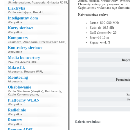
Antena posiada wbudowany symetry
Układy scalone
,
Pozostałe
,
Gniazda RJ45
,
Elementy anteny przykręcone są do 
Części anteny wykonane są z aluminiu
Elektryka
Kable zasilające
,
Puszki
,
Najważniejsze cechy:
Inteligentny dom
Wszystkie
Pasmo: 800-980 MHz
Karty sieciowe
Zysk: do 16,5 dBi
Wszystkie
Ilość elementów: 20
Komputery
Przewód 10 m
Zasilacze
,
Akcesoria
,
Przedłużacze USB
,
Złącze: wtyk N
Kontrolery sieciowe
Wszystkie
Media konwertery
Imped
PLC
,
RS-232/RS-485
,
MikroTik
Akcesoria
,
Routery WiFi
,
Monitoring
Promienio
Akcesoria
,
Okablowanie
Kable Sieciowe (skrętka)
,
Patchcordy
,
Sz
Kable Koncentryczne
,
Sz
Platformy WLAN
Wszystkie
Radiolinie
Wszystkie
Routery
Galeria produktu:
Wszystkie
Routery ADSL