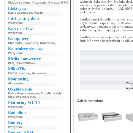
ważnych dokumentów. Produkt dosko
Układy scalone
,
Pozostałe
,
Gniazda RJ45
,
elementy w postaci kabli, narzędzi, 
Elektryka
jeden z dwóch kolorów - RAL 9005 b
wykonanie.
Kable zasilające
,
Puszki
,
Inteligentny dom
Szuflada posiada solidny zamek chr
Wszystkie
użytkowania zapewniają metalowe 
wyłamywany przepust kablowy umieszc
Karty sieciowe
kabli z urządzeń znajdujących się wew
Wszystkie
Szuflada mocowana jest 8-punktowo 
Komputery
śrub M6 wraz z koszyczkami i podkła
Bluetooth
,
Akcesoria
,
Kontrolery
,
Kontrolery sieciowe
Wszystkie
Media konwertery
PLC
,
RS-232/RS-485
,
MikroTik
GPEN
,
Switche
,
Akcesoria
,
Monitoring
Waga
Akcesoria
,
Wymi
Okablowanie
Kable Koncentryczne
,
Pigtaile
,
Kable
Sieciowe (skrętka)
,
Galeria produktu:
Platformy WLAN
Wszystkie
Radiolinie
Wszystkie
Routery
Wszystkie
Routery ADSL