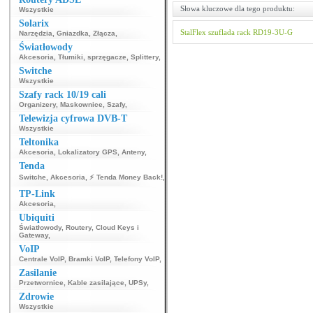
Słowa kluczowe dla tego produktu:
Wszystkie
Solarix
StalFlex
szuflada rack
RD19-3U-G
Narzędzia
,
Gniazdka
,
Złącza
,
Światłowody
Akcesoria
,
Tłumiki, sprzęgacze
,
Splittery
,
Switche
Wszystkie
Szafy rack 10/19 cali
Organizery
,
Maskownice
,
Szafy
,
Telewizja cyfrowa DVB-T
Wszystkie
Teltonika
Akcesoria
,
Lokalizatory GPS
,
Anteny
,
Tenda
Switche
,
Akcesoria
,
⚡ Tenda Money Back!
,
TP-Link
Akcesoria
,
Ubiquiti
Światłowody
,
Routery
,
Cloud Keys i
Gateway
,
VoIP
Centrale VoIP
,
Bramki VoIP
,
Telefony VoIP
,
Zasilanie
Przetwornice
,
Kable zasilające
,
UPSy
,
Zdrowie
Wszystkie