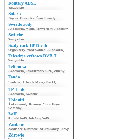
Routery ADSL
Wszystkie
Solarix
Złącza
,
Gniazdka
,
Światłowody
,
Światłowody
Akcesoria
,
Media konwertery
,
Adaptery
,
Switche
Wszystkie
Szafy rack 10/19 cali
Organizery
,
Maskownice
,
Akcesoria
,
Telewizja cyfrowa DVB-T
Wszystkie
Teltonika
Akcesoria
,
Lokalizatory GPS
,
Anteny
,
Tenda
Switche
,
⚡ Tenda Money Back!
,
TP-Link
Akcesoria
,
Switche
,
Ubiquiti
Światłowody
,
Routery
,
Cloud Keys i
Gateway
,
VoIP
Bramki VoIP
,
Telefony VoIP
,
Zasilanie
Zasilacze buforowe
,
Akumulatory
,
UPSy
,
Zdrowie