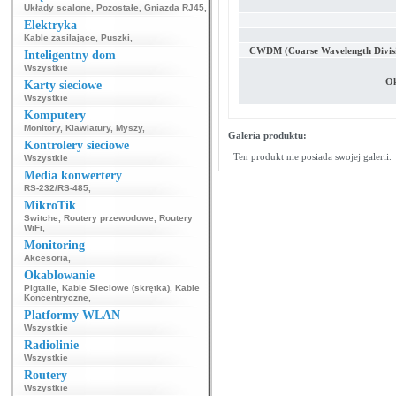
Układy scalone
,
Pozostałe
,
Gniazda RJ45
,
Elektryka
Kable zasilające
,
Puszki
,
CWDM (Coarse Wavelength Divisi
Inteligentny dom
Wszystkie
Ok
Karty sieciowe
Wszystkie
Komputery
Monitory
,
Klawiatury
,
Myszy
,
Galeria produktu:
Kontrolery sieciowe
Ten produkt nie posiada swojej galerii.
Wszystkie
Media konwertery
RS-232/RS-485
,
MikroTik
Switche
,
Routery przewodowe
,
Routery
WiFi
,
Monitoring
Akcesoria
,
Okablowanie
Pigtaile
,
Kable Sieciowe (skrętka)
,
Kable
Koncentryczne
,
Platformy WLAN
Wszystkie
Radiolinie
Wszystkie
Routery
Wszystkie