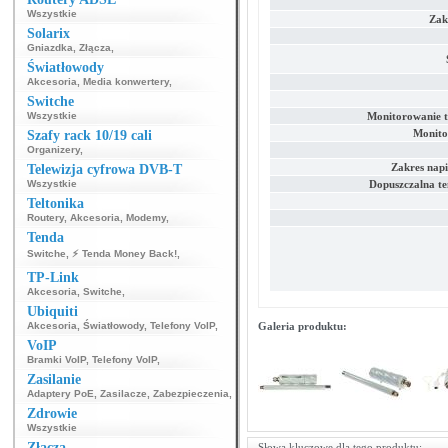
Wszystkie
Zakr
Solarix
Gniazdka
,
Złącza
,
Światłowody
Akcesoria
,
Media konwertery
,
Switche
Wszystkie
Monitorowanie 
Monito
Szafy rack 10/19 cali
Organizery
,
Zakres napi
Telewizja cyfrowa DVB-T
Wszystkie
Dopuszczalna t
Teltonika
Routery
,
Akcesoria
,
Modemy
,
Tenda
Switche
,
⚡ Tenda Money Back!
,
TP-Link
Akcesoria
,
Switche
,
Ubiquiti
Akcesoria
,
Światłowody
,
Telefony VoIP
,
Galeria produktu:
VoIP
Bramki VoIP
,
Telefony VoIP
,
Zasilanie
Adaptery PoE
,
Zasilacze
,
Zabezpieczenia
,
Zdrowie
Wszystkie
Złącza
Słowa kluczowe dla tego produktu: