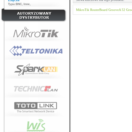
Typu BNC
,
Inne
,
MikroTik
RouterBoard
GrooveA 52
Gro