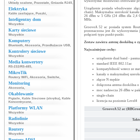
wykorzystać możliwości oferowane pr
Układy scalone
,
Pozostałe
,
Gniazda RJ45
,
Urządzenie posiada wbudowane złącz
Elektryka
chain). Maksymalna szerokość kanał
Kable zasilające
,
Puszki
,
26 dBm w 5 GHz (24 dBm dla 2,4 G
Inteligentny dom
MHz.
Wszystkie
GrooveA 52 ac posiada system Rout
Karty sieciowe
przeznaczona jest do wykorzystania
połączeń typu punkt-punkt.
Wszystkie
Komputery
Zestaw zawiera antenę dookólną o zy
Bluetooth
,
Akcesoria
,
Przedłużacze USB
,
Najważniejsze cechy:
Kontrolery sieciowe
Wszystkie
urządzenie dual band - pasma
Media konwertery
standard IEEE 802.11ac
RS-232/RS-485
,
kompatybilność wstecz ze sta
MikroTik
kanały o maksymalnej szero
Routery WiFi
,
Akcesoria
,
Switche
,
złącze N męskie
Monitoring
dołączona antena dookólna o z
Akcesoria
,
moc nadawcza 26 dBm w paśm
Okablowanie
single-chain
Pigtaile
,
Kable Sieciowe (skrętka)
,
Kable
licencja na poziomie Level4
Koncentryczne
,
Platformy WLAN
GrooveA 52 ac (RBGro
Wszystkie
Radiolinie
Takt
Wszystkie
Routery
Pa
Wszystkie
Routery ADSL