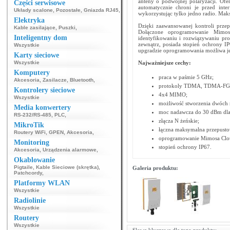
anteny o podwójnej polaryzacji. Ofe
Części serwisowe
automatycznie chroni je przed int
Układy scalone
,
Pozostałe
,
Gniazda RJ45
,
wykorzystując tylko jedno radio. Mak
Elektryka
Dzięki zaawansowanej kontroli przep
Kable zasilające
,
Puszki
,
Dołączone oprogramowanie Mimos
Inteligentny dom
identyfikowaniu i rozwiązywaniu pr
zewnątrz, posiada stopień ochrony I
Wszystkie
upgradzie oprogramowania możliwa je
Karty sieciowe
Wszystkie
Najważniejsze cechy:
Komputery
praca w paśmie 5 GHz;
Akcesoria
,
Zasilacze
,
Bluetooth
,
protokoly TDMA, TDMA-FG
Kontrolery sieciowe
4x4 MIMO;
Wszystkie
możliwość stworzenia dwóch n
Media konwertery
moc nadawcza do 30 dBm dla 
RS-232/RS-485
,
PLC
,
złącza N żeńskie;
MikroTik
łączna maksymalna przepusto
Routery WiFi
,
GPEN
,
Akcesoria
,
oprogramowanie Mimosa Clou
Monitoring
stopień ochrony IP67.
Akcesoria
,
Urządzenia alarmowe
,
Okablowanie
Pigtaile
,
Kable Sieciowe (skrętka)
,
Galeria produktu:
Patchcordy
,
Platformy WLAN
Wszystkie
Radiolinie
Wszystkie
Routery
Wszystkie