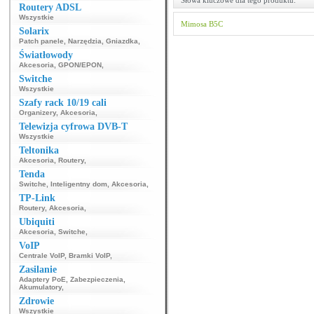
Słowa kluczowe dla tego produktu:
Routery ADSL
Wszystkie
Mimosa
B5C
Solarix
Patch panele
,
Narzędzia
,
Gniazdka
,
Światłowody
Akcesoria
,
GPON/EPON
,
Switche
Wszystkie
Szafy rack 10/19 cali
Organizery
,
Akcesoria
,
Telewizja cyfrowa DVB-T
Wszystkie
Teltonika
Akcesoria
,
Routery
,
Tenda
Switche
,
Inteligentny dom
,
Akcesoria
,
TP-Link
Routery
,
Akcesoria
,
Ubiquiti
Akcesoria
,
Switche
,
VoIP
Centrale VoIP
,
Bramki VoIP
,
Zasilanie
Adaptery PoE
,
Zabezpieczenia
,
Akumulatory
,
Zdrowie
Wszystkie