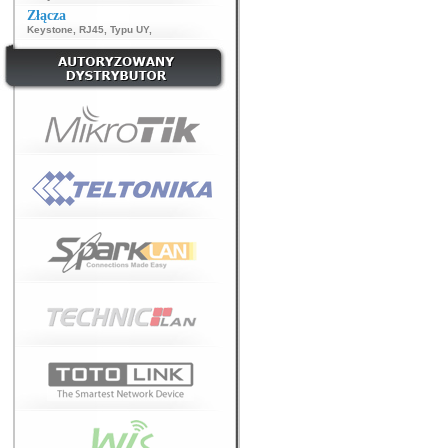
Złącza
Keystone
,
RJ45
,
Typu UY
,