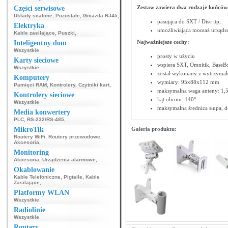
Zestaw zawiera dwa rodzaje końców
Części serwisowe
Układy scalone
,
Pozostałe
,
Gniazda RJ45
,
pasująca do SXT / Disc itp,
Elektryka
umożliwiająca montaż urządz
Kable zasilające
,
Puszki
,
Najważniejsze cechy:
Inteligentny dom
Wszystkie
prosty w użyciu
Karty sieciowe
wspiera SXT, Omnitik, BaseBo
Wszystkie
został wykonany z wytrzymał
Komputery
wymiary: 95x88x112 mm
Pamięci RAM
,
Kontrolery
,
Czytniki kart
,
maksymalna waga anteny: 1,5
Kontrolery sieciowe
kąt obrotu: 140°
Wszystkie
maksymalna średnica słupa, 
Media konwertery
PLC
,
RS-232/RS-485
,
MikroTik
Galeria produktu:
Routery WiFi
,
Routery przewodowe
,
Akcesoria
,
Monitoring
Akcesoria
,
Urządzenia alarmowe
,
Okablowanie
Kable Telefoniczne
,
Pigtaile
,
Kable
Zasilające
,
Platformy WLAN
Wszystkie
Radiolinie
Wszystkie
Routery