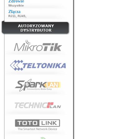
Zdrowie
Wszystkie
Złącza
RJ11
,
RJ45
,