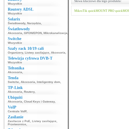
Słowa kluczowe dla tego produktu:
Wszystkie
Routery ADSL
MikroTik
quickMOUNT PRO
quickMO
Wszystkie
Solarix
Światłowody
,
Narzędzia
,
Światłowody
Akcesoria
,
GPON/EPON
,
Mikrokanalizacja
,
Switche
Wszystkie
Szafy rack 10/19 cali
Organizery
,
Listwy zasilające
,
Akcesoria
,
Telewizja cyfrowa DVB-T
Wszystkie
Teltonika
Akcesoria
,
Tenda
Switche
,
Akcesoria
,
Inteligentny dom
,
TP-Link
Akcesoria
,
Routery
,
Ubiquiti
Akcesoria
,
Cloud Keys i Gateway
,
VoIP
Centrale VoIP
,
Zasilanie
Zasilacze z PoE
,
Listwy zasilające
,
Przetwornice
,