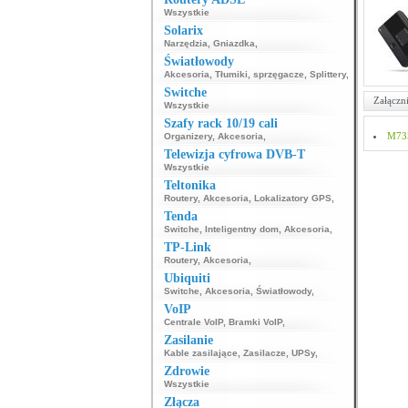
Wszystkie
Solarix
Narzędzia
,
Gniazdka
,
Światłowody
Akcesoria
,
Tłumiki, sprzęgacze
,
Splittery
,
Switche
Załączni
Wszystkie
Szafy rack 10/19 cali
M735
Organizery
,
Akcesoria
,
Telewizja cyfrowa DVB-T
Wszystkie
Teltonika
Routery
,
Akcesoria
,
Lokalizatory GPS
,
Tenda
Switche
,
Inteligentny dom
,
Akcesoria
,
TP-Link
Routery
,
Akcesoria
,
Ubiquiti
Switche
,
Akcesoria
,
Światłowody
,
VoIP
Centrale VoIP
,
Bramki VoIP
,
Zasilanie
Kable zasilające
,
Zasilacze
,
UPSy
,
Zdrowie
Wszystkie
Złącza