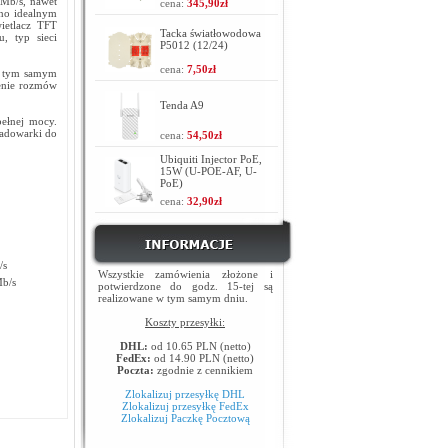
0Mb/s, nawet
cena:
345,90zł
ono idealnym
ietlacz TFT
Tacka światłowodowa
u, typ sieci
P5012 (12/24)
cena:
7,50zł
 a tym samym
zenie rozmów
Tenda A9
ełnej mocy.
ładowarki do
cena:
54,50zł
Ubiquiti Injector PoE,
15W (U-POE-AF, U-
PoE)
cena:
32,90zł
/s
Wszystkie zamówienia złożone i
b/s
potwierdzone do godz. 15-tej są
realizowane w tym samym dniu.
Koszty przesyłki:
DHL:
od 10.65 PLN (netto)
FedEx:
od 14.90 PLN (netto)
Poczta:
zgodnie z cennikiem
Zlokalizuj przesyłkę DHL
Zlokalizuj przesyłkę FedEx
Zlokalizuj Paczkę Pocztową