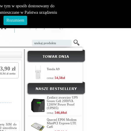
, w tym w sposób dostosowany do
zamieszczane w Państwa urządzeniu
ZAŁÓŻ KONTO
LOGOWANIE
.
Rozumiem
TWÓJ KOSZYK
W koszyku jest 0 produktów(y)
3,90 zł
Tenda A9
8,94 zł netto
cena:
54,50zł
Zasilacz awaryjny UPS
Green Cell 2000VA
1200W Power Proof
(UPS05)
cena:
546,60zł
Quectel EP06 Modem
MiniPCI Express LTE
artę SIM do
Cat6
0 umożliwia