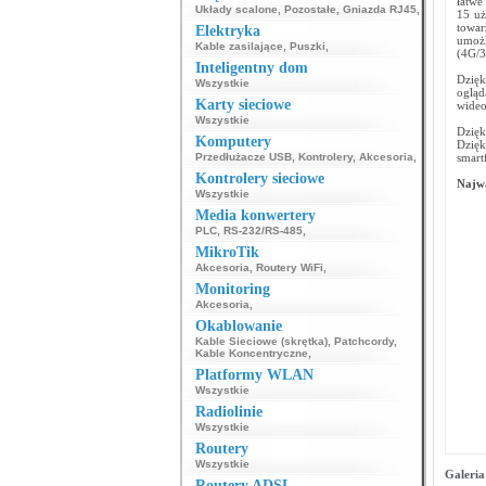
łatwe
Układy scalone
,
Pozostałe
,
Gniazda RJ45
,
15 uż
towar
Elektryka
umożl
Kable zasilające
,
Puszki
,
(4G/3
Inteligentny dom
Dzięk
Wszystkie
ogląd
Karty sieciowe
wideo
Wszystkie
Dzięk
Komputery
Dzięk
Przedłużacze USB
,
Kontrolery
,
Akcesoria
,
smart
Kontrolery sieciowe
Najwa
Wszystkie
Media konwertery
PLC
,
RS-232/RS-485
,
MikroTik
Akcesoria
,
Routery WiFi
,
Monitoring
Akcesoria
,
Okablowanie
Kable Sieciowe (skrętka)
,
Patchcordy
,
Kable Koncentryczne
,
Platformy WLAN
Wszystkie
Radiolinie
Wszystkie
Routery
Wszystkie
Galeria
Routery ADSL