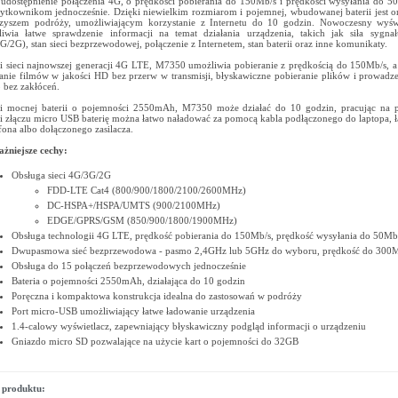
 udostępnienie połączenia 4G, o prędkości pobierania do 150Mb/s i prędkości wysyłania do 5
ytkownikom jednocześnie. Dzięki niewielkim rozmiarom i pojemnej, wbudowanej baterii jest 
zyszem podróży, umożliwiającym korzystanie z Internetu do 10 godzin. Nowoczesny wyśw
iwia łatwe sprawdzenie informacji na temat działania urządzenia, takich jak siła sygnał
G/2G), stan sieci bezprzewodowej, połączenie z Internetem, stan baterii oraz inne komunikaty.
i sieci najnowszej generacji 4G LTE, M7350 umożliwia pobieranie z prędkością do 150Mb/s,
anie filmów w jakości HD bez przerw w transmisji, błyskawiczne pobieranie plików i prowad
 bez zakłóceń.
i mocnej baterii o pojemności 2550mAh, M7350 może działać do 10 godzin, pracując na p
i złączu micro USB baterię można łatwo naładować za pomocą kabla podłączonego do laptopa, 
fona albo dołączonego zasilacza.
żniejsze cechy:
Obsługa sieci 4G/3G/2G
FDD-LTE Cat4 (800/900/1800/2100/2600MHz)
DC-HSPA+/HSPA/UMTS (900/2100MHz)
EDGE/GPRS/GSM (850/900/1800/1900MHz)
Obsługa technologii 4G LTE, prędkość pobierania do 150Mb/s, prędkość wysyłania do 50Mb
Dwupasmowa sieć bezprzewodowa - pasmo 2,4GHz lub 5GHz do wyboru, prędkość do 300M
Obsługa do 15 połączeń bezprzewodowych jednocześnie
Bateria o pojemności 2550mAh, działająca do 10 godzin
Poręczna i kompaktowa konstrukcja idealna do zastosowań w podróży
Port micro-USB umożliwiający łatwe ładowanie urządzenia
1.4-calowy wyświetlacz, zapewniający błyskawiczny podgląd informacji o urządzeniu
Gniazdo micro SD pozwalające na użycie kart o pojemności do 32GB
 produktu: