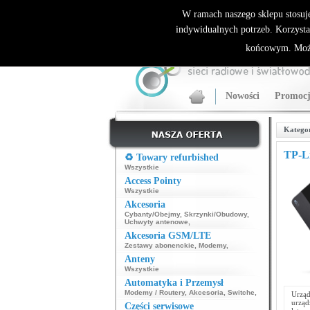
ALLNET.PL Sieci bezprzewodowe - generalny dyst
W ramach naszego sklepu stosuj
indywidualnych potrzeb. Korzysta
końcowym. Może
Nowości
Promocj
Katego
TP-L
♻️ Towary refurbished
Wszystkie
Access Pointy
Wszystkie
Akcesoria
Cybanty/Obejmy
,
Skrzynki/Obudowy
,
Uchwyty antenowe
,
Akcesoria GSM/LTE
Zestawy abonenckie
,
Modemy
,
Anteny
Wszystkie
Automatyka i Przemysł
Modemy / Routery
,
Akcesoria
,
Switche
,
Urzą
urząd
Części serwisowe