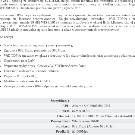
O 2x2
i zgodną ze standardem
802.11a/n
, dzięki czemu możliwa jest transmisja z prędkością
dzenie zostało wyposażone w zintegrowany moduł radiowy o mocy do
27dBm
oraz port Giga
0/1000 Mb/s. Urządzenie jest zasilane przez pasywne PoE.
 szczelności IP67, wysoka wydajność i rozsądna cena sprawia, że jest idealnym rozwiązaniem ws
rzystuje się łączność bezprzewodową. Dzięki rewolucyjnej technologii WiD TDMA i zi
laryzacyjnej antenie 19 dBi WIS-L5819S pomaga w zdobyciu większej ilości klientów niż jej 
ologia WiFi. WIS-L5819S pozwala także znacząco podnieść skalowalność sieci i skrócić cza
5819S idealnie sprawdza się jako hot-spot, a także w zastosowaniach przemysłowych.
ne cechy:
Stacja bazowa ze zintegrowaną anteną sektorową,
Zgodne z 802.11a/n, prędkość do 300Mbps,
WiD TDMA znacznie zwiększa przepustowość i skalowalność sieci oraz zmniejsza opóźnienia,
Gigabitowy port LAN,
Wspierane tryby pracy: Gateway/WISP/Client/Access Point,
Duża moc nadawania i czułość odbioru,
Pasywne PoE (24VDC),
Możliwość ustawienia do 4 SSID,
Zewnętrzna obudowa IP67 odporna na warunki atmosferyczne.
Specyfikacja:
CPU:
Atheros SoC 600MHz CPU
RAM:
64MB DDR2
Ethernet:
1x 10/100/1000 Mbit/s Ethernet z Auto-MDI
Pamięć flash:
Wbudowane 16MB
Standard:
802.11a/n (Atheros 600MHz)
Prędkość:
do 300Mps