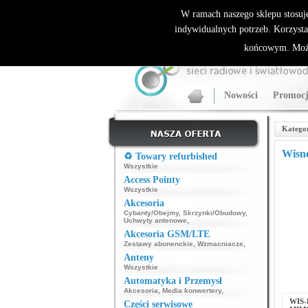
ALLNET.PL Sieci bezprzewodowe - generalny dyst
W ramach naszego sklepu stosuj
indywidualnych potrzeb. Korzysta
końcowym. Może
Nowości
Promocj
Katego
Wisne
♻️ Towary refurbished
Wszystkie
Access Pointy
Wszystkie
Akcesoria
Cybanty/Obejmy
,
Skrzynki/Obudowy
,
Uchwyty antenowe
,
Akcesoria GSM/LTE
Zestawy abonenckie
,
Wzmacniacze
,
Anteny
Wszystkie
Automatyka i Przemysł
Akcesoria
,
Media konwertery
,
WIS-
Części serwisowe