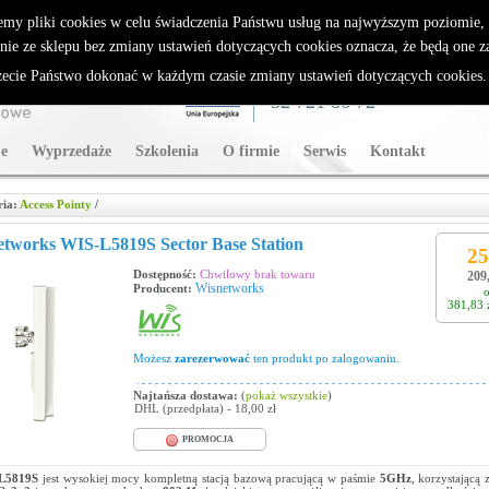
rybutor Sparklan
emy pliki cookies w celu świadczenia Państwu usług na najwyższym poziomie
nie ze sklepu bez zmiany ustawień dotyczących cookies oznacza, że będą one 
cie Państwo dokonać w każdym czasie zmiany ustawień dotyczących cookies
WSPARCIE TECHNICZNE
32 721 86 72
e
Wyprzedaże
Szkolenia
O firmie
Serwis
Kontakt
ria:
Access Pointy
/
tworks WIS-L5819S Sector Base Station
25
Dostępność:
Chwilowy brak towaru
209,
Wisnetworks
Producent:
o
381,83 
Możesz
zarezerwować
ten produkt po zalogowaniu.
Najtańsza dostawa:
(
pokaż wszystkie
)
DHL (przedpłata) - 18,00 zł
PROMOCJA
L5819S
jest wysokiej mocy kompletną stacją bazową pracującą w paśmie
5GHz
, korzystającą 