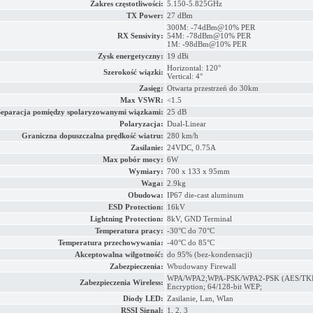
Zakres częstotliwości:
5.150-5.825GHz
TX Power:
27 dBm
300M: -74dBm@10% PER
RX Sensivity:
54M: -78dBm@10% PER
1M: -98dBm@10% PER
Zysk energetyczny:
19 dBi
Horizontal: 120°
Szerokość wiązki:
Vertical: 4°
Zasięg:
Otwarta przestrzeń do 30km
Max VSWR:
<1.5
Separacja pomiędzy spolaryzowanymi wiązkami
:
25 dB
Polaryzacja:
Dual-Linear
Graniczna dopuszczalna prędkość wiatru
:
280 km/h
Zasilanie:
24VDC, 0.75A
Max pobór mocy:
6W
Wymiary:
700 x 133 x 95mm
Waga:
2.9kg
Obudowa:
IP67 die-cast aluminum
ESD Protection:
16kV
Lightning Protection:
8kV, GND Terminal
Temperatura pracy:
-30°C do 70°C
Temperatura przechowywania:
-40°C do 85°C
Akceptowalna wilgotność:
do 95% (bez-kondensacji)
Zabezpieczenia:
Wbudowany Firewall
WPA/WPA2;WPA-PSK/WPA2-PSK (AES/TKI
Zabezpieczenia Wireless:
Encryption; 64/128-bit WEP;
Diody LED:
Zasilanie, Lan, Wlan
RSSI Signal:
1, 2, 3