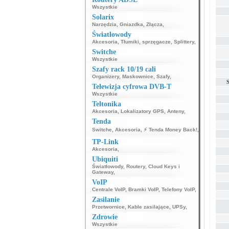
Wszystkie
Solarix
Narzędzia
,
Gniazdka
,
Złącza
,
Światłowody
Akcesoria
,
Tłumiki, sprzęgacze
,
Splittery
,
Switche
Wszystkie
Szafy rack 10/19 cali
Organizery
,
Maskownice
,
Szafy
,
Telewizja cyfrowa DVB-T
Wszystkie
Teltonika
Akcesoria
,
Lokalizatory GPS
,
Anteny
,
Tenda
Switche
,
Akcesoria
,
⚡ Tenda Money Back!
,
TP-Link
Akcesoria
,
Ubiquiti
Światłowody
,
Routery
,
Cloud Keys i
Gateway
,
VoIP
Centrale VoIP
,
Bramki VoIP
,
Telefony VoIP
,
Zasilanie
Przetwornice
,
Kable zasilające
,
UPSy
,
Zdrowie
Wszystkie