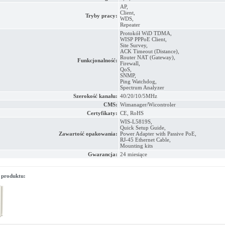
AP,
Client,
Tryby pracy:
WDS,
Repeater
Protokół WiD TDMA,
WISP PPPoE Client,
Site Survey,
ACK Timeout (Distance),
Router NAT (Gateway),
Funkcjonalność:
Firewall,
QoS,
SNMP,
Ping Watchdog,
Spectrum Analyzer
Szerokość kanału:
40/20/10/5MHz
CMS:
Wimanager/Wicontroler
Certyfikaty:
CE, RoHS
WIS-L5819S,
Quick Setup Guide,
Zawartość opakowania:
Power Adapter with Passive PoE,
RJ-45 Ethernet Cable,
Mounting kits
Gwarancja:
24 miesiące
 produktu: