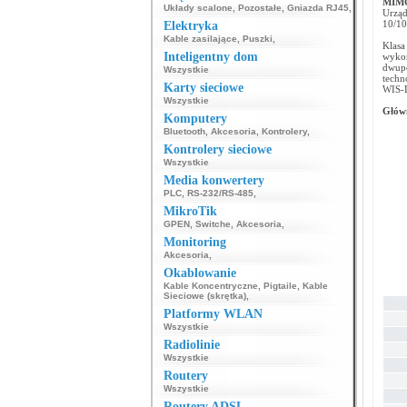
MIM
Układy scalone
,
Pozostałe
,
Gniazda RJ45
,
Urzą
10/10
Elektryka
Kable zasilające
,
Puszki
,
Klasa
Inteligentny dom
wyko
dwupo
Wszystkie
techn
Karty sieciowe
WIS-L
Wszystkie
Głów
Komputery
Bluetooth
,
Akcesoria
,
Kontrolery
,
Kontrolery sieciowe
Wszystkie
Media konwertery
PLC
,
RS-232/RS-485
,
MikroTik
GPEN
,
Switche
,
Akcesoria
,
Monitoring
Akcesoria
,
Okablowanie
Kable Koncentryczne
,
Pigtaile
,
Kable
Sieciowe (skrętka)
,
Platformy WLAN
Wszystkie
Radiolinie
Wszystkie
Routery
Wszystkie
Routery ADSL