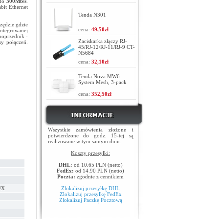
 do
300Mb/s
.
bit Ethernet
Tenda N301
zędzie gdzie
cena:
49,50zł
ntegrowanej
poprzednik -
Zaciskarka złączy RJ-
sy połączeń.
45/RJ-12/RJ-11/RJ-9 CT-
N5684
cena:
32,10zł
Tenda Nova MW6
System Mesh, 3-pack
cena:
352,50zł
Wszystkie zamówienia złożone i
potwierdzone do godz. 15-tej są
realizowane w tym samym dniu.
Koszty przesyłki:
DHL:
od 10.65 PLN (netto)
FedEx:
od 14.90 PLN (netto)
Poczta:
zgodnie z cennikiem
/X
Zlokalizuj przesyłkę DHL
Zlokalizuj przesyłkę FedEx
Zlokalizuj Paczkę Pocztową