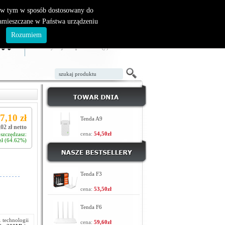
, w tym w sposób dostosowany do
zamieszczane w Państwa urządzeniu
ZAŁÓŻ KONTO
LOGOWANIE
.
Rozumiem
TWÓJ KOSZYK
W koszyku jest 0 produktów(y)
7,10 zł
Tenda A9
02 zł netto
cena:
54,50zł
szczędzasz:
zł (64.62%)
Tenda F3
cena:
53,50zł
Tenda F6
z technologii
cena:
59,60zł