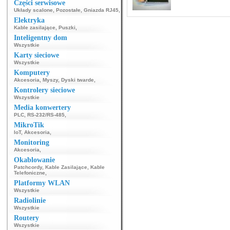
Części serwisowe
Układy scalone
,
Pozostałe
,
Gniazda RJ45
,
Elektryka
Kable zasilające
,
Puszki
,
Inteligentny dom
Wszystkie
Karty sieciowe
Wszystkie
Komputery
Akcesoria
,
Myszy
,
Dyski twarde
,
Kontrolery sieciowe
Wszystkie
Media konwertery
PLC
,
RS-232/RS-485
,
MikroTik
IoT
,
Akcesoria
,
Monitoring
Akcesoria
,
Okablowanie
Patchcordy
,
Kable Zasilające
,
Kable
Telefoniczne
,
Platformy WLAN
Wszystkie
Radiolinie
Wszystkie
Routery
Wszystkie