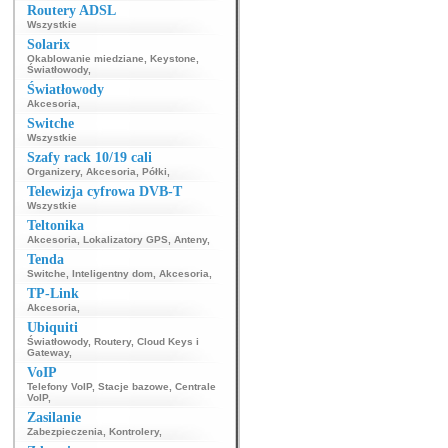
Routery ADSL
Wszystkie
Solarix
Okablowanie miedziane
,
Keystone
,
Światłowody
,
Światłowody
Akcesoria
,
Switche
Wszystkie
Szafy rack 10/19 cali
Organizery
,
Akcesoria
,
Półki
,
Telewizja cyfrowa DVB-T
Wszystkie
Teltonika
Akcesoria
,
Lokalizatory GPS
,
Anteny
,
Tenda
Switche
,
Inteligentny dom
,
Akcesoria
,
TP-Link
Akcesoria
,
Ubiquiti
Światłowody
,
Routery
,
Cloud Keys i
Gateway
,
VoIP
Telefony VoIP
,
Stacje bazowe
,
Centrale
VoIP
,
Zasilanie
Zabezpieczenia
,
Kontrolery
,