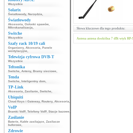
Wszystkie
Solarix
Światłowody
,
Narzędzia
,
Światłowody
Akcesoria
,
Osłonki spawów
,
Mikrokanalizacja
,
Słowa kluczowe dla tego produktu:
Switche
Wszystkie
Antena
antena dookólna
7 dBi
wtyk RP
Szafy rack 10/19 cali
Organizery
,
Akcesoria
,
Panele
wentylacyjne
,
Telewizja cyfrowa DVB-T
Wszystkie
Teltonika
Switche
,
Anteny
,
Bramy sieciowe
,
Tenda
Switche
,
Inteligentny dom
,
TP-Link
Akcesoria
,
Zasilanie
,
Switche
,
Ubiquiti
Cloud Keys i Gateway
,
Routery
,
Akcesoria
,
VoIP
Bramki VoIP
,
Telefony VoIP
,
Stacje bazowe
,
Zasilanie
Baterie
,
Kable zasilające
,
Zasilacze
buforowe
,
Zdrowie