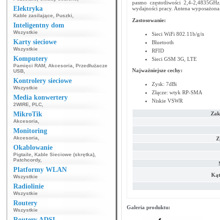
pasmo częstotliwości 2,4-2,4835GHz,
Elektryka
wydajności pracy. Antena wyposażona
Kable zasilające
,
Puszki
,
Zastosowanie:
Inteligentny dom
Wszystkie
Sieci WiFi 802.11b/g/n
Karty sieciowe
Bluetooth
Wszystkie
RFID
Komputery
Sieci GSM 3G, LTE
Pamięci RAM
,
Akcesoria
,
Przedłużacze
Najważniejsze cechy:
USB
,
Kontrolery sieciowe
Zysk: 7dBi
Wszystkie
Złącze: wtyk RP-SMA
Media konwertery
Niskie VSWR
2WIRE
,
PLC
,
MikroTik
Zakr
Akcesoria
,
Monitoring
Akcesoria
,
Z
Okablowanie
Pigtaile
,
Kable Sieciowe (skrętka)
,
Patchcordy
,
Platformy WLAN
Kąt
Wszystkie
Radiolinie
Wszystkie
Routery
Galeria produktu:
Wszystkie
Routery ADSL