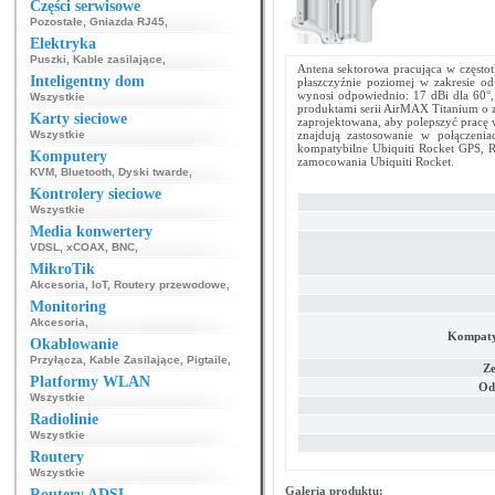
Części serwisowe
Pozostałe
,
Gniazda RJ45
,
Elektryka
Puszki
,
Kable zasilające
,
Antena sektorowa pracująca w często
Inteligentny dom
płaszczyźnie poziomej w zakresie o
wynosi odpowiednio: 17 dBi dla 60°,
Wszystkie
produktami serii AirMAX Titanium o z
Karty sieciowe
zaprojektowana, aby polepszyć pracę
Wszystkie
znajdują zastosowanie w połączeni
kompatybilne Ubiquiti Rocket GPS, R
Komputery
zamocowania Ubiquiti Rocket.
KVM
,
Bluetooth
,
Dyski twarde
,
Kontrolery sieciowe
Wszystkie
Media konwertery
VDSL
,
xCOAX
,
BNC
,
MikroTik
Akcesoria
,
IoT
,
Routery przewodowe
,
Monitoring
Akcesoria
,
Kompatyb
Okablowanie
Przyłącza
,
Kable Zasilające
,
Pigtaile
,
Z
Platformy WLAN
Od
Wszystkie
Radiolinie
Wszystkie
Routery
Wszystkie
Galeria produktu:
Routery ADSL