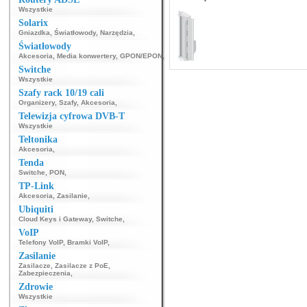
Wszystkie
Solarix
Gniazdka
,
Światłowody
,
Narzędzia
,
Światłowody
Akcesoria
,
Media konwertery
,
GPON/EPON
,
Switche
Wszystkie
Szafy rack 10/19 cali
Organizery
,
Szafy
,
Akcesoria
,
Telewizja cyfrowa DVB-T
Wszystkie
Teltonika
Akcesoria
,
Tenda
Switche
,
PON
,
TP-Link
Akcesoria
,
Zasilanie
,
Ubiquiti
Cloud Keys i Gateway
,
Switche
,
VoIP
Telefony VoIP
,
Bramki VoIP
,
Zasilanie
Zasilacze
,
Zasilacze z PoE
,
Zabezpieczenia
,
Zdrowie
Wszystkie