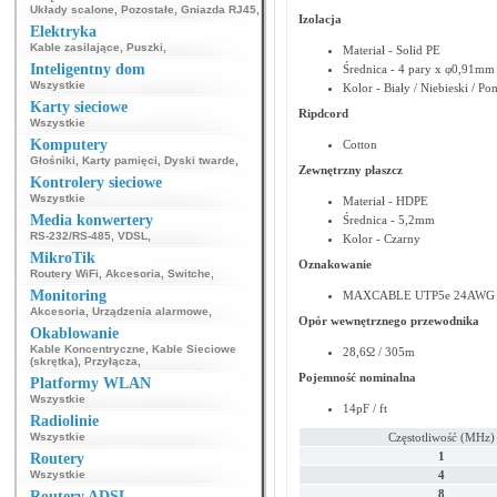
Układy scalone
,
Pozostałe
,
Gniazda RJ45
,
Izolacja
Elektryka
Kable zasilające
,
Puszki
,
Materiał - Solid PE
Inteligentny dom
Średnica - 4 pary x φ0,91mm
Wszystkie
Kolor - Biały / Niebieski / 
Karty sieciowe
Ripdcord
Wszystkie
Komputery
Cotton
Głośniki
,
Karty pamięci
,
Dyski twarde
,
Zewnętrzny płaszcz
Kontrolery sieciowe
Wszystkie
Materiał - HDPE
Media konwertery
Średnica - 5,2mm
RS-232/RS-485
,
VDSL
,
Kolor - Czarny
MikroTik
Oznakowanie
Routery WiFi
,
Akcesoria
,
Switche
,
Monitoring
MAXCABLE UTP5e 24AWG So
Akcesoria
,
Urządzenia alarmowe
,
Opór wewnętrznego przewodnika
Okablowanie
Kable Koncentryczne
,
Kable Sieciowe
28,6Ω / 305m
(skrętka)
,
Przyłącza
,
Pojemność nominalna
Platformy WLAN
Wszystkie
14pF / ft
Radiolinie
Wszystkie
Częstotliwość (MHz)
1
Routery
Wszystkie
4
8
Routery ADSL