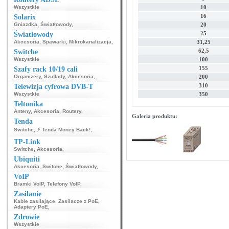
Wszystkie
10
16
Solarix
Gniazdka
,
Światłowody
,
20
25
Światłowody
Akcesoria
,
Spawarki
,
Mikrokanalizacja
,
31,25
62,5
Switche
Wszystkie
100
155
Szafy rack 10/19 cali
Organizery
,
Szuflady
,
Akcesoria
,
200
310
Telewizja cyfrowa DVB-T
Wszystkie
350
Teltonika
Anteny
,
Akcesoria
,
Routery
,
Galeria produktu:
Tenda
Switche
,
⚡ Tenda Money Back!
,
TP-Link
Switche
,
Akcesoria
,
Ubiquiti
Akcesoria
,
Switche
,
Światłowody
,
VoIP
Bramki VoIP
,
Telefony VoIP
,
Zasilanie
Kable zasilające
,
Zasilacze z PoE
,
Adaptery PoE
,
Zdrowie
Wszystkie