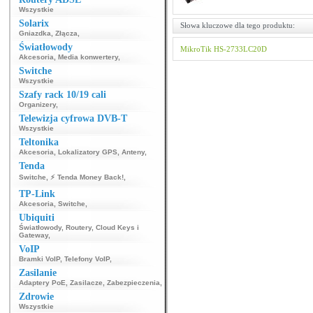
Wszystkie
Solarix
Słowa kluczowe dla tego produktu:
Gniazdka
,
Złącza
,
Światłowody
MikroTik
HS-2733LC20D
Akcesoria
,
Media konwertery
,
Switche
Wszystkie
Szafy rack 10/19 cali
Organizery
,
Telewizja cyfrowa DVB-T
Wszystkie
Teltonika
Akcesoria
,
Lokalizatory GPS
,
Anteny
,
Tenda
Switche
,
⚡ Tenda Money Back!
,
TP-Link
Akcesoria
,
Switche
,
Ubiquiti
Światłowody
,
Routery
,
Cloud Keys i
Gateway
,
VoIP
Bramki VoIP
,
Telefony VoIP
,
Zasilanie
Adaptery PoE
,
Zasilacze
,
Zabezpieczenia
,
Zdrowie
Wszystkie