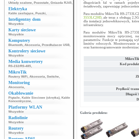
długościach fal w ramach pojedy
Układy scalone
,
Pozostałe
,
Gniazda RJ45
,
światłowody, zapewniając jednocześnie
Elektryka
Kable zasilające
,
Puszki
,
Para modułów MikroTik HS-2733LC20
3553LC20D
, ale teraz z obsługą 2,5
Inteligentny dom
dla instalacji jednowłóknowych, któr
Wszystkie
infrastruktury.
Karty sieciowe
Para modułów MikroTik HS-2733L
Wszystkie
monitorowania mocy optycznej, nap
parametrów. Funkcje te pomagają wyk
Komputery
limitów roboczych. Monitorowanie 
Bluetooth
,
Akcesoria
,
Przedłużacze USB
,
oraz harmonogramowanie modernizacji 
Kontrolery sieciowe
Wszystkie
MikroTi
Media konwertery
Kod produkt
RS-232/RS-485
,
MikroTik
Zł
Routery WiFi
,
Akcesoria
,
Switche
,
Monitoring
Akcesoria
,
Prędkość trans
Okablowanie
Długość 
Pigtaile
,
Kable Sieciowe (skrętka)
,
Kable
D
Koncentryczne
,
Platformy WLAN
Wszystkie
Galeria produktu:
Radiolinie
Wszystkie
Routery
Wszystkie
Routery ADSL