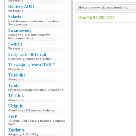
Wszystkie
Routery ADSL
Słowa kluczowe dla tego produktu:
Wszystkie
Solarix
MikroTik
HS-85DLC05D
Okablowanie miedziane
,
Keystone
,
Światłowody
,
Światłowody
Akcesoria
,
Osłonki spawów
,
Mikrokanalizacja
,
Switche
Wszystkie
Szafy rack 10/19 cali
Organizery
,
Akcesoria
,
Półki
,
Telewizja cyfrowa DVB-T
Wszystkie
Teltonika
Akcesoria
,
Tenda
Switche
,
Inteligentny dom
,
Akcesoria
,
TP-Link
Akcesoria
,
Ubiquiti
Cloud Keys i Gateway
,
Switche
,
VoIP
Telefony VoIP
,
Stacje bazowe
,
Centrale
VoIP
,
Zasilanie
Adaptery PoE
,
UPSy
,