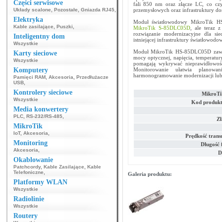
Części serwisowe
fali 850 nm oraz złącze LC, co czy
Układy scalone
,
Pozostałe
,
Gniazda RJ45
,
przemysłowych oraz infrastruktury do
Elektryka
Moduł światłowodowy MikroTik HS
Kable zasilające
,
Puszki
,
MikroTik S-85DLC05D
, ale teraz 
rozwiązanie modernizacyjne dla sie
Inteligentny dom
istniejącej infrastruktury światłowodow
Wszystkie
Moduł MikroTik HS-85DLC05D zawie
Karty sieciowe
mocy optycznej, napięcia, temperatur
Wszystkie
pomagają wykrywać nieprawidłowośc
Komputery
Monitorowanie ułatwia planowa
harmonogramowanie modernizacji lub 
Pamięci RAM
,
Akcesoria
,
Przedłużacze
USB
,
Kontrolery sieciowe
MikroT
Wszystkie
Kod produkt
Media konwertery
PLC
,
RS-232/RS-485
,
Zł
MikroTik
IoT
,
Akcesoria
,
Prędkość trans
Monitoring
Długość 
Akcesoria
,
D
Okablowanie
Patchcordy
,
Kable Zasilające
,
Kable
Telefoniczne
,
Galeria produktu:
Platformy WLAN
Wszystkie
Radiolinie
Wszystkie
Routery