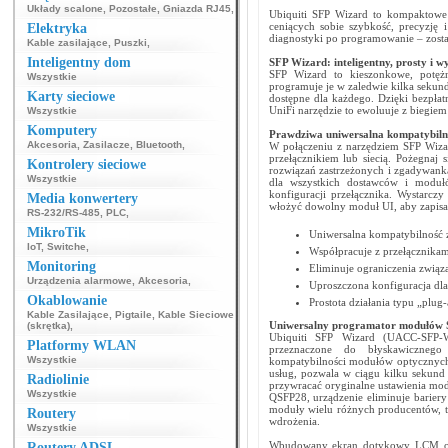
Układy scalone
,
Pozostałe
,
Gniazda RJ45
,
Ubiquiti SFP Wizard to kompaktowe i
ceniących sobie szybkość, precyzję
Elektryka
diagnostyki po programowanie – został
Kable zasilające
,
Puszki
,
Inteligentny dom
SFP Wizard: inteligentny, prosty i w
SFP Wizard to kieszonkowe, potęż
Wszystkie
programuje je w zaledwie kilka sekund
Karty sieciowe
dostępne dla każdego. Dzięki bezpła
UniFi narzędzie to ewoluuje z biegie
Wszystkie
Komputery
Prawdziwa uniwersalna kompatybiln
Akcesoria
,
Zasilacze
,
Bluetooth
,
W połączeniu z narzędziem SFP Wizar
przełącznikiem lub siecią. Pożegnaj
Kontrolery sieciowe
rozwiązań zastrzeżonych i zgadywank
Wszystkie
dla wszystkich dostawców i modułó
konfiguracji przełącznika. Wystarc
Media konwertery
włożyć dowolny moduł UI, aby zapisać
RS-232/RS-485
,
PLC
,
MikroTik
Uniwersalna kompatybilność 
IoT
,
Switche
,
Współpracuje z przełącznikam
Monitoring
Eliminuje ograniczenia zwią
Urządzenia alarmowe
,
Akcesoria
,
Uproszczona konfiguracja dl
Okablowanie
Prostota działania typu „plug-
Kable Zasilające
,
Pigtaile
,
Kable Sieciowe
Uniwersalny programator modułów
(skrętka)
,
Ubiquiti SFP Wizard (UACC-SFP-W
Platformy WLAN
przeznaczone do błyskawicznego 
Wszystkie
kompatybilności modułów optycznych.
usług, pozwala w ciągu kilku sekund
Radiolinie
przywracać oryginalne ustawienia mo
Wszystkie
QSFP28, urządzenie eliminuje barier
moduły wielu różnych producentów, 
Routery
wdrożenia.
Wszystkie
Wbudowany ekran dotykowy LCM o prz
Routery ADSL