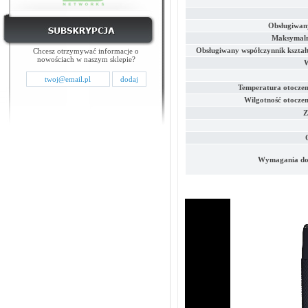
Obsługiwany
Maksymalne
Obsługiwany współczynnik kształ
Chcesz otrzymywać informacje o
nowościach w naszym sklepie?
W
Temperatura otoczen
Wilgotność otoczen
Z
Wymagania dot