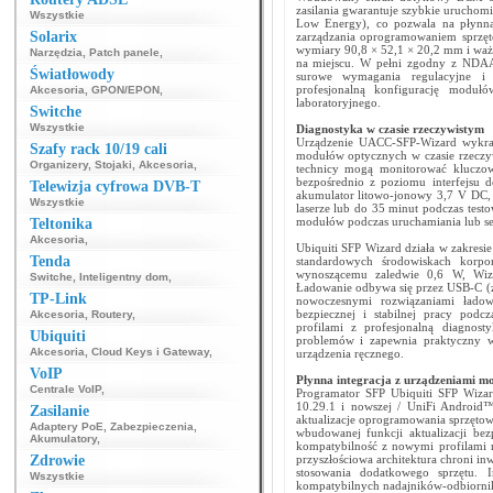
zasilania gwarantuje szybkie uruchomi
Wszystkie
Low Energy), co pozwala na płynną 
Solarix
zarządzania oprogramowaniem sprzę
wymiary 90,8 × 52,1 × 20,2 mm i waży
Narzędzia
,
Patch panele
,
na miejscu. W pełni zgodny z NDAA
Światłowody
surowe wymagania regulacyjne i w
profesjonalną konfigurację moduł
Akcesoria
,
GPON/EPON
,
laboratoryjnego.
Switche
Wszystkie
Diagnostyka w czasie rzeczywistym
Urządzenie UACC-SFP-Wizard wykra
Szafy rack 10/19 cali
modułów optycznych w czasie rzeczy
Organizery
,
Stojaki
,
Akcesoria
,
technicy mogą monitorować kluczowe
bezpośrednio z poziomu interfejsu 
Telewizja cyfrowa DVB-T
akumulator litowo-jonowy 3,7 V DC,
Wszystkie
laserze lub do 35 minut podczas test
modułów podczas uruchamiania lub se
Teltonika
Akcesoria
,
Ubiquiti SFP Wizard działa w zakresi
Tenda
standardowych środowiskach korp
wynoszącemu zaledwie 0,6 W, Wiza
Switche
,
Inteligentny dom
,
Ładowanie odbywa się przez USB-C (za
TP-Link
nowoczesnymi rozwiązaniami ładow
bezpiecznej i stabilnej pracy podc
Akcesoria
,
Routery
,
profilami z profesjonalną diagnost
Ubiquiti
problemów i zapewnia praktyczny 
Akcesoria
,
Cloud Keys i Gateway
,
urządzenia ręcznego.
VoIP
Płynna integracja z urządzeniami m
Centrale VoIP
,
Programator SFP Ubiquiti SFP Wizard
10.29.1 i nowszej / UniFi Android™
Zasilanie
aktualizacje oprogramowania sprzętow
Adaptery PoE
,
Zabezpieczenia
,
wbudowanej funkcji aktualizacji be
Akumulatory
,
kompatybilność z nowymi profilami
Zdrowie
przyszłościowa architektura chroni inw
stosowania dodatkowego sprzętu.
Wszystkie
kompatybilnych nadajników-odbiornikó