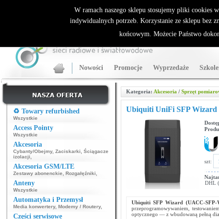
ALLNET.PL Sieci bezprzewodowe - generalny dystrybutor Sparklan
W ramach naszego sklepu stosujemy pliki cookies 
indywidualnych potrzeb. Korzystanie ze sklepu bez z
końcowym. Możecie Państwo dokona
Nowości
Promocje
Wyprzedaże
Szkole
Kategoria:
Akcesoria
/
Sprzęt pomiar
Ubiquiti UniFi SFP Wizar
♻️ Towary refurbished
Wszystkie
Dostę
Access Pointy
Produ
Wszystkie
Akcesoria
Cybanty/Obejmy
,
Zaciskarki
,
Ściągacze
izolacji
,
szt:
Akcesoria GSM/LTE
Zestawy abonenckie
,
Rozgałęźniki
,
Najta
Anteny
DHL (p
Wszystkie
Automatyka i Przemysł
Ubiquiti SFP Wizard (UACC-SFP-
Media konwertery
,
Modemy / Routery
,
przeprogramowywaniem, testowaniem
optycznego — z wbudowaną pełną diag
Części serwisowe