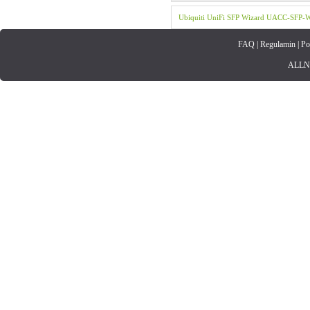
Ubiquiti
UniFi
SFP Wizard
UACC-SFP-W
FAQ
|
Regulamin
|
Po
ALLNET