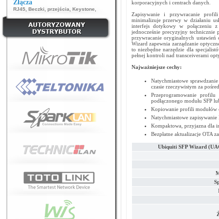
Złącza
korporacyjnych i centrach danych.
RJ45
,
Beczki, przejścia
,
Keystone
,
Zapisywanie i przywracanie profi
minimalizuje przerwy w działaniu us
interfejs dotykowy w połączeniu z
jednocześnie precyzyjny technicznie 
przywracanie oryginalnych ustawień
Wizard zapewnia zarządzanie optycz
to niezbędne narzędzie dla specjalist
pełnej kontroli nad transceiverami op
Najważniejsze cechy:
Natychmiastowe sprawdzani
czasie rzeczywistym za poś
Przeprogramowanie profil
podłączonego modułu SFP l
Kopiowanie profili modułów
Natychmiastowe zapisywanie 
Kompaktowa, przyjazna dla in
Bezpłatne aktualizacje OTA za
Ubiquiti SFP Wizard (U
M
S
Ż