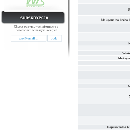
U
Maksymalna liczba k
Chcesz otrzymywać informacje o
nowościach w naszym sklepie?
R
Właśc
Maksyma
M
Dopuszczalna t