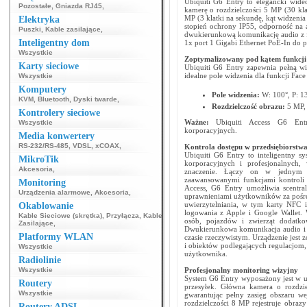
Ubiquiti G6 Entry to elegancki wid
Pozostałe
,
Gniazda RJ45
,
kamerę o rozdzielczości 5 MP (30 kla
MP (3 klatki na sekundę, kąt widzeni
Elektryka
stopień ochrony IP55, odporność na
Puszki
,
Kable zasilające
,
dwukierunkową komunikację audio z fu
Inteligentny dom
1x port 1 Gigabi Ethernet PoE-In do p
Wszystkie
Zoptymalizowany pod kątem funkcji 
Karty sieciowe
Ubiquiti G6 Entry zapewnia pełną wi
idealne pole widzenia dla funkcji Face
Wszystkie
Komputery
Pole widzenia:
W: 100°, P: 1
KVM
,
Bluetooth
,
Dyski twarde
,
Rozdzielczość obrazu:
5 MP,
Kontrolery sieciowe
Ważne:
Ubiquiti Access G6 Entr
Wszystkie
korporacyjnych.
Media konwertery
RS-232/RS-485
,
VDSL
,
xCOAX
,
Kontrola dostępu w przedsiębiorstw
Ubiquiti G6 Entry to inteligentny s
MikroTik
korporacyjnych i profesjonalnych,
Akcesoria
,
znaczenie. Łączy on w jednym k
zaawansowanymi funkcjami kontroli d
Monitoring
Access, G6 Entry umożliwia scentra
Urządzenia alarmowe
,
Akcesoria
,
uprawnieniami użytkowników za pośre
uwierzytelniania, w tym karty NFC
Okablowanie
logowania z Apple i Google Wallet.
Kable Sieciowe (skrętka)
,
Przyłącza
,
Kable
osób, pojazdów i zwierząt dodatko
Zasilające
,
Dwukierunkowa komunikacja audio i 
Platformy WLAN
czasie rzeczywistym. Urządzenie jes
i obiektów podlegających regulacjom
Wszystkie
użytkownika.
Radiolinie
Wszystkie
Profesjonalny monitoring wizyjny
System G6 Entry wyposażony jest w u
Routery
przesyłek. Główna kamera o rozdzie
Wszystkie
gwarantując pełny zasięg obszaru w
rozdzielczości 8 MP rejestruje obraz
Routery ADSL