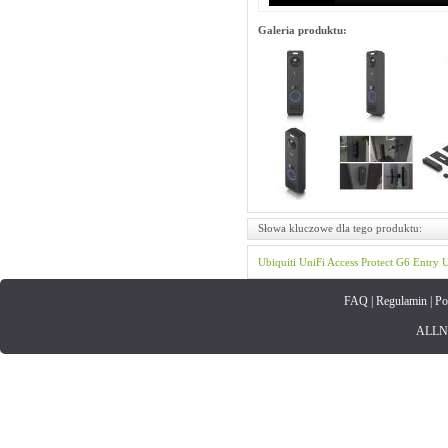
Galeria produktu:
Słowa kluczowe dla tego produktu:
Ubiquiti
UniFi
Access
Protect
G6 Entry
U
FAQ
|
Regulamin
|
Po
ALLNET