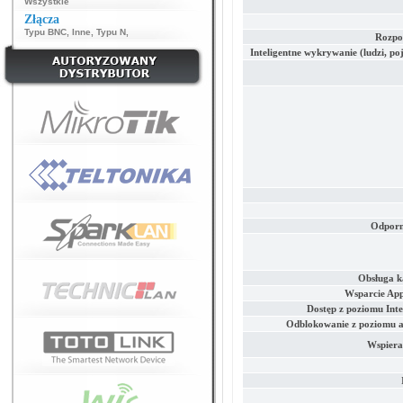
Wszystkie
Złącza
Typu BNC
,
Inne
,
Typu N
,
Rozpo
Inteligentne wykrywanie (ludzi, po
Odporn
Obsługa k
Wsparcie App
Dostęp z poziomu Inte
Odblokowanie z poziomu ap
Wspiera