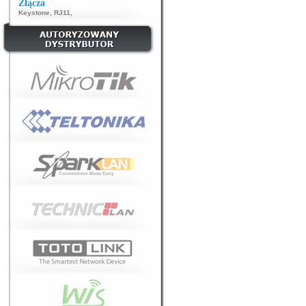
Złącza
Keystone
,
RJ11
,