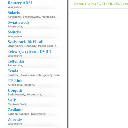
Routery ADSL
Teltonika
Antena
5G
LTE
PR1PS529
ant
Wszystkie
Solarix
Keystone
,
Światłowody
,
Narzędzia
,
Światłowody
Akcesoria
,
Switche
Wszystkie
Szafy rack 10/19 cali
Organizery
,
Szuflady
,
Patch panele
,
Telewizja cyfrowa DVB-T
Wszystkie
Teltonika
Akcesoria
,
Tenda
Switche
,
Akcesoria
,
Inteligentny dom
,
TP-Link
Akcesoria
,
Routery
,
Ubiquiti
Światłowody
,
Akcesoria
,
VoIP
Centrale VoIP
,
Zasilanie
Zabezpieczenia
,
Kontrolery
,
Zdrowie
Wszystkie