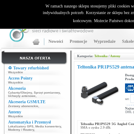
ALLNET.PL Sieci bezprzewodowe - generalny dystrybutor Sparklan
W ramach naszego sklepu stosujemy pliki cookies 
indywidualnych potrzeb. Korzystanie ze sklepu bez z
końcowym. Możecie Państwo dokona
Nowości
Promocje
Wyprzedaże
Szkole
Kategoria:
Teltonika
/
Anteny
Teltonika PR1PS529 anten
♻️ Towary refurbished
Wszystkie
Dostę
Access Pointy
Produ
Wszystkie
Akcesoria
Cybanty/Obejmy
,
Sprzęt pomiarowy
,
Uchwyty antenowe
,
szt:
Akcesoria GSM/LTE
Zestawy abonenckie
,
Najta
Anteny
DHL (p
Wszystkie
Automatyka i Przemysł
Teltonika PR1PS529 5G Angled Co
Lokalizatory GPS
,
Media konwertery
,
SMA
o zysku 2.9 dBi.
Modemy / Routery
,