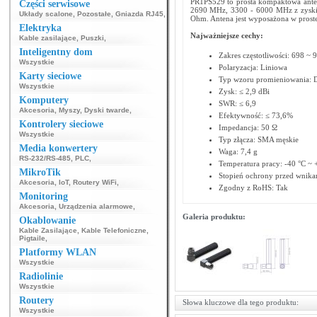
PR1PS529 to prosta kompaktowa anten
Części serwisowe
2690 MHz, 3300 - 6000 MHz z zyskie
Układy scalone
,
Pozostałe
,
Gniazda RJ45
,
Ohm. Antena jest wyposażona w prost
Elektryka
Najważniejsze cechy:
Kable zasilające
,
Puszki
,
Inteligentny dom
Zakres częstotliwości: 698 
Wszystkie
Polaryzacja: Liniowa
Karty sieciowe
Typ wzoru promieniowania: 
Wszystkie
Zysk: ≤ 2,9 dBi
Komputery
SWR: ≤ 6,9
Akcesoria
,
Myszy
,
Dyski twarde
,
Efektywność: ≤ 73,6%
Kontrolery sieciowe
Impedancja: 50 Ω
Wszystkie
Typ złącza: SMA męskie
Media konwertery
Waga: 7,4 g
RS-232/RS-485
,
PLC
,
Temperatura pracy: -40 °C ~ 
MikroTik
Stopień ochrony przed wnika
Akcesoria
,
IoT
,
Routery WiFi
,
Zgodny z RoHS: Tak
Monitoring
Akcesoria
,
Urządzenia alarmowe
,
Galeria produktu:
Okablowanie
Kable Zasilające
,
Kable Telefoniczne
,
Pigtaile
,
Platformy WLAN
Wszystkie
Radiolinie
Wszystkie
Routery
Słowa kluczowe dla tego produktu:
Wszystkie