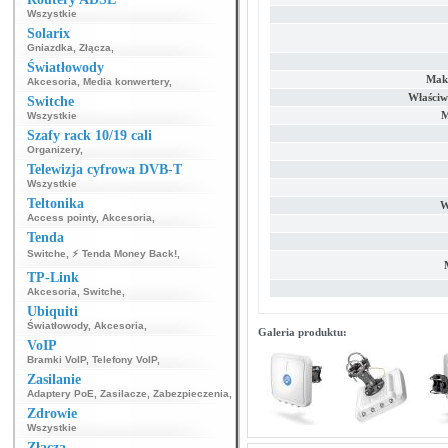
Wszystkie
Solarix
Gniazdka
,
Złącza
,
Światłowody
Maks
Akcesoria
,
Media konwertery
,
Właściw
Switche
M
Wszystkie
Szafy rack 10/19 cali
Organizery
,
Telewizja cyfrowa DVB-T
Wszystkie
Teltonika
W
Access pointy
,
Akcesoria
,
Tenda
Switche
,
⚡ Tenda Money Back!
,
TP-Link
Akcesoria
,
Switche
,
Ubiquiti
Światłowody
,
Akcesoria
,
Galeria produktu:
VoIP
Bramki VoIP
,
Telefony VoIP
,
Zasilanie
Adaptery PoE
,
Zasilacze
,
Zabezpieczenia
,
Zdrowie
Wszystkie
Złącza