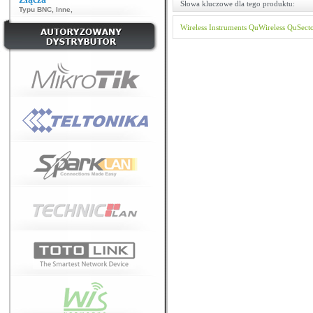
Słowa kluczowe dla tego produktu:
Typu BNC
,
Inne
,
Wireless Instruments
QuWireless
QuSect