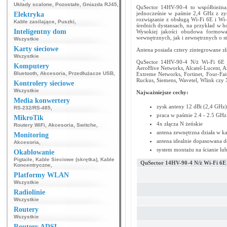
Układy scalone
,
Pozostałe
,
Gniazda RJ45
,
QuSector 14HV-90-4 to współbieżn
jednocześnie w paśmie 2,4 GHz z zy
Elektryka
rozwiązanie z obsługą Wi-Fi 6E i Wi-
Kable zasilające
,
Puszki
,
średnich dystansach, na przykład w h
Inteligentny dom
Wysokiej jakości obudowa formowa
wewnętrznych, jak i zewnętrznych o s
Wszystkie
Karty sieciowe
Antena posiada cztery zintegrowane zł
Wszystkie
QuSector 14HV-90-4 N/ż Wi-Fi 6E je
Komputery
AeroHive Networks, Alcatel-Lucent, Ar
Bluetooth
,
Akcesoria
,
Przedłużacze USB
,
Extreme Networks, Fortinet, Four-Fai
Ruckus, Siemens, Wavetel, Wlink czy X
Kontrolery sieciowe
Wszystkie
Najważniejsze cechy:
Media konwertery
zysk anteny 12 dBi (2,4 GHz
RS-232/RS-485
,
praca w paśmie 2.4 - 2.5 GHz
MikroTik
4x złącza N żeńskie
Routery WiFi
,
Akcesoria
,
Switche
,
antena zewnętrzna działa w 
Monitoring
antena idealnie dopasowana d
Akcesoria
,
system montażu na ścianie lu
Okablowanie
Pigtaile
,
Kable Sieciowe (skrętka)
,
Kable
QuSector 14HV-90-4 N/ż Wi-Fi 6E
Koncentryczne
,
Platformy WLAN
Wszystkie
Radiolinie
Wszystkie
Routery
Wszystkie
Routery ADSL