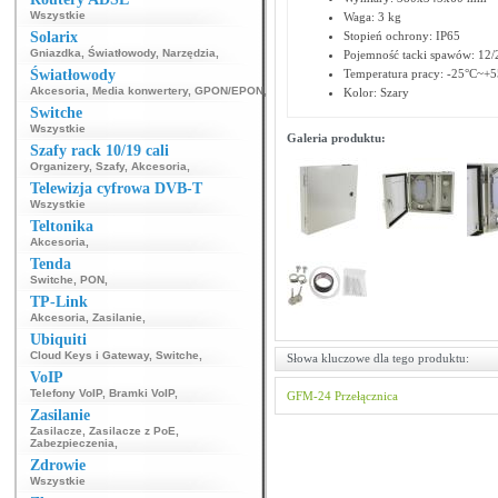
Wszystkie
Waga: 3 kg
Solarix
Stopień ochrony: IP65
Gniazdka
,
Światłowody
,
Narzędzia
,
Pojemność tacki spawów: 12/
Światłowody
Temperatura pracy: -25°C~+5
Akcesoria
,
Media konwertery
,
GPON/EPON
,
Kolor: Szary
Switche
Wszystkie
Galeria produktu:
Szafy rack 10/19 cali
Organizery
,
Szafy
,
Akcesoria
,
Telewizja cyfrowa DVB-T
Wszystkie
Teltonika
Akcesoria
,
Tenda
Switche
,
PON
,
TP-Link
Akcesoria
,
Zasilanie
,
Ubiquiti
Cloud Keys i Gateway
,
Switche
,
Słowa kluczowe dla tego produktu:
VoIP
Telefony VoIP
,
Bramki VoIP
,
GFM-24
Przełącznica
Zasilanie
Zasilacze
,
Zasilacze z PoE
,
Zabezpieczenia
,
Zdrowie
Wszystkie