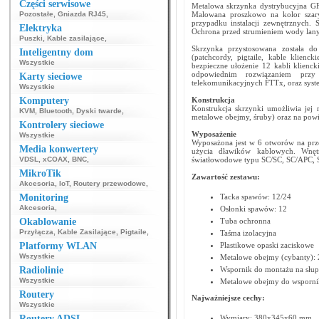
Części serwisowe
Metalowa skrzynka dystrybucyjna G
Pozostałe
,
Gniazda RJ45
,
Malowana proszkowo na kolor szary
przypadku instalacji zewnętrznych. 
Elektryka
Ochrona przed strumieniem wody lany
Puszki
,
Kable zasilające
,
Skrzynka przystosowana została do
Inteligentny dom
(patchcordy, pigtaile, kable klienc
Wszystkie
bezpieczne ułożenie 12 kabli klien
odpowiednim rozwiązaniem przy
Karty sieciowe
telekomunikacyjnych FTTx, oraz sy
Wszystkie
Komputery
Konstrukcja
Konstrukcja skrzynki umożliwia jej 
KVM
,
Bluetooth
,
Dyski twarde
,
metalowe obejmy, śruby) oraz na powi
Kontrolery sieciowe
Wyposażenie
Wszystkie
Wyposażona jest w 6 otworów na prz
Media konwertery
użycia dławików kablowych. Wnęt
VDSL
,
xCOAX
,
BNC
,
światłowodowe typu SC/SC, SC/APC, S
MikroTik
Zawartość zestawu:
Akcesoria
,
IoT
,
Routery przewodowe
,
Monitoring
Tacka spawów: 12/24
Akcesoria
,
Osłonki spawów: 12
Okablowanie
Tuba ochronna
Przyłącza
,
Kable Zasilające
,
Pigtaile
,
Taśma izolacyjna
Platformy WLAN
Plastikowe opaski zaciskowe
Wszystkie
Metalowe obejmy (cybanty): 
Radiolinie
Wspornik do montażu na słup
Wszystkie
Metalowe obejmy do wsporni
Routery
Najważniejsze cechy:
Wszystkie
Routery ADSL
Wymiary: 380x345x60 mm