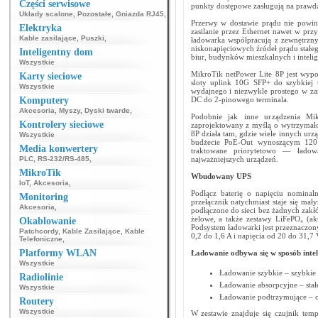
Części serwisowe
punkty dostępowe zasługują na prawdz
Układy scalone
,
Pozostałe
,
Gniazda RJ45
,
Przerwy w dostawie prądu nie powin
Elektryka
zasilanie przez Ethernet nawet w przy
Kable zasilające
,
Puszki
,
ładowarka współpracują z zewnętrzn
niskonapięciowych źródeł prądu stałeg
Inteligentny dom
biur, budynków mieszkalnych i intelig
Wszystkie
MikroTik netPower Lite 8P jest wypo
Karty sieciowe
sloty uplink 10G SFP+ do szybkiej 
Wszystkie
wydajnego i niezwykle prostego w zar
Komputery
DC do 2-pinowego terminala.
Akcesoria
,
Myszy
,
Dyski twarde
,
Podobnie jak inne urządzenia Mik
Kontrolery sieciowe
zaprojektowany z myślą o wytrzymało
8P działa tam, gdzie wiele innych urz
Wszystkie
budżecie PoE-Out wynoszącym 120 W
Media konwertery
traktowane priorytetowo — ładowa
PLC
,
RS-232/RS-485
,
najważniejszych urządzeń.
MikroTik
Wbudowany UPS
IoT
,
Akcesoria
,
Podłącz baterię o napięciu nomina
Monitoring
przełącznik natychmiast staje się ma
Akcesoria
,
podłączone do sieci bez żadnych zak
żelowe, a także zestawy LiFePO₄ (a
Okablowanie
Podsystem ładowarki jest przeznaczon
Patchcordy
,
Kable Zasilające
,
Kable
0,2 do 1,6 A i napięcia od 20 do 31,7 
Telefoniczne
,
Platformy WLAN
Ładowanie odbywa się w sposób intel
Wszystkie
Ładowanie szybkie – szybkie
Radiolinie
Ładowanie absorpcyjne – stał
Wszystkie
Ładowanie podtrzymujące – o
Routery
Wszystkie
W zestawie znajduje się czujnik tem