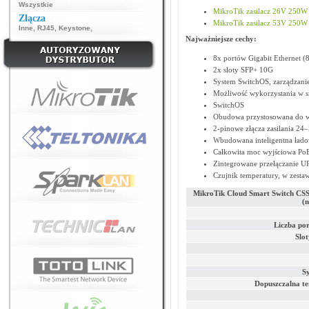
Wszystkie
MikroTik zasilacz 26V 250
Złącza
MikroTik zasilacz 53V 250
Inne
,
RJ45
,
Keystone
,
Najważniejsze cechy:
8x portów Gigabit Ethernet (8
2x sloty SFP+ 10G
System SwitchOS, zarządzani
Możliwość wykorzystania w s
SwitchOS
Obudowa przystosowana do w
2-pinowe złącza zasilania 24
Wbudowana inteligentna łado
Całkowita moc wyjściowa Po
Zintegrowane przełączanie U
Czujnik temperatury, w zestaw
MikroTik Cloud Smart Switch C
(n
Liczba po
Slot
S
Dopuszczalna t