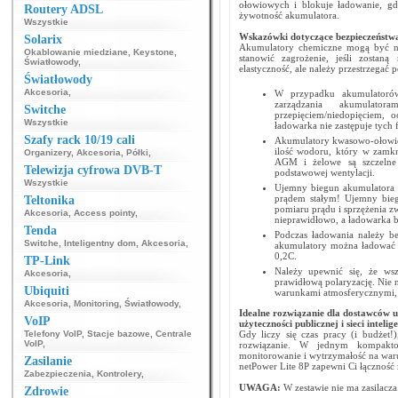
ołowiowych i blokuje ładowanie, gd
Routery ADSL
żywotność akumulatora.
Wszystkie
Wskazówki dotyczące bezpieczeńst
Solarix
Akumulatory chemiczne mogą być ni
Okablowanie miedziane
,
Keystone
,
stanowić zagrożenie, jeśli zostan
Światłowody
,
elastyczność, ale należy przestrzegać 
Światłowody
Akcesoria
,
W przypadku akumulatorów
zarządzania akumulato
Switche
przepięciem/niedopięciem,
Wszystkie
ładowarka nie zastępuje tych f
Szafy rack 10/19 cali
Akumulatory kwasowo-ołowio
ilość wodoru, który w zamkn
Organizery
,
Akcesoria
,
Półki
,
AGM i żelowe są szczelne 
Telewizja cyfrowa DVB-T
podstawowej wentylacji.
Wszystkie
Ujemny biegun akumulatora n
prądem stałym! Ujemny bieg
Teltonika
pomiaru prądu i sprzężenia z
Akcesoria
,
Access pointy
,
nieprawidłowo, a ładowarka b
Tenda
Podczas ładowania należy b
Switche
,
Inteligentny dom
,
Akcesoria
,
akumulatory można ładować 
0,2C.
TP-Link
Należy upewnić się, że wsz
Akcesoria
,
prawidłową polaryzację. Nie 
Ubiquiti
warunkami atmosferycznymi, 
Akcesoria
,
Monitoring
,
Światłowody
,
Idealne rozwiązanie dla dostawców 
VoIP
użyteczności publicznej i sieci inteli
Telefony VoIP
,
Stacje bazowe
,
Centrale
Gdy liczy się czas pracy (i budżet!
VoIP
,
rozwiązanie. W jednym kompaktow
monitorowanie i wytrzymałość na waru
Zasilanie
netPower Lite 8P zapewni Ci łączność z
Zabezpieczenia
,
Kontrolery
,
UWAGA:
W zestawie nie ma zasilacz
Zdrowie