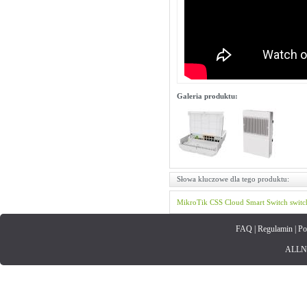
Galeria produktu:
Słowa kluczowe dla tego produktu:
MikroTik
CSS
Cloud Smart Switch
switc
FAQ
|
Regulamin
|
Po
ALLNET