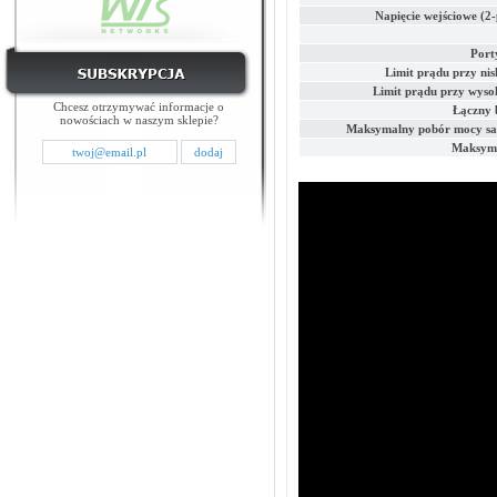
Napięcie wejściowe (2
Port
Limit prądu przy ni
Limit prądu przy wyso
Chcesz otrzymywać informacje o
Łączny 
nowościach w naszym sklepie?
Maksymalny pobór mocy sa
Maksyma