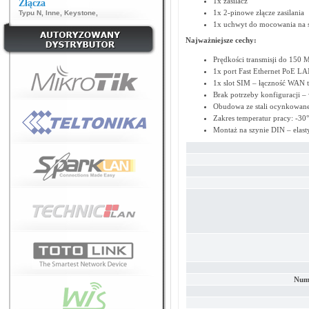
1x zasilacz
Złącza
1x 2-pinowe złącze zasilania
Typu N
,
Inne
,
Keystone
,
1x uchwyt do mocowania na 
Najważniejsze cechy:
Prędkości transmisji do 150 M
1x port Fast Ethernet PoE LA
1x slot SIM – łączność WAN 
Brak potrzeby konfiguracji – 
Obudowa ze stali ocynkowane
Zakres temperatur pracy: -30
Montaż na szynie DIN – elasty
Numb