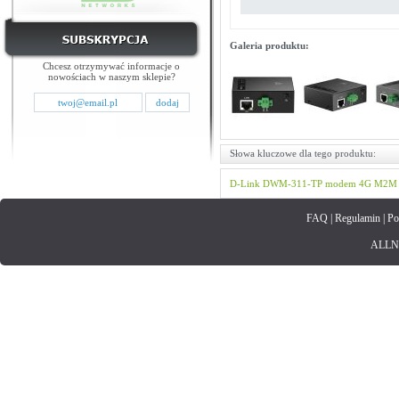
Galeria produktu:
Chcesz otrzymywać informacje o
nowościach w naszym sklepie?
Słowa kluczowe dla tego produktu:
D-Link
DWM-311-TP
modem 4G M2M
FAQ
|
Regulamin
|
Po
ALLNET