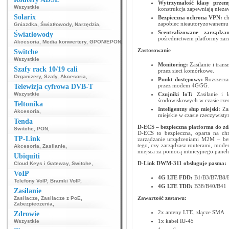
Wytrzymałość klasy przem
Wszystkie
konstrukcja zapewniają nieza
Solarix
Bezpieczna ochrona VPN:
c
zapobiec nieautoryzowanemu d
Gniazdka
,
Światłowody
,
Narzędzia
,
Scentralizowane zarządz
Światłowody
pośrednictwem platformy zar
Akcesoria
,
Media konwertery
,
GPON/EPON
,
Zastosowanie
Switche
Wszystkie
Monitoring​:
Zasilanie i tra
Szafy rack 10/19 cali
przez sieci komórkowe.
Organizery
,
Szafy
,
Akcesoria
,
Punkt dostępowy​:
Rozszerza
przez modem 4G/5G.
Telewizja cyfrowa DVB-T
Wszystkie
Czujniki IoT:
Zasilanie i 
środowiskowych w czasie rze
Teltonika
Inteligentny słup miejski​:
Za
Akcesoria
,
miejskie w czasie rzeczywisty
Tenda
D-ECS – bezpieczna platforma do z
Switche
,
PON
,
D-ECS to bezpieczna, oparta na ch
TP-Link
zarządzanie urządzeniami M2M – bez 
tego, czy zarządzasz routerami, mod
Akcesoria
,
Zasilanie
,
miejsca za pomocą intuicyjnego panel
Ubiquiti
D-Link
DWM-311
obsługuje pasma:
Cloud Keys i Gateway
,
Switche
,
VoIP
4G LTE FDD:
B1/B3/B7/B8/
Telefony VoIP
,
Bramki VoIP
,
4G LTE TDD:
B38/B40/B41
Zasilanie
Zawartość zestawu:
Zasilacze
,
Zasilacze z PoE
,
Zabezpieczenia
,
2x anteny LTE, złącze SMA
Zdrowie
1x kabel RJ-45
Wszystkie