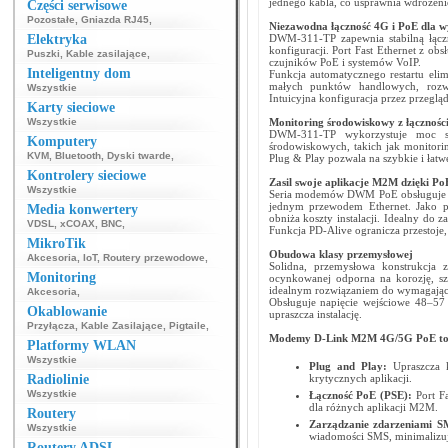
jednego kabla, co usprawnia wdrożeni
Części serwisowe
Pozostałe
,
Gniazda RJ45
,
Niezawodna łączność 4G i PoE dla 
Elektryka
DWM-311-TP zapewnia stabilną łącz
konfiguracji. Port Fast Ethernet z ob
Puszki
,
Kable zasilające
,
czujników PoE i systemów VoIP.
Inteligentny dom
Funkcja automatycznego restartu eli
małych punktów handlowych, rozw
Wszystkie
Intuicyjna konfiguracja przez przeglą
Karty sieciowe
Wszystkie
Monitoring środowiskowy z łącznośc
DWM-311-TP wykorzystuje moc sie
Komputery
środowiskowych, takich jak monitorin
KVM
,
Bluetooth
,
Dyski twarde
,
Plug & Play pozwala na szybkie i łatw
Kontrolery sieciowe
Zasil swoje aplikacje M2M dzięki Po
Wszystkie
Seria modemów DWM PoE obsługuje stan
jednym przewodem Ethernet. Jako pr
Media konwertery
obniża koszty instalacji. Idealny do 
VDSL
,
xCOAX
,
BNC
,
Funkcja PD-Alive ogranicza przestoje,
MikroTik
Obudowa klasy przemysłowej
Akcesoria
,
IoT
,
Routery przewodowe
,
Solidna, przemysłowa konstrukcja
Monitoring
ocynkowanej odporna na korozję, sz
idealnym rozwiązaniem do wymagają
Akcesoria
,
Obsługuje napięcie wejściowe 48–57 
Okablowanie
upraszcza instalację.
Przyłącza
,
Kable Zasilające
,
Pigtaile
,
Modemy D-Link M2M 4G/5G PoE to
Platformy WLAN
Wszystkie
Plug and Play:
Upraszcza k
Radiolinie
krytycznych aplikacji.
Wszystkie
Łączność PoE (PSE):
Port F
dla różnych aplikacji M2M.
Routery
Zarządzanie zdarzeniami 
Wszystkie
wiadomości SMS, minimalizują
Routery ADSL