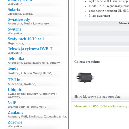
wykonane w II klasie izolacji
Wszystkie
dioda LED - sygnalizacja pra
Solarix
zgodność z normami UL-609
Gniazdka
,
Złącza
,
3 lata gwarancji
Światłowody
Mean W
Akcesoria
,
Media konwertery
,
Switche
Wszystkie
Szafy rack 10/19 cali
Organizery
,
Telewizja cyfrowa DVB-T
Wszystkie
Teltonika
Galeria produktu:
Akcesoria
,
Lokalizatory GPS
,
Anteny
,
Tenda
Switche
,
⚡ Tenda Money Back!
,
TP-Link
Akcesoria
,
Switche
,
Ubiquiti
Światłowody
,
Routery
,
Cloud Keys i
Słowa kluczowe dla tego produktu:
Gateway
,
VoIP
Mean Well
HDR-150-24
Zasilacz na szy
Bramki VoIP
,
Telefony VoIP
,
Zasilanie
Adaptery PoE
,
Zasilacze
,
Zabezpieczenia
,
Zdrowie
Wszystkie