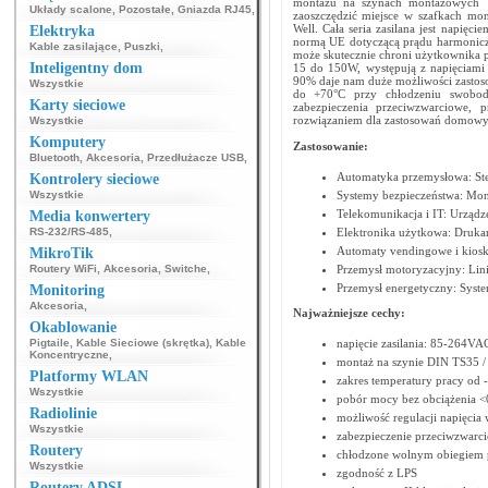
montażu na szynach montażowych T
Układy scalone
,
Pozostałe
,
Gniazda RJ45
,
zaoszczędzić miejsce w szafkach mon
Well. Cała seria zasilana jest napi
Elektryka
normą UE dotyczącą prądu harmoniczne
Kable zasilające
,
Puszki
,
może skutecznie chroni użytkownika 
Inteligentny dom
15 do 150W, występują z napięciami 
90% daje nam duże możliwości zastoso
Wszystkie
do +70°C przy chłodzeniu swobod
Karty sieciowe
zabezpieczenia przeciwzwarciowe, 
rozwiązaniem dla zastosowań domowy
Wszystkie
Komputery
Zastosowanie:
Bluetooth
,
Akcesoria
,
Przedłużacze USB
,
Automatyka przemysłowa: Ster
Kontrolery sieciowe
Wszystkie
Systemy bezpieczeństwa: Mon
Telekomunikacja i IT: Urządz
Media konwertery
RS-232/RS-485
,
Elektronika użytkowa: Drukar
Automaty vendingowe i kioski
MikroTik
Routery WiFi
,
Akcesoria
,
Switche
,
Przemysł motoryzacyjny: Lini
Przemysł energetyczny: Syste
Monitoring
Akcesoria
,
Najważniejsze cechy:
Okablowanie
Pigtaile
,
Kable Sieciowe (skrętka)
,
Kable
napięcie zasilania: 85-264V
Koncentryczne
,
montaż na szynie DIN TS35 / 
Platformy WLAN
zakres temperatury pracy od 
Wszystkie
pobór mocy bez obciążenia 
Radiolinie
możliwość regulacji napięcia
Wszystkie
zabezpieczenie przeciwzwarc
Routery
chłodzone wolnym obiegiem 
Wszystkie
zgodność z LPS
Routery ADSL