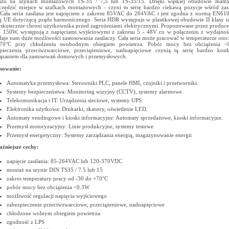
ażu na szynach montażowych TS-35 / 7,5 lub TS-35/15. Dzięki wąskiej obudowie mam
czędzić miejsce w szafkach montażowych - czyni to serię bardzo ciekawą pozycje wśród za
 Cała seria zasilana jest napięciem z zakresu 85VAC do 264VAC i jest zgodna z normą EN61
 UE dotyczącą prądu harmonicznego. Seria HDR występuje w plastikowej obudowie II klasy izo
skutecznie chroni użytkownika przed zagrożeniami elektrycznymi. Proponowane przez produc
 150W, występują z napięciami wyjściowymi z zakresu 5 - 48V co w połączeniu z wydajnośc
aje nam duże możliwości zastosowania zasilaczy. Cała seria może pracować w temperaturze otoc
70°C przy chłodzeniu swobodnym obiegiem powietrza. Pobór mocy bez obciążenia <0
pieczenia przeciwzwarciowe, przeciążeniowe, nadnapięciowe czynią tą serię bardzo kon
ązaniem dla zastosowań domowych i przemysłowych.
sowanie:
Automatyka przemysłowa: Sterowniki PLC, panele HMI, czujniki i przetworniki.
Systemy bezpieczeństwa: Monitoring wizyjny (CCTV), systemy alarmowe.
Telekomunikacja i IT: Urządzenia sieciowe, systemy UPS.
Elektronika użytkowa: Drukarki, skanery, oświetlenie LED.
Automaty vendingowe i kioski informacyjne: Automaty sprzedażowe, kioski informacyjne.
Przemysł motoryzacyjny: Linie produkcyjne, systemy testowe.
Przemysł energetyczny: Systemy zarządzania energią, magazynowanie energii
żniejsze cechy:
napięcie zasilania: 85-264VAC lub 120-370VDC
montaż na szynie DIN TS35 / 7.5 lub 15
zakres temperatury pracy od -30 do +70°C
pobór mocy bez obciążenia <0.3W
możliwość regulacji napięcia wyjściowego
zabezpieczenie przeciwzwarciowe, przeciążeniowe, nadnapięciowe
chłodzone wolnym obiegiem powietrza
zgodność z LPS