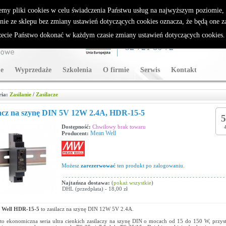
rybutor Sparklan
emy pliki cookies w celu świadczenia Państwu usług na najwyższym poziomie
nie ze sklepu bez zmiany ustawień dotyczących cookies oznacza, że będą one 
cie Państwo dokonać w każdym czasie zmiany ustawień dotyczących cookies
WSPARCIE TECHNICZNE
32 721 86 72
e
Wyprzedaże
Szkolenia
O firmie
Serwis
Kontakt
ria:
Zasilanie
/
Zasilacze
acz na szynę DIN 5V 12W 2.4A, HDR-15-5
5
Dostępność:
Chwilowy brak towaru
Mean Well
Producent:
Możesz
zarezerwować
ten produkt po zalogowaniu.
Najtańsza dostawa:
(
pokaż wszystkie
)
DHL (przedpłata) - 18,00 zł
 Well HDR-15-5
to zasilacz na szynę DIN 12W 5V 2.4A.
o ekonomiczna seria ultra cienkich zasilaczy na szynę DIN o mocach od 15 do 150 W, przy