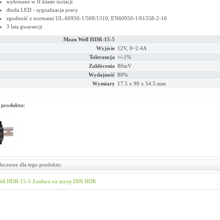
wykonane w II klasie izolacji
dioda LED - sygnalizacja pracy
zgodność z normami UL-60950-1/508/1310, EN60950-1/61558-2-16
3 lata gwarancji
Mean Well HDR-15-5
Wyjście
12V, 0~2.4A
Tolerancja
+/-1%
Zakłócenia
80mV
Wydajność
80%
Wymiary
17.5 x 90 x 54.5 mm
 produktu:
luczowe dla tego produktu:
ell
HDR-15-5
Zasilacz na szynę DIN
HDR