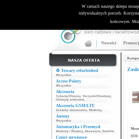
ALLNET.PL Sieci bezprzewodowe - generalny dyst
W ramach naszego sklepu stosuj
indywidualnych potrzeb. Korzysta
końcowym. Może
Nowości
Promocj
Katego
Zasil
♻️ Towary refurbished
Wszystkie
Access Pointy
Wszystkie
Akcesoria
Cybanty/Obejmy
,
Skrzynki/Obudowy
,
Uchwyty antenowe
,
Akcesoria GSM/LTE
Zestawy abonenckie
,
Modemy
,
Anteny
Wszystkie
Automatyka i Przemysł
Mean
Modemy / Routery
,
Akcesoria
,
Switche
,
HDR t
Części serwisowe