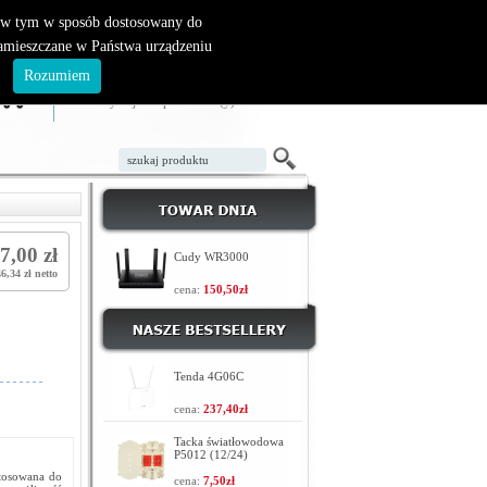
, w tym w sposób dostosowany do
zamieszczane w Państwa urządzeniu
ZAŁÓŻ KONTO
LOGOWANIE
.
Rozumiem
TWÓJ KOSZYK
W koszyku jest 0 produktów(y)
7,00 zł
Cudy WR3000
46,34 zł netto
cena:
150,50zł
Tenda 4G06C
cena:
237,40zł
Tacka światłowodowa
P5012 (12/24)
stosowana do
cena:
7,50zł