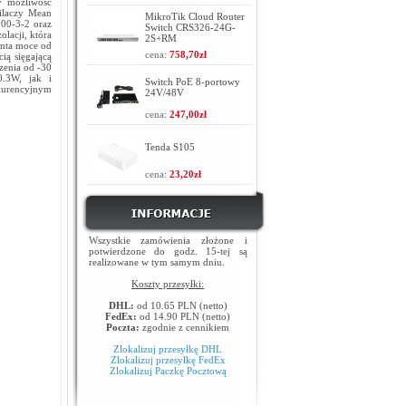
y możliwość
silaczy Mean
MikroTik Cloud Router
000-3-2 oraz
Switch CRS326-24G-
lacji, która
2S+RM
enta moce od
cena:
758,70zł
ią sięgającą
zenia od -30
.3W, jak i
Switch PoE 8-portowy
kurencyjnym
24V/48V
cena:
247,00zł
Tenda S105
cena:
23,20zł
Wszystkie zamówienia złożone i
potwierdzone do godz. 15-tej są
realizowane w tym samym dniu.
Koszty przesyłki:
DHL:
od 10.65 PLN (netto)
FedEx:
od 14.90 PLN (netto)
Poczta:
zgodnie z cennikiem
Zlokalizuj przesyłkę DHL
Zlokalizuj przesyłkę FedEx
Zlokalizuj Paczkę Pocztową