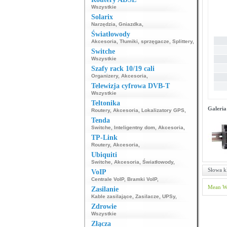
Wszystkie
Solarix
Narzędzia
,
Gniazdka
,
Światłowody
Akcesoria
,
Tłumiki, sprzęgacze
,
Splittery
,
Switche
Wszystkie
Szafy rack 10/19 cali
Organizery
,
Akcesoria
,
Telewizja cyfrowa DVB-T
Wszystkie
Teltonika
Galeria
Routery
,
Akcesoria
,
Lokalizatory GPS
,
Tenda
Switche
,
Inteligentny dom
,
Akcesoria
,
TP-Link
Routery
,
Akcesoria
,
Ubiquiti
Switche
,
Akcesoria
,
Światłowody
,
Słowa k
VoIP
Centrale VoIP
,
Bramki VoIP
,
Mean W
Zasilanie
Kable zasilające
,
Zasilacze
,
UPSy
,
Zdrowie
Wszystkie
Złącza