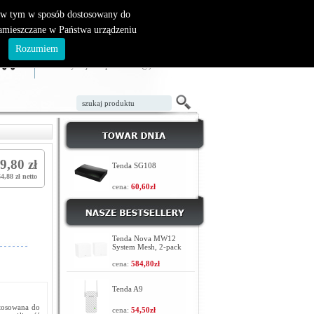
, w tym w sposób dostosowany do
zamieszczane w Państwa urządzeniu
ZAŁÓŻ KONTO
LOGOWANIE
.
Rozumiem
TWÓJ KOSZYK
W koszyku jest 0 produktów(y)
9,80 zł
Tenda SG108
64,88 zł netto
cena:
60,60zł
Tenda Nova MW12
System Mesh, 2-pack
cena:
584,80zł
Tenda A9
stosowana do
cena:
54,50zł