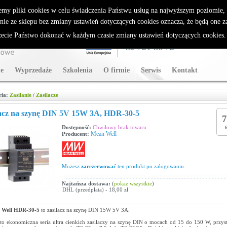
rybutor Sparklan
emy pliki cookies w celu świadczenia Państwu usług na najwyższym poziomie
nie ze sklepu bez zmiany ustawień dotyczących cookies oznacza, że będą one 
cie Państwo dokonać w każdym czasie zmiany ustawień dotyczących cookies
WSPARCIE TECHNICZNE
32 721 86 72
e
Wyprzedaże
Szkolenia
O firmie
Serwis
Kontakt
ria:
Zasilanie
/
Zasilacze
lacz na szynę DIN 5V 15W 3A, HDR-30-5
7
Dostępność:
Chwilowy brak towaru
Mean Well
Producent:
Możesz
zarezerwować
ten produkt po zalogowaniu.
Najtańsza dostawa:
(
pokaż wszystkie
)
DHL (przedpłata) - 18,00 zł
 Well HDR-30-5
to zasilacz na szynę DIN 15W 5V 3A.
o ekonomiczna seria ultra cienkich zasilaczy na szynę DIN o mocach od 15 do 150 W, przy