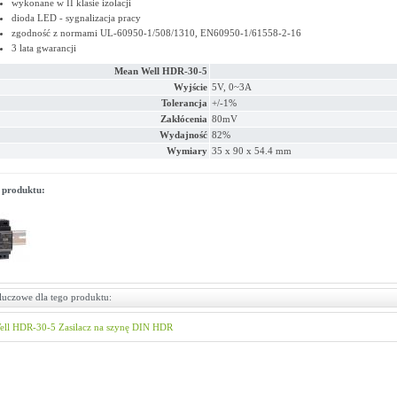
wykonane w II klasie izolacji
dioda LED - sygnalizacja pracy
zgodność z normami UL-60950-1/508/1310, EN60950-1/61558-2-16
3 lata gwarancji
Mean Well HDR-30-5
Wyjście
5V, 0~3A
Tolerancja
+/-1%
Zakłócenia
80mV
Wydajność
82%
Wymiary
35 x 90 x 54.4 mm
 produktu:
luczowe dla tego produktu:
ell
HDR-30-5
Zasilacz na szynę DIN
HDR