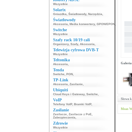
Wszystkie
Solarix
Gniazdka
,
Światłowody
,
Narzędzia
,
Światłowody
Akcesoria
,
Media konwertery
,
GPON/EPON
,
Switche
Wszystkie
Szafy rack 10/19 cali
Organizery
,
Szafy
,
Akcesoria
,
Telewizja cyfrowa DVB-T
Wszystkie
Teltonika
Galeria
Akcesoria
,
Tenda
Switche
,
PON
,
TP-Link
Akcesoria
,
Zasilanie
,
Ubiquiti
Cloud Keys i Gateway
,
Switche
,
Słowa k
VoIP
Telefony VoIP
,
Bramki VoIP
,
Mean W
Zasilanie
Zasilacze
,
Zasilacze z PoE
,
Zabezpieczenia
,
Zdrowie
Wszystkie