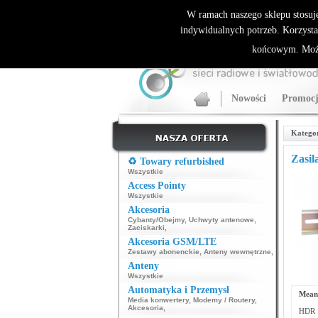
ALLNET.PL Sieci bezprzewodowe - generalny dyst
W ramach naszego sklepu stosuj
indywidualnych potrzeb. Korzysta
końcowym. Może
Nowości
Promocj
Katego
Zasi
♻️ Towary refurbished
Wszystkie
Access Pointy
Wszystkie
Akcesoria
Cybanty/Obejmy
,
Uchwyty antenowe
,
Zaciskarki
,
Akcesoria GSM/LTE
Zestawy abonenckie
,
Anteny wewnętrzne
,
Anteny
Wszystkie
Automatyka i Przemysł
Mean
Media konwertery
,
Modemy / Routery
,
Akcesoria
,
HDR t