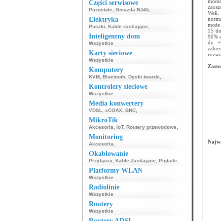
mont
Części serwisowe
zaosz
Pozostałe
,
Gniazda RJ45
,
Well.
Elektryka
normą
może 
Puszki
,
Kable zasilające
,
15 do
Inteligentny dom
90% d
do +
Wszystkie
zabez
Karty sieciowe
rozwi
Wszystkie
Zasto
Komputery
KVM
,
Bluetooth
,
Dyski twarde
,
Kontrolery sieciowe
Wszystkie
Media konwertery
VDSL
,
xCOAX
,
BNC
,
MikroTik
Akcesoria
,
IoT
,
Routery przewodowe
,
Monitoring
Najwa
Akcesoria
,
Okablowanie
Przyłącza
,
Kable Zasilające
,
Pigtaile
,
Platformy WLAN
Wszystkie
Radiolinie
Wszystkie
Routery
Wszystkie
Routery ADSL