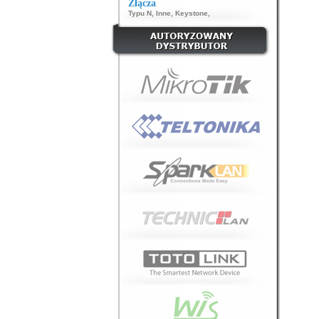
Złącza
Typu N
,
Inne
,
Keystone
,