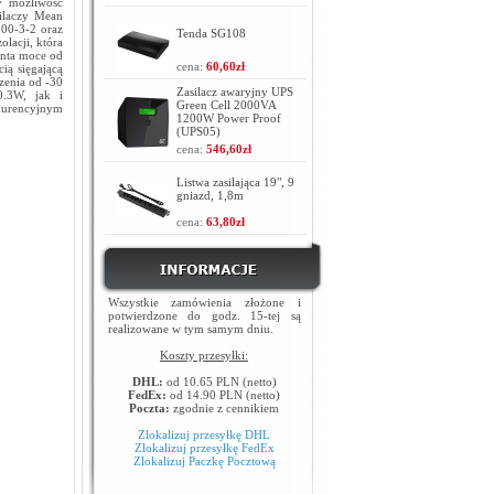
y możliwość
silaczy Mean
000-3-2 oraz
Tenda SG108
lacji, która
enta moce od
cena:
60,60zł
ią sięgającą
zenia od -30
Zasilacz awaryjny UPS
.3W, jak i
Green Cell 2000VA
kurencyjnym
1200W Power Proof
(UPS05)
cena:
546,60zł
Listwa zasilająca 19", 9
gniazd, 1,8m
cena:
63,80zł
Wszystkie zamówienia złożone i
potwierdzone do godz. 15-tej są
realizowane w tym samym dniu.
Koszty przesyłki:
DHL:
od 10.65 PLN (netto)
FedEx:
od 14.90 PLN (netto)
Poczta:
zgodnie z cennikiem
Zlokalizuj przesyłkę DHL
Zlokalizuj przesyłkę FedEx
Zlokalizuj Paczkę Pocztową