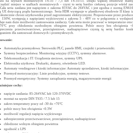
ażu na szynach montażowych TS-35 / 7,5 lub TS-35/15. Dzięki wąskiej obudowie mam
czędzić miejsce w szafkach montażowych - czyni to serię bardzo ciekawą pozycje wśród za
 Cała seria zasilana jest napięciem z zakresu 85VAC do 264VAC i jest zgodna z normą EN61
 UE dotyczącą prądu harmonicznego. Seria HDR występuje w plastikowej obudowie II klasy izo
skutecznie chroni użytkownika przed zagrożeniami elektrycznymi. Proponowane przez produc
 150W, występują z napięciami wyjściowymi z zakresu 5 - 48V co w połączeniu z wydajnośc
aje nam duże możliwości zastosowania zasilaczy. Cała seria może pracować w temperaturze otoc
70°C przy chłodzeniu swobodnym obiegiem powietrza. Pobór mocy bez obciążenia <0
pieczenia przeciwzwarciowe, przeciążeniowe, nadnapięciowe czynią tą serię bardzo kon
ązaniem dla zastosowań domowych i przemysłowych.
sowanie:
Automatyka przemysłowa: Sterowniki PLC, panele HMI, czujniki i przetworniki.
Systemy bezpieczeństwa: Monitoring wizyjny (CCTV), systemy alarmowe.
Telekomunikacja i IT: Urządzenia sieciowe, systemy UPS.
Elektronika użytkowa: Drukarki, skanery, oświetlenie LED.
Automaty vendingowe i kioski informacyjne: Automaty sprzedażowe, kioski informacyjne.
Przemysł motoryzacyjny: Linie produkcyjne, systemy testowe.
Przemysł energetyczny: Systemy zarządzania energią, magazynowanie energii
żniejsze cechy:
napięcie zasilania: 85-264VAC lub 120-370VDC
montaż na szynie DIN TS35 / 7.5 lub 15
zakres temperatury pracy od -30 do +70°C
pobór mocy bez obciążenia <0.3W
możliwość regulacji napięcia wyjściowego
zabezpieczenie przeciwzwarciowe, przeciążeniowe, nadnapięciowe
chłodzone wolnym obiegiem powietrza
zgodność z LPS