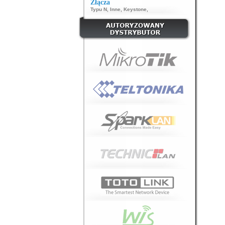
Złącza
Typu N
,
Inne
,
Keystone
,