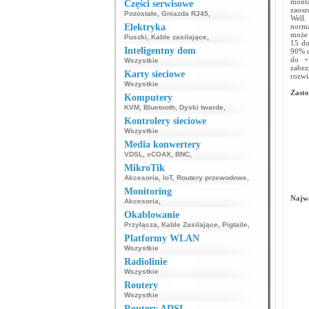
mont
Części serwisowe
zaosz
Pozostałe
,
Gniazda RJ45
,
Well.
Elektryka
normą
może 
Puszki
,
Kable zasilające
,
15 do
Inteligentny dom
90% d
do +
Wszystkie
zabez
Karty sieciowe
rozwi
Wszystkie
Zasto
Komputery
KVM
,
Bluetooth
,
Dyski twarde
,
Kontrolery sieciowe
Wszystkie
Media konwertery
VDSL
,
xCOAX
,
BNC
,
MikroTik
Akcesoria
,
IoT
,
Routery przewodowe
,
Monitoring
Najwa
Akcesoria
,
Okablowanie
Przyłącza
,
Kable Zasilające
,
Pigtaile
,
Platformy WLAN
Wszystkie
Radiolinie
Wszystkie
Routery
Wszystkie
Routery ADSL