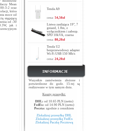
y możliwość
silaczy Mean
000-3-2 oraz
Tenda A9
lacji, która
enta moce od
cena:
54,50zł
ią sięgającą
zenia od -30
Listwa zasilająca 19", 7
.3W, jak i
gniazd, 1.8m, z
kurencyjnym
wyłącznikiem i zabezp.
SPD 10kVA, czarna
cena:
80,20zł
Tenda U2
bezprzewodowy adapter
Wi-Fi USB 150 Mb/s
cena:
24,20zł
Wszystkie zamówienia złożone i
potwierdzone do godz. 15-tej są
realizowane w tym samym dniu.
Koszty przesyłki:
DHL:
od 10.65 PLN (netto)
FedEx:
od 14.90 PLN (netto)
Poczta:
zgodnie z cennikiem
Zlokalizuj przesyłkę DHL
Zlokalizuj przesyłkę FedEx
Zlokalizuj Paczkę Pocztową