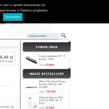
, w tym w sposób dostosowany do
zamieszczane w Państwa urządzeniu
ZAŁÓŻ KONTO
LOGOWANIE
.
Rozumiem
TWÓJ KOSZYK
W koszyku jest 0 produktów(y)
0,40 zł
Listwa zasilająca 19", 9
gniazd, 1,8m
49,11 zł netto
cena:
63,80zł
MikroTik Cloud Router
Switch CRS326-24G-
2S+RM
cena:
758,70zł
Ubiquiti Injector PoE,
15W (U-POE-AF, U-
PoE)
stosowana do
cena:
32,90zł