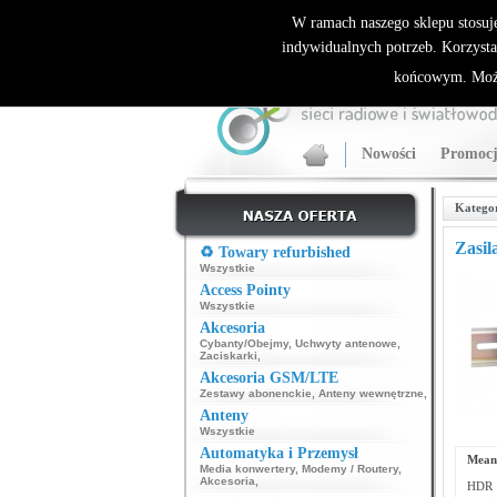
ALLNET.PL Sieci bezprzewodowe - generalny dyst
W ramach naszego sklepu stosuj
indywidualnych potrzeb. Korzysta
końcowym. Może
Nowości
Promocj
Katego
Zasi
♻️ Towary refurbished
Wszystkie
Access Pointy
Wszystkie
Akcesoria
Cybanty/Obejmy
,
Uchwyty antenowe
,
Zaciskarki
,
Akcesoria GSM/LTE
Zestawy abonenckie
,
Anteny wewnętrzne
,
Anteny
Wszystkie
Automatyka i Przemysł
Mean
Media konwertery
,
Modemy / Routery
,
Akcesoria
,
HDR t