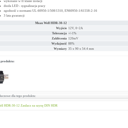
wykonane w II klasie izolacji
dioda LED - sygnalizacja pracy
zgodność z normami UL-60950-1/508/1310, EN60950-1/61558-2-16
3 lata gwarancji
Mean Well HDR-30-12
Wyjście
12V, 0~2A
Tolerancja
+/-1%
Zakłócenia
120mV
Wydajność
88%
Wymiary
35 x 90 x 54.4 mm
 produktu:
luczowe dla tego produktu:
ell
HDR-30-12
Zasilacz na szynę DIN
HDR