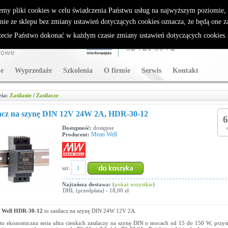
rybutor Sparklan
emy pliki cookies w celu świadczenia Państwu usług na najwyższym poziomie
nie ze sklepu bez zmiany ustawień dotyczących cookies oznacza, że będą one 
cie Państwo dokonać w każdym czasie zmiany ustawień dotyczących cookies
WSPARCIE TECHNICZNE
32 721 86 72
e
Wyprzedaże
Szkolenia
O firmie
Serwis
Kontakt
ria:
Zasilanie
/
Zasilacze
lacz na szynę DIN 12V 24W 2A, HDR-30-12
6
Dostępność:
dostępne
Mean Well
Producent:
szt:
Najtańsza dostawa:
(
pokaż wszystkie
)
DHL (przedpłata) - 18,00 zł
 Well HDR-30-12
to zasilacz na szynę DIN 24W 12V 2A.
o ekonomiczna seria ultra cienkich zasilaczy na szynę DIN o mocach od 15 do 150 W, przy