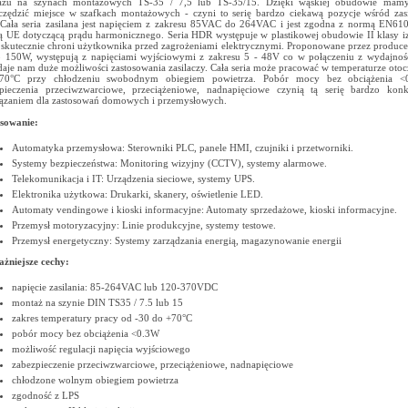
ażu na szynach montażowych TS-35 / 7,5 lub TS-35/15. Dzięki wąskiej obudowie mam
czędzić miejsce w szafkach montażowych - czyni to serię bardzo ciekawą pozycje wśród za
 Cała seria zasilana jest napięciem z zakresu 85VAC do 264VAC i jest zgodna z normą EN61
 UE dotyczącą prądu harmonicznego. Seria HDR występuje w plastikowej obudowie II klasy izo
skutecznie chroni użytkownika przed zagrożeniami elektrycznymi. Proponowane przez produc
 150W, występują z napięciami wyjściowymi z zakresu 5 - 48V co w połączeniu z wydajnośc
aje nam duże możliwości zastosowania zasilaczy. Cała seria może pracować w temperaturze otoc
70°C przy chłodzeniu swobodnym obiegiem powietrza. Pobór mocy bez obciążenia <0
pieczenia przeciwzwarciowe, przeciążeniowe, nadnapięciowe czynią tą serię bardzo kon
ązaniem dla zastosowań domowych i przemysłowych.
sowanie:
Automatyka przemysłowa: Sterowniki PLC, panele HMI, czujniki i przetworniki.
Systemy bezpieczeństwa: Monitoring wizyjny (CCTV), systemy alarmowe.
Telekomunikacja i IT: Urządzenia sieciowe, systemy UPS.
Elektronika użytkowa: Drukarki, skanery, oświetlenie LED.
Automaty vendingowe i kioski informacyjne: Automaty sprzedażowe, kioski informacyjne.
Przemysł motoryzacyjny: Linie produkcyjne, systemy testowe.
Przemysł energetyczny: Systemy zarządzania energią, magazynowanie energii
żniejsze cechy:
napięcie zasilania: 85-264VAC lub 120-370VDC
montaż na szynie DIN TS35 / 7.5 lub 15
zakres temperatury pracy od -30 do +70°C
pobór mocy bez obciążenia <0.3W
możliwość regulacji napięcia wyjściowego
zabezpieczenie przeciwzwarciowe, przeciążeniowe, nadnapięciowe
chłodzone wolnym obiegiem powietrza
zgodność z LPS