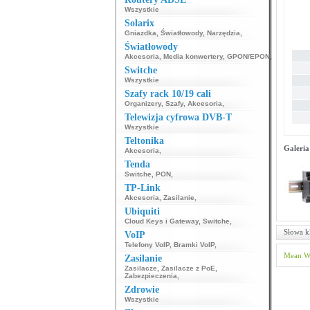
Wszystkie
Solarix
Gniazdka
,
Światłowody
,
Narzędzia
,
Światłowody
Akcesoria
,
Media konwertery
,
GPON/EPON
,
Switche
Wszystkie
Szafy rack 10/19 cali
Organizery
,
Szafy
,
Akcesoria
,
Telewizja cyfrowa DVB-T
Wszystkie
Teltonika
Galeria
Akcesoria
,
Tenda
Switche
,
PON
,
TP-Link
Akcesoria
,
Zasilanie
,
Ubiquiti
Cloud Keys i Gateway
,
Switche
,
Słowa k
VoIP
Telefony VoIP
,
Bramki VoIP
,
Mean W
Zasilanie
Zasilacze
,
Zasilacze z PoE
,
Zabezpieczenia
,
Zdrowie
Wszystkie