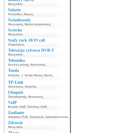
Wszystkie
Solarix
Gniazdka
,
Złącza
,
Światłowody
Akcesoria
,
Media konwertery
,
Switche
Wszystkie
Szafy rack 10/19 cali
Organizery
,
Telewizja cyfrowa DVB-T
Wszystkie
Teltonika
Access pointy
,
Akcesoria
,
Tenda
Switche
,
⚡ Tenda Money Back!
,
TP-Link
Akcesoria
,
Switche
,
Ubiquiti
Światłowody
,
Akcesoria
,
VoIP
Bramki VoIP
,
Telefony VoIP
,
Zasilanie
Adaptery PoE
,
Zasilacze
,
Zabezpieczenia
,
Zdrowie
Wszystkie
Złącza