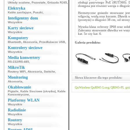
obsługi pasywnego PoE (RUT360). Dz
Układy scalone
,
Pozostałe
,
Gniazda RJ45
,
dostępna jest również wersja o długo
Elektryka
Kable zasilające
,
Puszki
,
Hermetyczne gniazdo stosowane jest
wilgocią, wodą oraz kurzem. Dławik 
Inteligentny dom
(prostym) o długości 38 cm, od stro
Wszystkie
Wysoka klasa ochrony IP68 oraz sol
Karty sieciowe
Zalecamy stosowanie dławika we wszys
Wszystkie
kat. 5e czy kat. 6.
Komputery
Bluetooth
,
Akcesoria
,
Przedłużacze USB
,
Galeria produktu:
Kontrolery sieciowe
Wszystkie
Media konwertery
RS-232/RS-485
,
MikroTik
Routery WiFi
,
Akcesoria
,
Switche
,
Monitoring
Słowa kluczowe dla tego produktu:
Akcesoria
,
Okablowanie
QuWireless
QuRJ45 Long
QRJ45-PL
gni
Pigtaile
,
Kable Sieciowe (skrętka)
,
Kable
Koncentryczne
,
Platformy WLAN
Wszystkie
Radiolinie
Wszystkie
Routery
Wszystkie
Routery ADSL