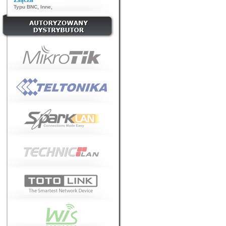
Typu BNC
,
Inne
,