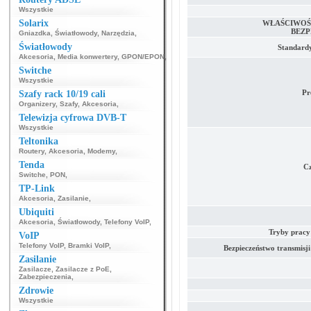
Wszystkie
Solarix
WŁAŚCIWOŚC
BEZ
Gniazdka
,
Światłowody
,
Narzędzia
,
Światłowody
Standard
Akcesoria
,
Media konwertery
,
GPON/EPON
,
Switche
Wszystkie
Pr
Szafy rack 10/19 cali
Organizery
,
Szafy
,
Akcesoria
,
Telewizja cyfrowa DVB-T
Wszystkie
Teltonika
Routery
,
Akcesoria
,
Modemy
,
Tenda
Cz
Switche
,
PON
,
TP-Link
Akcesoria
,
Zasilanie
,
Ubiquiti
Akcesoria
,
Światłowody
,
Telefony VoIP
,
Tryby pracy
VoIP
Telefony VoIP
,
Bramki VoIP
,
Bezpieczeństwo transmisj
Zasilanie
Zasilacze
,
Zasilacze z PoE
,
Zabezpieczenia
,
Zdrowie
Wszystkie