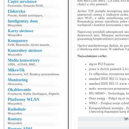
600 Mb/s (200 Mb/s - 2,4 GHz; 433 M
Części serwisowe
chain) w obu pasmach.
Pozostałe
,
Gniazda RJ45
,
Elektryka
Archer T2E posiada zewnętrzną ante
zastosować antenę o większym zysku
Puszki
,
Kable zasilające
,
sieci Wi-Fi, a także umożliwiają sz
Inteligentny dom
Konstrukcja anteny umożliwia pełne
wydajność i komfort korzystania z siec
Wszystkie
Karty sieciowe
Najnowszy protokół zabezpieczeń sie
Wszystkie
domowych sieci. Silniejsze szyfrowan
gwarantują bezpieczeństwo prywatnych
Komputery
KVM
,
Bluetooth
,
Dyski twarde
,
Oprócz standardowego śledzia, do pro
z obudową mini tower. W zaledwie 3 pr
Kontrolery sieciowe
Wszystkie
Najważniejsze cechy:
Media konwertery
złącze PCI Express
VDSL
,
xCOAX
,
BNC
,
praca w dwóch pasmach 2,4 i
MikroTik
1x odłączalna, zewnętrzna an
Akcesoria
,
IoT
,
Routery przewodowe
,
standard IEEE 802.11 b/g/n 
Monitoring
standard IEEE 802.11 a/n/ac
Akcesoria
,
maks. teoretyczna przepustow
Okablowanie
MU-MIMO – Technologia, któ
Przyłącza
,
Kable Zasilające
,
Pigtaile
,
Duży zasięg – Połącz się ze
Platformy WLAN
WPA3 – Zwiększ swoje cyberb
Wszystkie
Kompatybilność montażu - Zes
Radiolinie
z łatwością dopasujesz kart
Wszystkie
Routery
TP-
Wszystkie
Routery ADSL