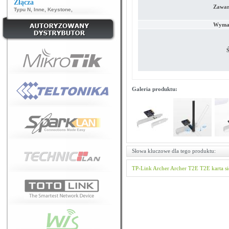
Złącza
Zawar
Typu N
,
Inne
,
Keystone
,
Wymag
Ś
Galeria produktu:
Słowa kluczowe dla tego produktu:
TP-Link
Archer
Archer T2E
T2E
karta s