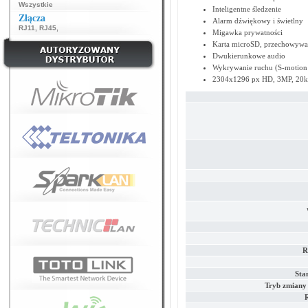
Wszystkie
Inteligentne śledzenie
Złącza
Alarm dźwiękowy i świetlny
RJ11
,
RJ45
,
Migawka prywatności
Karta microSD, przechowywan
Dwukierunkowe audio
Wykrywanie ruchu (S-motion 
2304x1296 px HD, 3MP, 20kl
R
Sta
Tryb zmiany 