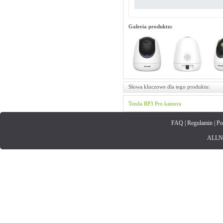
Galeria produktu:
Słowa kluczowe dla tego produktu:
Tenda
RP3 Pro
kamera
FAQ
|
Regulamin
|
Po
ALLNET