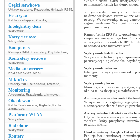
śledzenie ruchu, alarm dźwiękowy i
pomieszczeń, takich jak domy, sklepy, b
Części serwisowe
Układy scalone
,
Pozostałe
,
Gniazda RJ45
,
Jednym z zadań kamery do monitorin
Elektryka
na drzwi wejściowe, garażowe czy we
posesję. Wykorzystując nową genera
Kable zasilające
,
Puszki
,
sygnał, wydajność Wi-Fi jest popraw
Inteligentny dom
przez dwie ściany.
Wszystkie
Kamera Tenda RP3 Pro wyposażona jes
Karty sieciowe
i rejestruje więcej szczegółów. Kons
Wszystkie
we wszystkich kierunkach. RP3 Pro ob
pozostawia zero martwych stref.
Komputery
Pamięci RAM
,
Kontrolery
,
Czytniki kart
,
Wykrywanie ludzi i ruchu
W oparciu o technologię rozpoznawa
Kontrolery sieciowe
poruszającego się człowieka i wysłać 
Wszystkie
Wykrywanie zwierząt
Media konwertery
Intelligentnie wykrywa zwierzaki, po
RS-232/RS-485
,
VDSL
,
momenty.
MikroTik
Wykrywanie płaczu
Routery WiFi
,
Akcesoria
,
Switche
,
Monitoruje w czasie rzeczywistym, cz
Monitoring
oko na to, co dzieje się z maleństwem.
Akcesoria
,
Urządzenia alarmowe
,
Automatyczne namierzanie i śledzeni
Okablowanie
W oparciu o inteligentny algorytm g
Kable Telefoniczne
,
Pigtaile
,
Kable
automatycznie śledzeić ruchy i przec
Zasilające
,
Alarmy świetlne i dźwiękowe dla lep
Platformy WLAN
Gdy w okresie alarmowym zostanie w
Wszystkie
światłem, który przepłoszy intruz
powiadomienie.
Radiolinie
Wszystkie
Dwukierunkowy dźwięk - Łatwa komu
Routery
Funkcja dwukierunkowej komunikacji 
rodziną w dowolnym miejscu i czasie, 