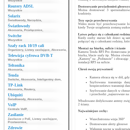
Wszystkie
Routery ADSL
Dostosowanie powiadomień głosowy
Można dostosować 3 spersonalizow
Wszystkie
kradzieży.
Solarix
Światłowody
,
Narzędzia
,
Trzy opcje przechowywania
Wideo może być przechowywanie loka
Światłowody
kiedy Twoje urządzenia zostaną uszko
Akcesoria
,
Przełącznice
,
Łatwo połącz się z członkami rodzin
Switche
Kiedy osoby starsze lub dzieci są s
Wszystkie
połączyć się z członkami rodziny, kt
Szafy rack 10/19 cali
Montaż na biurku, suficie i ścianie
Organizery
,
Listwy zasilające
,
Akcesoria
,
Kamera Tenda RP3 Pro dostarczana je
Telewizja cyfrowa DVB-T
biurka, blacie szafy itp. Można równi
„Kamerę” na „Podstawie” i obracając 
Wszystkie
instalacji RP3 na suficie.
Teltonika
Chroń swoją prywatność
Akcesoria
,
Tenda
Kamera obraca się w dół, gdy 
Switche
,
Akcesoria
,
Inteligentny dom
,
Szyfrowana transmisja da
TP-Link
bezpieczeństwo transmisji da
Akcesoria
,
Routery
,
Szyfrowanie danych w chmurz
i przechodzi „najsurowsze na
Ubiquiti
Światłowody
,
Akcesoria
,
Wbudowane dedykowane anteny zwiększ
2 ściany.
VoIP
Centrale VoIP
,
Najważniejsze cechy:
Zasilanie
Zasilacze z PoE
,
Listwy zasilające
,
Wszechstronna wizja 360°
Przetwornice
,
Dostosowane alerty głosowe
Zdrowie
Widzenie nocne w podczerwi