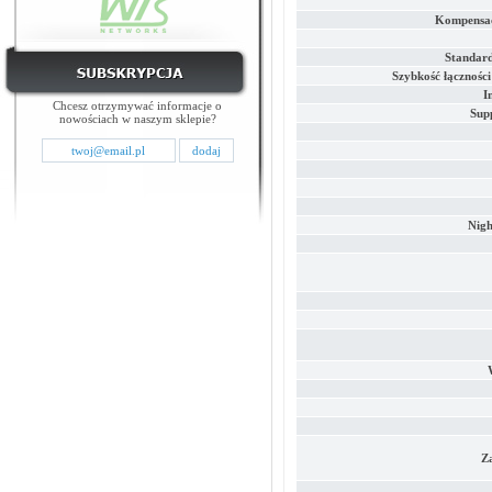
Kompensac
Standar
Szybkość łącznośc
I
Chcesz otrzymywać informacje o
Sup
nowościach w naszym sklepie?
Nigh
Z