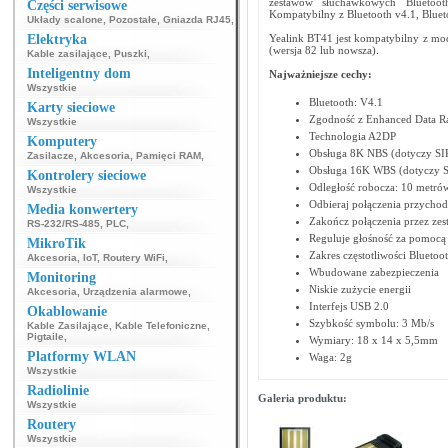
zestawów słuchawkowych Bluetoot
Części serwisowe
Kompatybilny z Bluetooth v4.1, Blueto
Układy scalone
,
Pozostałe
,
Gniazda RJ45
,
Elektryka
Yealink BT41 jest kompatybilny z 
(wersja 82 lub nowsza).
Kable zasilające
,
Puszki
,
Inteligentny dom
Najważniejsze cechy:
Wszystkie
Bluetooth: V4.1
Karty sieciowe
Zgodność z Enhanced Data Rat
Wszystkie
Technologia A2DP
Komputery
Obsługa 8K NBS (dotyczy S
Zasilacze
,
Akcesoria
,
Pamięci RAM
,
Obsługa 16K WBS (dotyczy S
Kontrolery sieciowe
Odległość robocza: 10 metró
Wszystkie
Odbieraj połączenia przycho
Media konwertery
Zakończ połączenia przez ze
RS-232/RS-485
,
PLC
,
Reguluje głośność za pomocą
MikroTik
Zakres częstotliwości Blueto
Akcesoria
,
IoT
,
Routery WiFi
,
Wbudowane zabezpieczenia
Monitoring
Niskie zużycie energii
Akcesoria
,
Urządzenia alarmowe
,
Interfejs USB 2.0
Okablowanie
Szybkość symbolu: 3 Mb/s
Kable Zasilające
,
Kable Telefoniczne
,
Pigtaile
,
Wymiary: 18 x 14 x 5,5mm
Platformy WLAN
Waga: 2g
Wszystkie
Radiolinie
Galeria produktu:
Wszystkie
Routery
Wszystkie