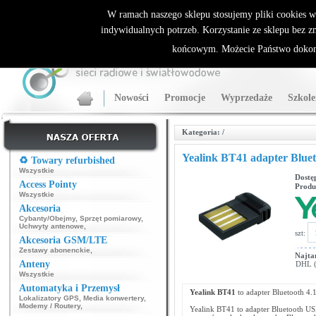
ALLNET.PL Sieci bezprzewodowe - generalny dystrybutor Sparklan
W ramach naszego sklepu stosujemy pliki cookies 
indywidualnych potrzeb. Korzystanie ze sklepu bez z
końcowym. Możecie Państwo dokona
Nowości
Promocje
Wyprzedaże
Szkole
Kategoria:
/
Yealink BT41 adapter Blue
♻️ Towary refurbished
Wszystkie
Dostę
Access Pointy
Produ
Wszystkie
Akcesoria
Cybanty/Obejmy
,
Sprzęt pomiarowy
,
Uchwyty antenowe
,
szt:
Akcesoria GSM/LTE
Zestawy abonenckie
,
Najta
Anteny
DHL (p
Wszystkie
Automatyka i Przemysł
Yealink BT41
to adapter Bluetooth 4.
Lokalizatory GPS
,
Media konwertery
,
Modemy / Routery
,
Yealink BT41 to adapter Bluetooth USB