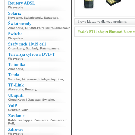
Routery ADSL
Wszystkie
Solarix
Keystone
,
Światłowody
,
Narzędzia
,
Słowa kluczowe dla tego produktu:
Światłowody
Akcesoria
,
GPON/EPON
,
Mikrokanalizacja
,
Yealink
BT41
adapter Bluetooth
Bluetoo
Switche
Wszystkie
Szafy rack 10/19 cali
Organizery
,
Szuflady
,
Patch panele
,
Telewizja cyfrowa DVB-T
Wszystkie
Teltonika
Akcesoria
,
Tenda
Switche
,
Akcesoria
,
Inteligentny dom
,
TP-Link
Akcesoria
,
Routery
,
Ubiquiti
Cloud Keys i Gateway
,
Switche
,
VoIP
Centrale VoIP
,
Zasilanie
Kable zasilające
,
Zasilacze
,
Zasilacze z
PoE
,
Zdrowie
Wszystkie