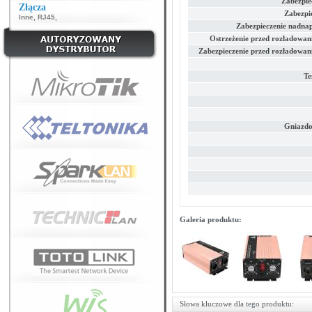
Zabezpie
Złącza
Zabezpi
Inne
,
RJ45
,
Zabezpieczenie nadnap
Ostrzeżenie przed rozładowa
Zabezpieczenie przed rozładowa
Te
Gniazdo
Galeria produktu:
Słowa kluczowe dla tego produktu: