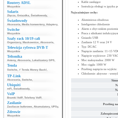
Kable zasilające
Routery ADSL
Instrukcja obsługi w języku p
Wszystkie
Solarix
Najważniejsze cechy:
Złącza
,
Gniazdka
,
Światłowody
,
Aluminiowa obudowa
Światłowody
Inteligentne chłodzenie
Akcesoria
,
Media konwertery
,
Adaptery
,
Alarm o zbyt niskim poziomi
Switche
Praca z silnikami indukcyjn
Wszystkie
Gniazdo USB
Szafy rack 10/19 cali
Zasilanie 12 V oraz 24 V
Organizery
,
Maskownice
,
Akcesoria
,
Typ: DC/AC
Telewizja cyfrowa DVB-T
Napięcie zasilania: 11÷15 V
Wszystkie
Napięcie wyjściowe: 230 VA
Teltonika
Moc maksymalna: 2000 W
Anteny
,
Akcesoria
,
Lokalizatory GPS
,
Moc ciągła: 1000 W
Tenda
Przebieg napięcia na wyjściu: 
Switche
,
⚡ Tenda Money Back!
,
Chłodzenie: aktywne - wentyl
TP-Link
Akcesoria
,
Switche
,
Sinu
Ubiquiti
Na
mFi
,
Światłowody
,
Na
VoIP
Bramki VoIP
,
Telefony VoIP
,
Zasilanie
Przebieg na
Zasilacze buforowe
,
Akumulatory
,
UPSy
,
Zdrowie
Zabezpieczeni
Wszystkie