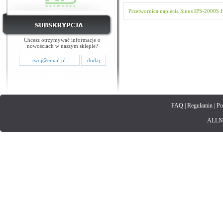
Przetwornica napięcia
Sinus
IPS-2000S
Chcesz otrzymywać informacje o
nowościach w naszym sklepie?
FAQ
|
Regulamin
|
Po
ALLNET