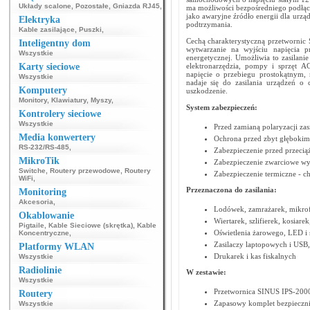
Układy scalone
,
Pozostałe
,
Gniazda RJ45
,
ma możliwości bezpośredniego podłącze
jako awaryjne źródło energii dla urzą
Elektryka
podtrzymania.
Kable zasilające
,
Puszki
,
Cechą charakterystyczną przetwornic 
Inteligentny dom
wytwarzanie na wyjściu napięcia p
Wszystkie
energetycznej. Umożliwia to zasilanie
Karty sieciowe
elektronarzędzia, pompy i sprzęt A
napięcie o przebiegu prostokątnym, 
Wszystkie
nadaje się do zasilania urządzeń 
Komputery
uszkodzenie.
Monitory
,
Klawiatury
,
Myszy
,
System zabezpieczeń:
Kontrolery sieciowe
Wszystkie
Przed zamianą polaryzacji zas
Media konwertery
Ochrona przed zbyt głęboki
RS-232/RS-485
,
Zabezpieczenie przed przecią
MikroTik
Zabezpieczenie zwarciowe wy
Switche
,
Routery przewodowe
,
Routery
Zabezpieczenie termiczne - c
WiFi
,
Przeznaczona do zasilania:
Monitoring
Akcesoria
,
Lodówek, zamrażarek, mikrof
Okablowanie
Wiertarek, szlifierek, kosiare
Pigtaile
,
Kable Sieciowe (skrętka)
,
Kable
Oświetlenia żarowego, LED i 
Koncentryczne
,
Zasilaczy laptopowych i USB
Platformy WLAN
Drukarek i kas fiskalnych
Wszystkie
Radiolinie
W zestawie:
Wszystkie
Przetwornica SINUS IPS-20
Routery
Zapasowy komplet bezpieczn
Wszystkie